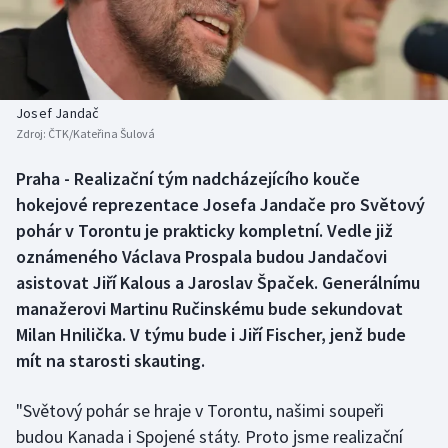
Baseball a softbal
Soutěže
Basketbal
Historické návraty
Biatlon
Aplikace ČT sport
Josef Jandač
Zdroj:
ČTK/Kateřina Šulová
Boby a skeleton
AZ kvíz
Praha - Realizační tým nadcházejícího kouče
hokejové reprezentace Josefa Jandače pro Světový
Box
pohár v Torontu je prakticky kompletní. Vedle již
Curling
oznámeného Václava Prospala budou Jandačovi
asistovat Jiří Kalous a Jaroslav Špaček. Generálnímu
Dostihy
manažerovi Martinu Ručinskému bude sekundovat
Milan Hnilička. V týmu bude i Jiří Fischer, jenž bude
Florbal
mít na starosti skauting.
Futsal
"Světový pohár se hraje v Torontu, našimi soupeři
budou Kanada i Spojené státy. Proto jsme realizační
Golf