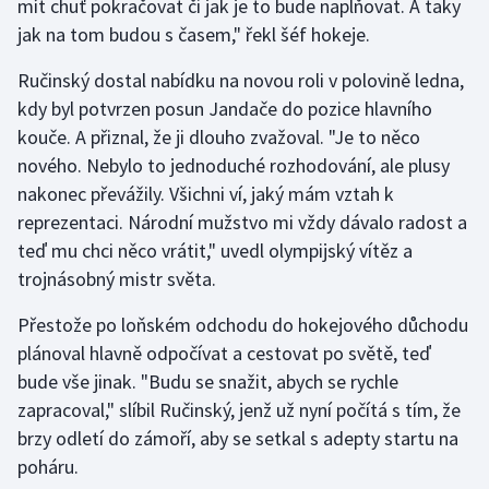
mít chuť pokračovat či jak je to bude naplňovat. A taky
jak na tom budou s časem," řekl šéf hokeje.
Ručinský dostal nabídku na novou roli v polovině ledna,
kdy byl potvrzen posun Jandače do pozice hlavního
kouče. A přiznal, že ji dlouho zvažoval. "Je to něco
nového. Nebylo to jednoduché rozhodování, ale plusy
nakonec převážily. Všichni ví, jaký mám vztah k
reprezentaci. Národní mužstvo mi vždy dávalo radost a
teď mu chci něco vrátit," uvedl olympijský vítěz a
trojnásobný mistr světa.
Přestože po loňském odchodu do hokejového důchodu
plánoval hlavně odpočívat a cestovat po světě, teď
bude vše jinak. "Budu se snažit, abych se rychle
zapracoval," slíbil Ručinský, jenž už nyní počítá s tím, že
brzy odletí do zámoří, aby se setkal s adepty startu na
poháru.