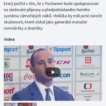
který počítá s tím, že s Fischerem bude spolupracovat
Olympijské hry
na sledování přípravy a předpokládaného herního
systému zámořských celků. Hnilička by měl poté zúročit
Parasport
zkušenosti, které získal jako generální manažer
osmnáctky a dvacítky.
Plavání
Videa
Plážový volejbal
Ragby
Rychlobruslení
Rychlostní kanoistika
Short track
Sportovní střelba