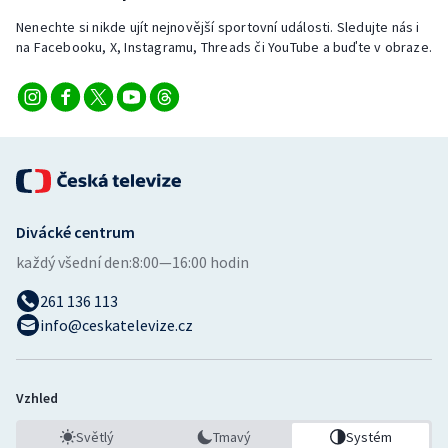
Nenechte si nikde ujít nejnovější sportovní události. Sledujte nás i
na Facebooku, X, Instagramu, Threads či YouTube a buďte v obraze.
Divácké centrum
každý všední den:
8:00—16:00 hodin
261 136 113
info@ceskatelevize.cz
Vzhled
Světlý
Tmavý
Systém