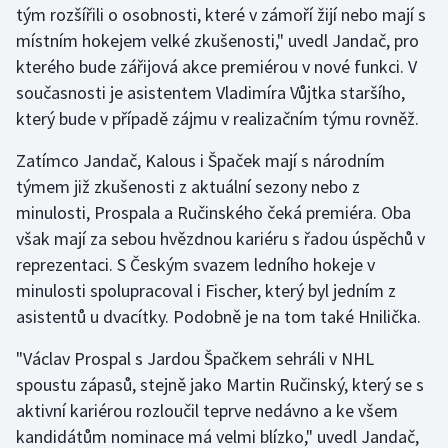
tým rozšířili o osobnosti, které v zámoří žijí nebo mají s
místním hokejem velké zkušenosti," uvedl Jandač, pro
Gymnastika
kterého bude zářijová akce premiérou v nové funkci. V
současnosti je asistentem Vladimíra Vůjtka staršího,
Házená
který bude v případě zájmu v realizačním týmu rovněž.
Jezdectví
Zatímco Jandač, Kalous i Špaček mají s národním
týmem již zkušenosti z aktuální sezony nebo z
Judo
minulosti, Prospala a Ručinského čeká premiéra. Oba
však mají za sebou hvězdnou kariéru s řadou úspěchů v
Krasobruslení
reprezentaci. S Českým svazem ledního hokeje v
Lezení
minulosti spolupracoval i Fischer, který byl jedním z
asistentů u dvacítky. Podobně je na tom také Hnilička.
Lyže a snowboard
"Václav Prospal s Jardou Špačkem sehráli v NHL
Moderní pětiboj
spoustu zápasů, stejně jako Martin Ručinský, který se s
aktivní kariérou rozloučil teprve nedávno a ke všem
Motorsport
kandidátům nominace má velmi blízko," uvedl Jandač,