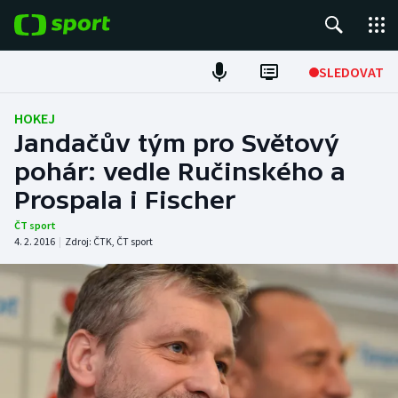
POPULÁRNÍ
SLEDOVAT
Fotbal
HOKEJ
Jandačův tým pro Světový
Hokej
pohár: vedle Ručinského a
Prospala i Fischer
Tenis
ČT sport
Atletika
4. 2. 2016
|
Zdroj:
ČTK
,
ČT sport
Cyklistika
DALŠÍ SPORTY
Americký fotbal
NEPŘEHLÉDNĚTE