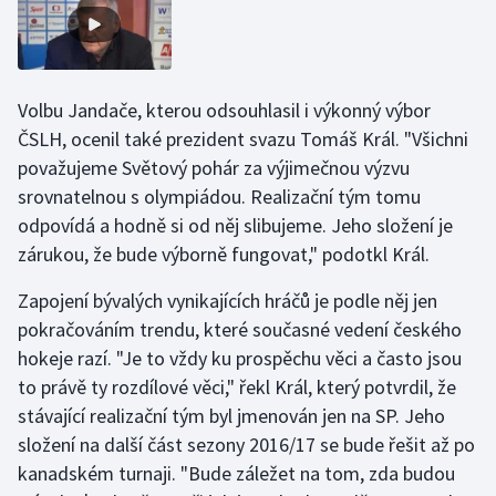
Stolní tenis
Triatlon
Volbu Jandače, kterou odsouhlasil i výkonný výbor
Veslování
ČSLH, ocenil také prezident svazu Tomáš Král. "Všichni
považujeme Světový pohár za výjimečnou výzvu
Vodní slalom
srovnatelnou s olympiádou. Realizační tým tomu
odpovídá a hodně si od něj slibujeme. Jeho složení je
Volejbal
zárukou, že bude výborně fungovat," podotkl Král.
Ostatní
Zapojení bývalých vynikajících hráčů je podle něj jen
pokračováním trendu, které současné vedení českého
hokeje razí. "Je to vždy ku prospěchu věci a často jsou
to právě ty rozdílové věci," řekl Král, který potvrdil, že
stávající realizační tým byl jmenován jen na SP. Jeho
složení na další část sezony 2016/17 se bude řešit až po
kanadském turnaji. "Bude záležet na tom, zda budou