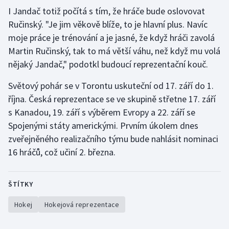
I Jandač totiž počítá s tím, že hráče bude oslovovat
Ručinský. "Je jim věkově blíže, to je hlavní plus. Navíc
moje práce je trénování a je jasné, že když hráči zavolá
Martin Ručinský, tak to má větší váhu, než když mu volá
nějaký Jandač," podotkl budoucí reprezentační kouč.
Světový pohár se v Torontu uskuteční od 17. září do 1.
října. Česká reprezentace se ve skupině střetne 17. září
s Kanadou, 19. září s výběrem Evropy a 22. září se
Spojenými státy americkými. Prvním úkolem dnes
zveřejněného realizačního týmu bude nahlásit nominaci
16 hráčů, což učiní 2. března.
ŠTÍTKY
Hokej
Hokejová reprezentace