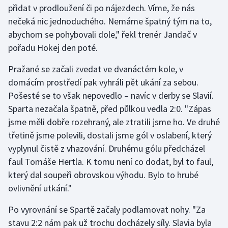
přidat v prodloužení či po nájezdech. Víme, že nás
nečeká nic jednoduchého. Nemáme špatný tým na to,
Gymnastika
abychom se pohybovali dole," řekl trenér Jandač v
pořadu Hokej den poté.
Házená
Pražané se začali zvedat ve dvanáctém kole, v
Jezdectví
domácím prostředí pak vyhráli pět ukání za sebou.
Pošesté se to však nepovedlo – navíc v derby se Slavií.
Judo
Sparta nezačala špatně, před půlkou vedla 2:0. "Zápas
jsme měli dobře rozehraný, ale ztratili jsme ho. Ve druhé
Krasobruslení
třetině jsme polevili, dostali jsme gól v oslabení, který
Lezení
vyplynul čistě z vhazování. Druhému gólu předcházel
faul Tomáše Hertla. K tomu není co dodat, byl to faul,
Lyže a snowboard
který dal soupeři obrovskou výhodu. Bylo to hrubé
ovlivnění utkání."
Moderní pětiboj
Po vyrovnání se Spartě začaly podlamovat nohy. "Za
Motorsport
stavu 2:2 nám pak už trochu docházely síly. Slavia byla