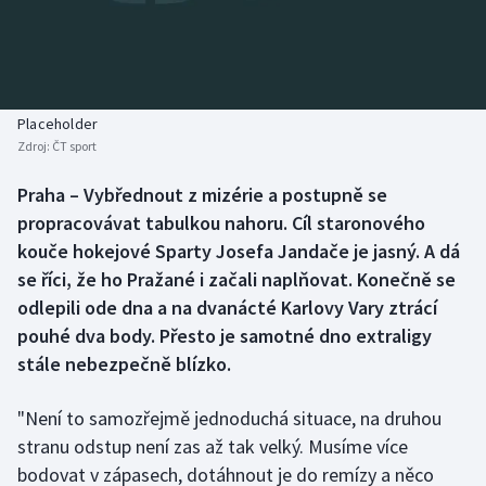
Baseball a softbal
Soutěže
Basketbal
Historické návraty
Biatlon
Aplikace ČT sport
Placeholder
Zdroj:
ČT sport
Boby a skeleton
AZ kvíz
Praha – Vybřednout z mizérie a postupně se
propracovávat tabulkou nahoru. Cíl staronového
Box
kouče hokejové Sparty Josefa Jandače je jasný. A dá
Curling
se říci, že ho Pražané i začali naplňovat. Konečně se
odlepili ode dna a na dvanácté Karlovy Vary ztrácí
Dostihy
pouhé dva body. Přesto je samotné dno extraligy
stále nebezpečně blízko.
Florbal
"Není to samozřejmě jednoduchá situace, na druhou
Futsal
stranu odstup není zas až tak velký. Musíme více
bodovat v zápasech, dotáhnout je do remízy a něco
Golf