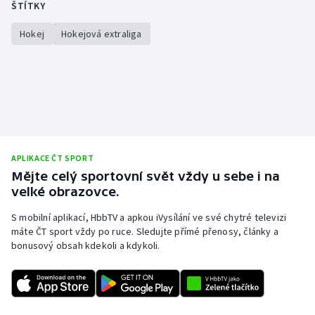
ŠTÍTKY
Stolní tenis
Hokej
Hokejová extraliga
Triatlon
Veslování
Vodní slalom
Volejbal
APLIKACE ČT SPORT
Mějte celý sportovní svět vždy u sebe i na
Ostatní
velké obrazovce.
S mobilní aplikací, HbbTV a apkou iVysílání ve své chytré televizi
máte ČT sport vždy po ruce. Sledujte přímé přenosy, články a
bonusový obsah kdekoli a kdykoli.