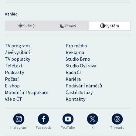
Vzhled
Světlý
Tmavý
Systém
TV program
Pro média
Živé vysílání
Reklama
TV poplatky
Studio Brno
Teletext
Studio Ostrava
Podcasty
Rada ČT
Počasí
Kariéra
E-shop
Podávání námětů
Mobilní a TV aplikace
Časté dotazy
Vše o ČT
Kontakty
Instagram
Facebook
YouTube
X
Threads