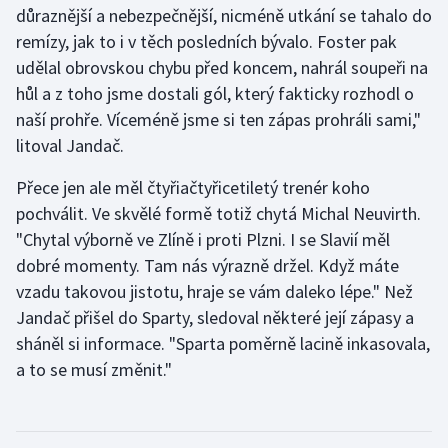
důraznější a nebezpečnější, nicméně utkání se tahalo do
Olympijské hry
remízy, jak to i v těch posledních bývalo. Foster pak
udělal obrovskou chybu před koncem, nahrál soupeři na
Parasport
hůl a z toho jsme dostali gól, který fakticky rozhodl o
naší prohře. Víceméně jsme si ten zápas prohráli sami,"
Plavání
litoval Jandač.
Plážový volejbal
Přece jen ale měl čtyřiačtyřicetiletý trenér koho
pochválit. Ve skvělé formě totiž chytá Michal Neuvirth.
Ragby
"Chytal výborně ve Zlíně i proti Plzni. I se Slavií měl
dobré momenty. Tam nás výrazně držel. Když máte
Rychlobruslení
vzadu takovou jistotu, hraje se vám daleko lépe." Než
Jandač přišel do Sparty, sledoval některé její zápasy a
Rychlostní kanoistika
sháněl si informace. "Sparta poměrně lacině inkasovala,
Short track
a to se musí změnit."
Sportovní střelba