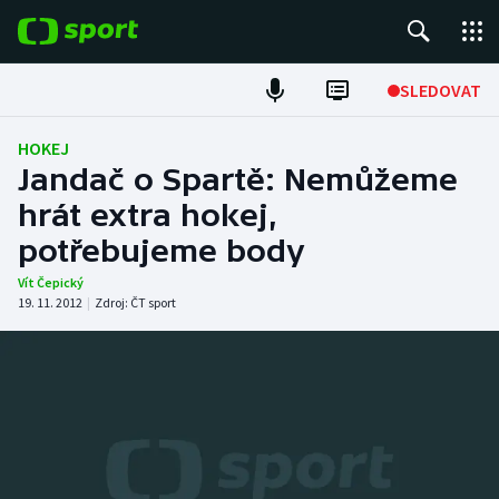
POPULÁRNÍ
SLEDOVAT
Fotbal
HOKEJ
Jandač o Spartě: Nemůžeme
Hokej
hrát extra hokej,
potřebujeme body
Tenis
Vít Čepický
Atletika
19. 11. 2012
|
Zdroj:
ČT sport
Cyklistika
DALŠÍ SPORTY
Americký fotbal
NEPŘEHLÉDNĚTE