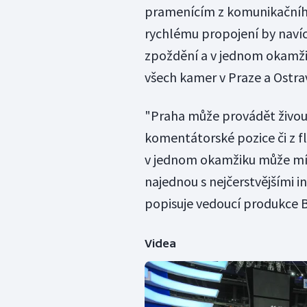
pramenícím z komunikačníh
rychlému propojení by navíc
zpoždění a v jednom okamžik
všech kamer v Praze a Ostra
"Praha může provádět živou 
komentátorské pozice či z f
v jednom okamžiku může mít 
najednou s nejčerstvějšími i
popisuje vedoucí produkce B
Videa