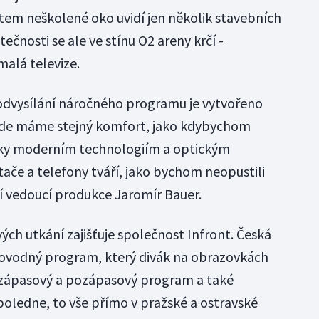
em neškolené oko uvidí jen několik stavebních
ečnosti se ale ve stínu O2 areny krčí -
malá televize.
odvysílání náročného programu je vytvořeno
 kde máme stejný komfort, jako kdybychom
Díky moderním technologiím a optickým
ače a telefony tváří, jako bychom neopustili
ví vedoucí produkce Jaromír Bauer.
ch utkání zajišťuje společnost Infront. Česká
rovodný program, který divák na obrazovkách
edzápasový a pozápasový program a také
oledne, to vše přímo v pražské a ostravské