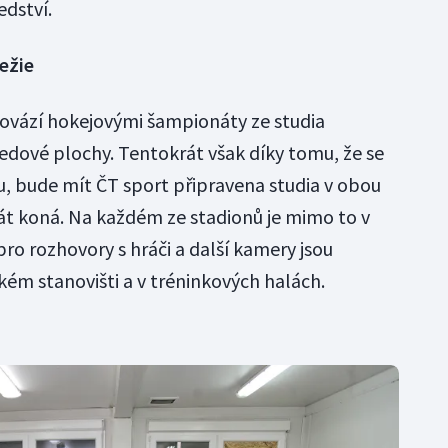
edství.
ežie
rovází hokejovými šampionáty ze studia
edové plochy. Tentokrát však díky tomu, že se
u, bude mít ČT sport připravena studia v obou
át koná. Na každém ze stadionů je mimo to v
ro rozhovory s hráči a další kamery jsou
kém stanovišti a v tréninkových halách.