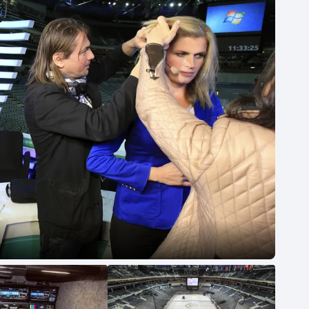
Moderní pětiboj
Triatlon
Motorsport
Veslování
Olympijské hry
Vodní slalom
Parasport
Volejbal
Plavání
Ostatní
Plážový volejbal