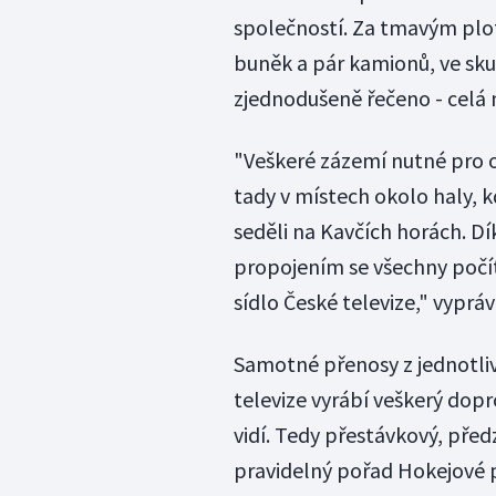
společností. Za tmavým plot
buněk a pár kamionů, ve skut
zjednodušeně řečeno - celá 
"Veškeré zázemí nutné pro 
tady v místech okolo haly,
seděli na Kavčích horách. 
propojením se všechny počít
sídlo České televize," vyprá
Samotné přenosy z jednotlivý
televize vyrábí veškerý dop
vidí. Tedy přestávkový, př
pravidelný pořad Hokejové p