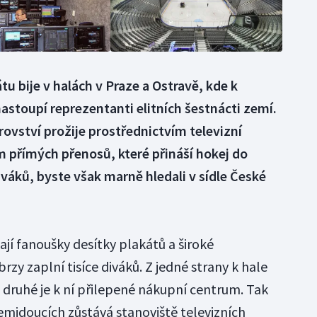
 bije v halách v Praze a Ostravě, kde k
stoupí reprezentanti elitních šestnácti zemí.
ovství prožije prostřednictvím televizní
 přímých přenosů, které přináší hokej do
váků, byste však marně hledali v sídle České
jí fanoušky desítky plakátů a široké
zy zaplní tisíce diváků. Z jedné strany k hale
 druhé je k ní přilepené nákupní centrum. Tak
mjdoucích zůstává stanoviště televizních