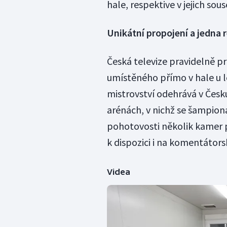
hale, respektive v jejich sous
Unikátní propojení a jedna r
Česká televize pravidelně p
umístěného přímo v hale u l
mistrovství odehrává v Česk
arénách, v nichž se šampion
pohotovosti několik kamer p
k dispozici i na komentátors
Videa