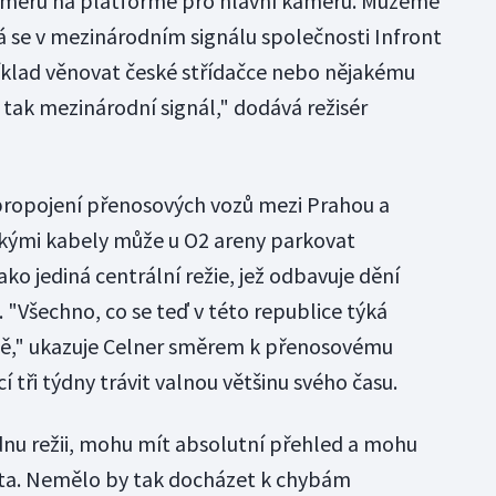
ameru na platformě pro hlavní kameru. Můžeme
á se v mezinárodním signálu společnosti Infront
íklad věnovat české střídačce nebo nějakému
 tak mezinárodní signál," dodává režisér
 propojení přenosových vozů mezi Prahou a
ckými kabely může u O2 areny parkovat
ako jediná centrální režie, jež odbavuje dění
ě. "Všechno, co se teď v této republice týká
utě," ukazuje Celner směrem k přenosovému
í tři týdny trávit valnou většinu svého času.
nu režii, mohu mít absolutní přehled a mohu
ta. Nemělo by tak docházet k chybám