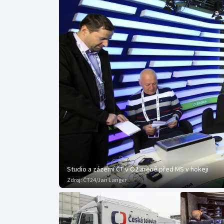
Curling
Dostihy
Florbal
Futsal
Golf
Gymnastika
Studio a zázemí ČT v O2 areně před MS v hokeji
Zdroj:
ČT24/Jan Langer