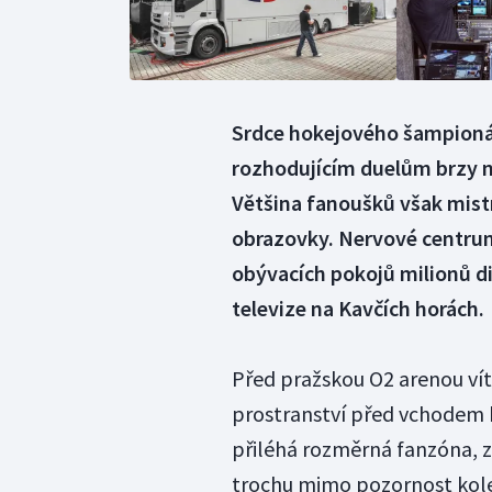
Srdce hokejového šampionátu
rozhodujícím duelům brzy na
Většina fanoušků však mistr
obrazovky. Nervové centrum
obývacích pokojů milionů di
televize na Kavčích horách.
Před pražskou O2 arenou víta
prostranství před vchodem br
přiléhá rozměrná fanzóna, z
trochu mimo pozornost kole