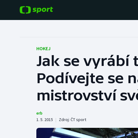
POPULÁRNÍ
DALŠÍ SPORTY
Fotbal
Americký fotbal
HOKEJ
Jak se vyrábí 
Hokej
Baseball a softbal
Podívejte se 
Tenis
Basketbal
Atletika
mistrovství sv
Biatlon
Cyklistika
Boby a skeleton
erb
1. 5. 2015
|
Zdroj:
ČT sport
Box