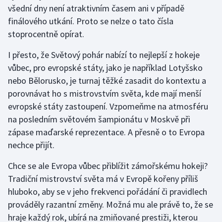
všední dny není atraktivním časem ani v případě
finálového utkání. Proto se nelze o tato čísla
stoprocentně opírat.
I přesto, že Světový pohár nabízí to nejlepší z hokeje
vůbec, pro evropské státy, jako je například Lotyšsko
nebo Bělorusko, je turnaj těžké zasadit do kontextu a
porovnávat ho s mistrovstvím světa, kde mají menší
evropské státy zastoupení. Vzpomeňme na atmosféru
na posledním světovém šampionátu v Moskvě při
zápase maďarské reprezentace. A přesně o to Evropa
nechce přijít.
Chce se ale Evropa vůbec přiblížit zámořskému hokeji?
Tradiční mistrovství světa má v Evropě kořeny příliš
hluboko, aby se v jeho frekvenci pořádání či pravidlech
prováděly razantní změny. Možná mu ale právě to, že se
hraje každý rok, ubírá na zmiňované prestiži, kterou