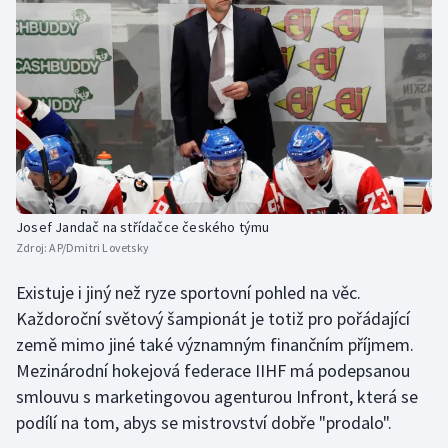
Josef Jandač na střídačce českého týmu
Zdroj:
AP/Dmitri Lovetsky
Existuje i jiný než ryze sportovní pohled na věc.
Každoroční světový šampionát je totiž pro pořádající
země mimo jiné také významným finančním příjmem.
Mezinárodní hokejová federace IIHF má podepsanou
smlouvu s marketingovou agenturou Infront, která se
podílí na tom, abys se mistrovství dobře "prodalo".