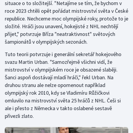
situace o to složitejší. "Netajíme se tím, že bychom v
roce 2023 chtěli opět pořádat mistrovství světa v České
republice. Nechceme moc olympijské roky, protože to je
složité. Hráči jsou unavení, hokejisté z NHL nechtějí
přijet," potvrzuje Bříza "neatraktivnost" světových
šampionátů v olympijských sezonách.
Tuto teorii potvrzuje i generální sekretář hokejového
svazu Martin Urban. "Samozřejmě všichni vidí, že
mistrovství v olympijském roce je obsazené slaběji.
Šanci aspoň dostávají mladí hráči," řekl Urban. Na
druhou stranu ale nelze opomenout například
olympijský rok 2010, kdy se Vladimíru Růžičkovi
omluvilo na mistrovství světa 25 hráčů z NHL. Češi si
ale i přesto z Německa v takto oslabené sestavě
přivezli zlato.