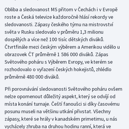
Obliba a sledovanost MS přitom v Čechách i v Evropě
roste a Česká televize každoročně hlásí rekordy ve
sledovanosti. Zápasy českého týmu na mistrovství
světa v Rusku sledovalo v průměru 1,3 milionu
dospělých a více než 100 tisíc dětských diváků.
Čtvrtfinále mezi českým výběrem a Amerikou vidělo u
obrazovek ČT průměrně 1 586 000 diváků. Zápas
Světového poháru s Výběrem Evropy, ve kterém se
rozhodovalo o vyřazení českých hokejistů, zhlédlo
průměrně 480 000 diváků.
Při porovnávání sledovanosti Světového poháru ovšem
nelze opomenout důležitý aspekt, který se odvíjí od
místa konání turnaje. Čeští fanoušci si díky časovému
posunu museli na většinu utkání přivstat. Všechny
zápasy, které se hrály v kanadském primetimu, u nás
vycházely zhruba na druhou hodinu ranní, která ve