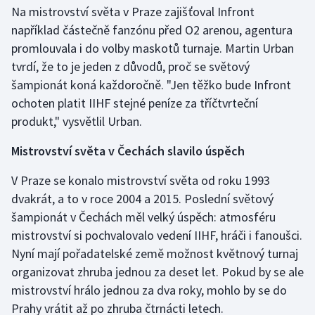
Na mistrovství světa v Praze zajišťoval Infront
například částečně fanzónu před O2 arenou, agentura
promlouvala i do volby maskotů turnaje. Martin Urban
tvrdí, že to je jeden z důvodů, proč se světový
šampionát koná každoročně. "Jen těžko bude Infront
ochoten platit IIHF stejné peníze za tříčtvrteční
produkt," vysvětlil Urban.
Mistrovství světa v Čechách slavilo úspěch
V Praze se konalo mistrovství světa od roku 1993
dvakrát, a to v roce 2004 a 2015. Poslední světový
šampionát v Čechách měl velký úspěch: atmosféru
mistrovství si pochvalovalo vedení IIHF, hráči i fanoušci.
Nyní mají pořadatelské země možnost květnový turnaj
organizovat zhruba jednou za deset let. Pokud by se ale
mistrovství hrálo jednou za dva roky, mohlo by se do
Prahy vrátit až po zhruba čtrnácti letech.