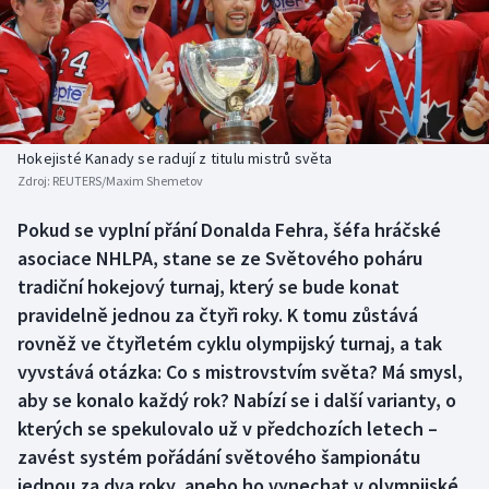
Baseball a softbal
Soutěže
Basketbal
Historické návraty
Biatlon
Aplikace ČT sport
Hokejisté Kanady se radují z titulu mistrů světa
Boby a skeleton
AZ kvíz
Zdroj:
REUTERS/Maxim Shemetov
Box
Pokud se vyplní přání Donalda Fehra, šéfa hráčské
asociace NHLPA, stane se ze Světového poháru
Curling
tradiční hokejový turnaj, který se bude konat
pravidelně jednou za čtyři roky. K tomu zůstává
Dostihy
rovněž ve čtyřletém cyklu olympijský turnaj, a tak
vyvstává otázka: Co s mistrovstvím světa? Má smysl,
Florbal
aby se konalo každý rok? Nabízí se i další varianty, o
kterých se spekulovalo už v předchozích letech –
Futsal
zavést systém pořádání světového šampionátu
jednou za dva roky, anebo ho vynechat v olympijské
Golf