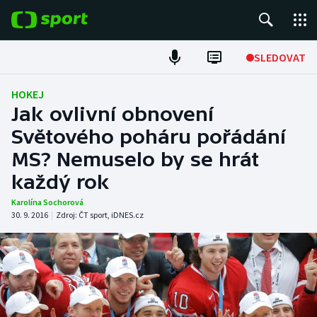
POPULÁRNÍ
SLEDOVAT
Fotbal
HOKEJ
Jak ovlivní obnovení
Hokej
Světového poháru pořádání
MS? Nemuselo by se hrát
Tenis
každý rok
Atletika
Karolína Sochorová
30. 9. 2016
|
Zdroj:
ČT sport
,
iDNES.cz
Cyklistika
DALŠÍ SPORTY
Americký fotbal
NEPŘEHLÉDNĚTE