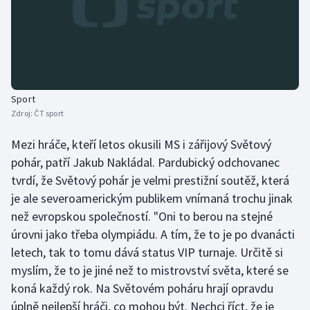
Stolní tenis
Triatlon
Veslování
Sport
Vodní slalom
Zdroj:
ČT sport
Volejbal
Mezi hráče, kteří letos okusili MS i zářijový Světový
pohár, patří Jakub Nakládal. Pardubický odchovanec
Ostatní
tvrdí, že Světový pohár je velmi prestižní soutěž, která
je ale severoamerickým publikem vnímaná trochu jinak
než evropskou společností. "Oni to berou na stejné
úrovni jako třeba olympiádu. A tím, že to je po dvanácti
letech, tak to tomu dává status VIP turnaje. Určitě si
myslím, že to je jiné než to mistrovství světa, které se
koná každý rok. Na Světovém poháru hrají opravdu
úplně nejlepší hráči, co mohou být. Nechci říct, že je