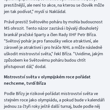
prestižnější, ale není to akce, na kterou se člověk může
jen tak podívat," myslí si Nakládal.
Právě prestiž Světového poháru by mohla budoucnost
MS ohrozit. Tento názor zastává i bývalý dlouholetý
brankář pražské Sparty a člen Rady IIHF Petr Bříza.
"Světový pohár je pro fanoušky velice atraktivní, ale
zároveň je atraktivní i pro hráče NHL a může následně
uškodit mistrovství světa," řekl Bříza. "Uvidíme, jakým
způsobem ke Světovému poháru budou chtít
přistupovat dál," dodal.
Mistrovství světa v olympijském roce pořádat
nechceme, tvrdí Bříza
Podle Břízy je rizikové pořádat mistrovství světa ve
stejném roce jako olympiádu, a pokud bude v kalendáři
jednou za čtyři roky ještě další turnaj, bude podle něj