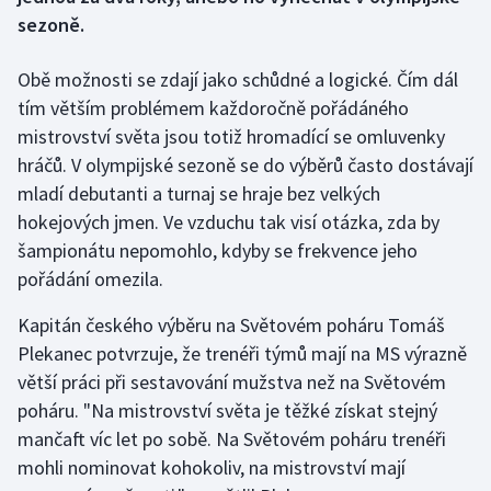
sezoně.
Gymnastika
Obě možnosti se zdají jako schůdné a logické. Čím dál
Házená
tím větším problémem každoročně pořádáného
mistrovství světa jsou totiž hromadící se omluvenky
Jezdectví
hráčů. V olympijské sezoně se do výběrů často dostávají
mladí debutanti a turnaj se hraje bez velkých
Judo
hokejových jmen. Ve vzduchu tak visí otázka, zda by
šampionátu nepomohlo, kdyby se frekvence jeho
Krasobruslení
pořádání omezila.
Lezení
Kapitán českého výběru na Světovém poháru Tomáš
Plekanec potvrzuje, že trenéři týmů mají na MS výrazně
Lyže a snowboard
větší práci při sestavování mužstva než na Světovém
poháru. "Na mistrovství světa je těžké získat stejný
Moderní pětiboj
mančaft víc let po sobě. Na Světovém poháru trenéři
mohli nominovat kohokoliv, na mistrovství mají
Motorsport