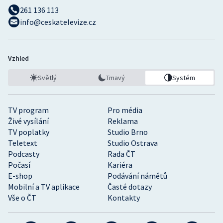
261 136 113
info@ceskatelevize.cz
Vzhled
Světlý
Tmavý
Systém
TV program
Pro média
Živé vysílání
Reklama
TV poplatky
Studio Brno
Teletext
Studio Ostrava
Podcasty
Rada ČT
Počasí
Kariéra
E-shop
Podávání námětů
Mobilní a TV aplikace
Časté dotazy
Vše o ČT
Kontakty