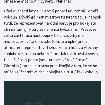
omezené možnosti," vysvětlil Plekanec.
Olympijské hry
Před dvanácti lety si Světový pohár i MS zahrál Tomáš
Vokoun. Bývalý gólman mistrovství nezatracuje, naopak
Parasport
tvrdí, že reprezentovat národní barvy je pro hokejistu
ctí i na turnaji, který se nehemží hvězdami. "Přestože
Plavání
velká část hráčů nastupuje v NHL, vždycky má
Plážový volejbal
mistrovství světa obrovské kouzlo a úplně jinou
atmosféru reprezentovat svou zemi a hrát za všechny
Ragby
spoluhráče, rodinu nebo známé. Jak mistrovství světa,
tak i Světový pohár jsou turnaje světové úrovně.
Rychlobruslení
Zámořský turnaj je trochu prestižnější v tom, že se ho
můžou zúčastnit všichni hokejisté z NHL," řekl Vokoun.
Rychlostní kanoistika
Short track
Sportovní střelba