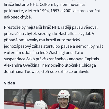
hráče historie NHL. Celkem byl nominován už
potřinácté, v letech 1994, 1997 a 2001 ale pro zranění
nakonec chyběl.
Přestože by nejstarší hráč NHL raději pauzu věnoval
přípravě na zbytek sezony, do Nashvillu se vydal. V
případě omluvenky mu hrozil automatický
jednozápasový zákaz startu po pauze a nemohl by hrát
v úterním utkání na ledě Washingtonu. Tato
suspendace čeká právě zraněného kanonýra Capitals
Alexandra Ovečkina i nemocného útočníka Chicaga
Jonathana Toewse, kteří se z exhibice omluvili.
Videa