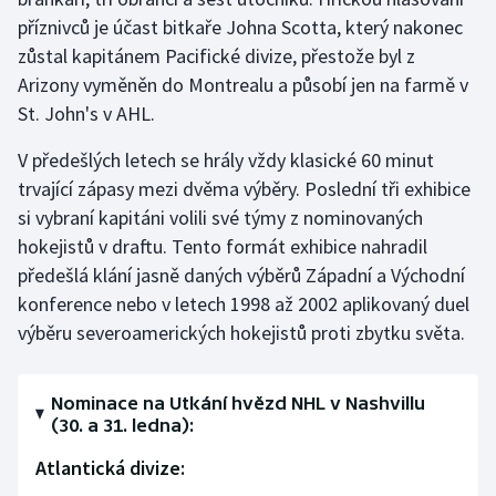
příznivců je účast bitkaře Johna Scotta, který nakonec
zůstal kapitánem Pacifické divize, přestože byl z
Arizony vyměněn do Montrealu a působí jen na farmě v
St. John's v AHL.
V předešlých letech se hrály vždy klasické 60 minut
trvající zápasy mezi dvěma výběry. Poslední tři exhibice
si vybraní kapitáni volili své týmy z nominovaných
hokejistů v draftu. Tento formát exhibice nahradil
předešlá klání jasně daných výběrů Západní a Východní
konference nebo v letech 1998 až 2002 aplikovaný duel
výběru severoamerických hokejistů proti zbytku světa.
Nominace na Utkání hvězd NHL v Nashvillu
(30. a 31. ledna):
Atlantická divize: