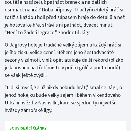
soutěže nasázel už patnáct branek a na dalších
osmnáct nahrál? Doba přípravy. Třiačtyřicetiletý hráč si
Gymnastika
totiž s každou holí před zápasem hraje do detailů a než
je hotova ke hře, stráví s ní patnáct, dvacet minut.
Házená
"Není to žádná legrace," zhodnotil Jágr.
Jezdectví
O Jágrovy hole je tradičně velký zájem a každý hráč si
jejího zisku velice cenní. Během jeho šestadvacáté
Judo
sezony v zámoří, v níž opět atakuje další rekord (blízko
je k posunu na třetí místo v počtu gólů a počtu bodů),
Krasobruslení
se však ještě zvýšil.
Lezení
"Lidi si myslí, že už nikdy nebudu hrát," smál se Jágr, o
jehož hokejku bude velký zájem i během víkendového
Lyže a snowboard
Utkání hvězd v Nashvillu, kam se sjedou ty největší
hvězdy zámořské ligy.
Moderní pětiboj
Motorsport
SOUVISEJÍCÍ ČLÁNKY