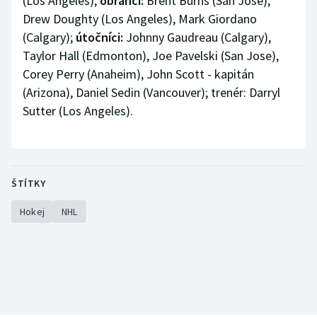
(Los Angeles);
obránci:
Brent Burns (San Jose),
Drew Doughty (Los Angeles), Mark Giordano
(Calgary);
útočníci:
Johnny Gaudreau (Calgary),
Taylor Hall (Edmonton), Joe Pavelski (San Jose),
Corey Perry (Anaheim), John Scott - kapitán
(Arizona), Daniel Sedin (Vancouver); trenér: Darryl
Sutter (Los Angeles).
ŠTÍTKY
Hokej
NHL