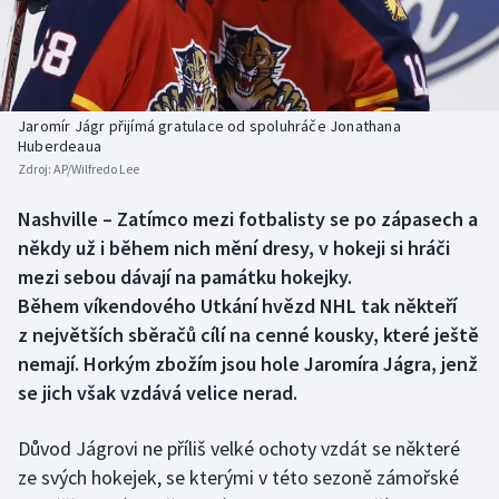
Baseball a softbal
Soutěže
Basketbal
Historické návraty
Biatlon
Aplikace ČT sport
Jaromír Jágr přijímá gratulace od spoluhráče Jonathana
Huberdeaua
Zdroj:
AP/Wilfredo Lee
Boby a skeleton
AZ kvíz
Nashville – Zatímco mezi fotbalisty se po zápasech a
Box
někdy už i během nich mění dresy, v hokeji si hráči
mezi sebou dávají na památku hokejky.
Curling
Během víkendového Utkání hvězd NHL tak někteří
z největších sběračů cílí na cenné kousky, které ještě
Dostihy
nemají. Horkým zbožím jsou hole Jaromíra Jágra, jenž
Florbal
se jich však vzdává velice nerad.
Futsal
Důvod Jágrovi ne příliš velké ochoty vzdát se některé
ze svých hokejek, se kterými v této sezoně zámořské
Golf