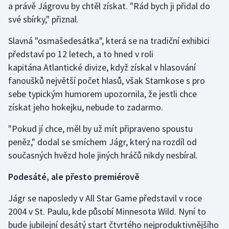
a právě Jágrovu by chtěl získat. "Rád bych ji přidal do
Stolní tenis
své sbírky," přiznal.
Triatlon
Slavná "osmašedesátka", která se na tradiční exhibici
představí po 12 letech, a to hned v roli
Veslování
kapitána Atlantické divize, když získal v hlasování
fanoušků největší počet hlasů, však Stamkose s pro
Vodní slalom
sebe typickým humorem upozornila, že jestli chce
Volejbal
získat jeho hokejku, nebude to zadarmo.
"Pokud jí chce, měl by už mít připraveno spoustu
Ostatní
peněz," dodal se smíchem Jágr, který na rozdíl od
současných hvězd hole jiných hráčů nikdy nesbíral.
Podesáté, ale přesto premiérově
Jágr se naposledy v All Star Game představil v roce
2004 v St. Paulu, kde působí Minnesota Wild. Nyní to
bude jubilejní desátý start čtvrtého nejproduktivnějšího