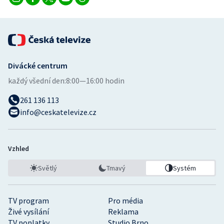
Divácké centrum
každý všední den:
8:00—16:00 hodin
261 136 113
info@ceskatelevize.cz
Vzhled
Světlý
Tmavý
Systém
TV program
Pro média
Živé vysílání
Reklama
TV poplatky
Studio Brno