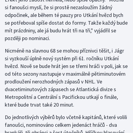
si fanoušci myslí, že si prostě nezasloužím žádný
odpočinek, ale během té pauzy pro Utkání hvězd bych
se potřeboval spíše dostat do formy. Takže každý bude
mít prázdniny, ale já budu hrát tři na tři," vyjádřil se
později po nominaci.
Nicméně na slavnou 68 se mohou příznivci těšit, i Jágr
si vyzkouší úplně nový systém při 61. ročníku Utkání
hvězd. Nově se bude hrát jen se třemi hráči v poli, jak se
od této sezony nastupuje v maximálně pětiminutovém
prodloužení nerozhodných zápasů v NHL. Ve
dvacetiminutových zápasech se Atlantická divize s
Metropolitní a Centrální s Pacifickou utkají o finále,
které bude trvat také 20 minut.
Do jednotlivých výběrů bylo včetně kapitánů, které volili
fanoušci, nominováno celkem jedenáct hráčů - dva
brankáři, tři obránci a šest útočníků. Hříčkou hlasování