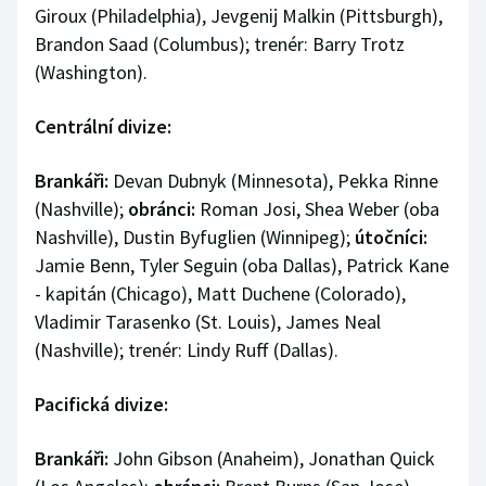
Giroux (Philadelphia), Jevgenij Malkin (Pittsburgh),
Brandon Saad (Columbus); trenér: Barry Trotz
(Washington).
Centrální divize:
Brankáři:
Devan Dubnyk (Minnesota), Pekka Rinne
(Nashville);
obránci:
Roman Josi, Shea Weber (oba
Nashville), Dustin Byfuglien (Winnipeg);
útočníci:
Jamie Benn, Tyler Seguin (oba Dallas), Patrick Kane
- kapitán (Chicago), Matt Duchene (Colorado),
Vladimir Tarasenko (St. Louis), James Neal
(Nashville); trenér: Lindy Ruff (Dallas).
Pacifická divize:
Brankáři:
John Gibson (Anaheim), Jonathan Quick