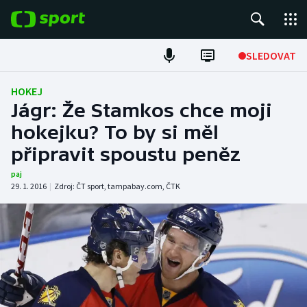
POPULÁRNÍ
SLEDOVAT
Fotbal
HOKEJ
Jágr: Že Stamkos chce moji
Hokej
hokejku? To by si měl
připravit spoustu peněz
Tenis
paj
Atletika
29. 1. 2016
|
Zdroj:
ČT sport
,
tampabay.com
,
ČTK
Cyklistika
DALŠÍ SPORTY
Americký fotbal
NEPŘEHLÉDNĚTE