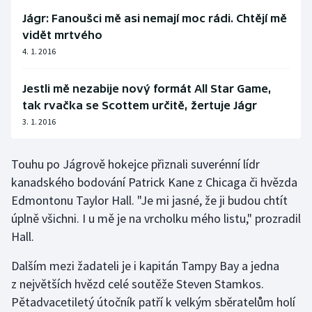
Jágr: Fanoušci mě asi nemají moc rádi. Chtějí mě
Olympijské hry
vidět mrtvého
4. 1. 2016
Parasport
Plavání
Jestli mě nezabije nový formát All Star Game,
tak rvačka se Scottem určitě, žertuje Jágr
Plážový volejbal
3. 1. 2016
Ragby
Touhu po Jágrově hokejce přiznali suverénní lídr
kanadského bodování Patrick Kane z Chicaga či hvězda
Rychlobruslení
Edmontonu Taylor Hall. "Je mi jasné, že ji budou chtít
úplně všichni. I u mě je na vrcholku mého listu," prozradil
Rychlostní kanoistika
Hall.
Short track
Dalším mezi žadateli je i kapitán Tampy Bay a jedna
z největších hvězd celé soutěže Steven Stamkos.
Sportovní střelba
Pětadvacetiletý útočník patří k velkým sběratelům holí