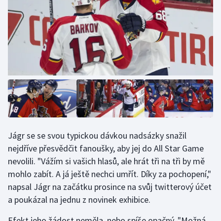
Jágr se se svou typickou dávkou nadsázky snažil
nejdříve přesvědčit fanoušky, aby jej do All Star Game
nevolili. "Vážím si vašich hlasů, ale hrát tři na tři by mě
mohlo zabít. A já ještě nechci umřít. Díky za pochopení,"
napsal Jágr na začátku prosince na svůj twitterový účet
a poukázal na jednu z novinek exhibice.
Efekt jeho žádost neměla, nebo spíše opačný. "Možná