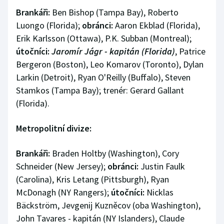
Brankáři:
Ben Bishop (Tampa Bay), Roberto
Luongo (Florida);
obránci:
Aaron Ekblad (Florida),
Erik Karlsson (Ottawa), P.K. Subban (Montreal);
útočníci:
Jaromír Jágr - kapitán (Florida)
, Patrice
Bergeron (Boston), Leo Komarov (Toronto), Dylan
Larkin (Detroit), Ryan O'Reilly (Buffalo), Steven
Stamkos (Tampa Bay); trenér: Gerard Gallant
(Florida).
Metropolitní divize:
Brankáři:
Braden Holtby (Washington), Cory
Schneider (New Jersey);
obránci:
Justin Faulk
(Carolina), Kris Letang (Pittsburgh), Ryan
McDonagh (NY Rangers);
útočníci:
Nicklas
Bäckström, Jevgenij Kuzněcov (oba Washington),
John Tavares - kapitán (NY Islanders), Claude