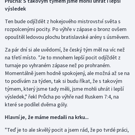
Průcha: S takovým týmem jsme mohli uhrát i lepší
výsledek
Ten bude odjíždět z hokejového mistrovství světa s
rozpolcenými pocity. Po výhře v zápase o bronz ovšem
opouštěl ledovou plochu bratislavské arény s úsměvem.
Za pár dní si ale uvědomí, že český tým měl na víc než
na třetí místo. "Je to mnohem lepší pocit odjíždět z
turnaje po vyhraném zápase než po prohraném.
Momentálně jsem hodně spokojený, ale možná až se na
to podívám za týden, tak si budu říkat, že s takovým
týmem, který jsme tady měli, jsme mohli uhrát i lepší
výsledek," řekl Průcha po výhře nad Ruskem 7:4, na
které se podílel dvěma góly.
Hlavní je, že máme medaili na krku...
"Teď je to ale skvělý pocit a jsem rád, že po tvrdé práci,