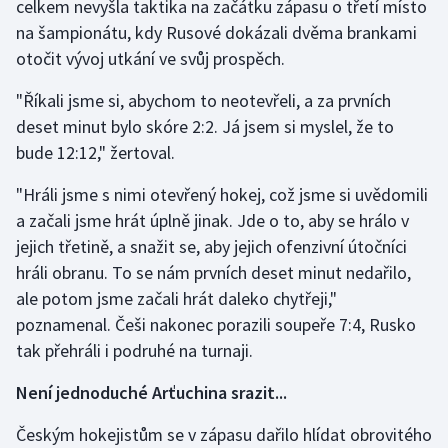
celkem nevyšla taktika na začátku zápasu o třetí místo
Olympijské hry
na šampionátu, kdy Rusové dokázali dvěma brankami
otočit vývoj utkání ve svůj prospěch.
Parasport
"Říkali jsme si, abychom to neotevřeli, a za prvních
deset minut bylo skóre 2:2. Já jsem si myslel, že to
Plavání
bude 12:12," žertoval.
Plážový volejbal
"Hráli jsme s nimi otevřený hokej, což jsme si uvědomili
a začali jsme hrát úplně jinak. Jde o to, aby se hrálo v
Ragby
jejich třetině, a snažit se, aby jejich ofenzivní útočníci
Rychlobruslení
hráli obranu. To se nám prvních deset minut nedařilo,
ale potom jsme začali hrát daleko chytřeji,"
Rychlostní kanoistika
poznamenal. Češi nakonec porazili soupeře 7:4, Rusko
tak přehráli i podruhé na turnaji.
Short track
Není jednoduché Arťuchina srazit...
Sportovní střelba
Českým hokejistům se v zápasu dařilo hlídat obrovitého