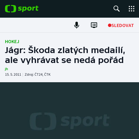
POPULÁRNÍ
SLEDOVAT
Fotbal
HOKEJ
Jágr: Škoda zlatých medailí,
Hokej
ale vyhrávat se nedá pořád
Tenis
jh
15. 5. 2011
|
Zdroj:
ČT24
,
ČTK
Atletika
Cyklistika
DALŠÍ SPORTY
Americký fotbal
NEPŘEHLÉDNĚTE