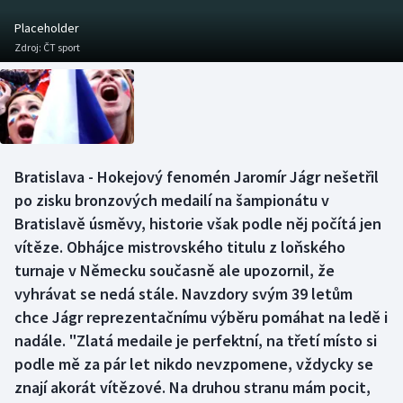
Baseball a softbal
Soutěže
Placeholder
Zdroj:
ČT sport
Basketbal
Historické návraty
Biatlon
Aplikace ČT sport
Boby a skeleton
AZ kvíz
Bratislava - Hokejový fenomén Jaromír Jágr nešetřil
Box
po zisku bronzových medailí na šampionátu v
Bratislavě úsměvy, historie však podle něj počítá jen
Curling
vítěze. Obhájce mistrovského titulu z loňského
turnaje v Německu současně ale upozornil, že
Dostihy
vyhrávat se nedá stále. Navzdory svým 39 letům
Florbal
chce Jágr reprezentačnímu výběru pomáhat na ledě i
nadále. "Zlatá medaile je perfektní, na třetí místo si
Futsal
podle mě za pár let nikdo nevzpomene, vždycky se
znají akorát vítězové. Na druhou stranu mám pocit,
Golf