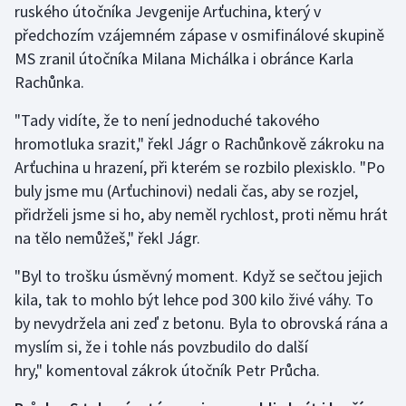
ruského útočníka Jevgenije Arťuchina, který v
Stolní tenis
předchozím vzájemném zápase v osmifinálové skupině
Triatlon
MS zranil útočníka Milana Michálka i obránce Karla
Rachůnka.
Veslování
"Tady vidíte, že to není jednoduché takového
hromotluka srazit," řekl Jágr o Rachůnkově zákroku na
Vodní slalom
Arťuchina u hrazení, při kterém se rozbilo plexisklo. "Po
Volejbal
buly jsme mu (Arťuchinovi) nedali čas, aby se rozjel,
přidrželi jsme si ho, aby neměl rychlost, proti němu hrát
Ostatní
na tělo nemůžeš," řekl Jágr.
"Byl to trošku úsměvný moment. Když se sečtou jejich
kila, tak to mohlo být lehce pod 300 kilo živé váhy. To
by nevydržela ani zeď z betonu. Byla to obrovská rána a
myslím si, že i tohle nás povzbudilo do další
hry," komentoval zákrok útočník Petr Průcha.