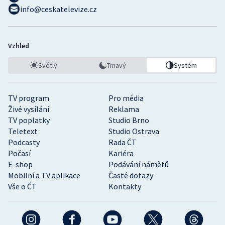
info@ceskatelevize.cz
Vzhled
Světlý
Tmavý
Systém
TV program
Pro média
Živé vysílání
Reklama
TV poplatky
Studio Brno
Teletext
Studio Ostrava
Podcasty
Rada ČT
Počasí
Kariéra
E-shop
Podávání námětů
Mobilní a TV aplikace
Časté dotazy
Vše o ČT
Kontakty