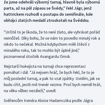
že jsme odehráli výborný turnaj, hlavně byla výborná
parta, až na půl zápasu se Švédy," řekl Jágr, jenž
Gymnastika
hattrickem rozhodl o postupu do semifinále, kde
obhájci zlatých medailí ztroskotali na Švédsku.
Házená
"Určitě to je škoda, že to není zlato, ale vyhrávat pořád
Jezdectví
nemůžeš. Díky bohu, že se nám to povedlo minulý rok a
nikdo to nečekal. Možná kdybychom měli štěstí z
Judo
minulého roku, tak to mohlo být úplně jiné,"
Krasobruslení
poznamenal útočník Avangardu Omsk.
Nejstarší hokejista na turnaji chce reprezentaci
Lezení
pomáhat i dál. "Já nejsem hráč, že bych řekl, že to je
můj poslední turnaj, a pak to vzal zpátky. Uvidím, jak se
Lyže a snowboard
budu cítit, jestli mě trenér vezme. Proč bych neměl hrát,
Moderní pětiboj
na věku vůbec nezáleží," uvedl.
Svěřencům trenéra Aloise Hadamczika podle Jágra
Motorsport