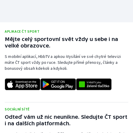
Stolní tenis
Triatlon
APLIKACE ČT SPORT
Veslování
Mějte celý sportovní svět vždy u sebe i na
velké obrazovce.
Vodní slalom
S mobilní aplikací, HbbTV a apkou iVysílání ve své chytré televizi
Volejbal
máte ČT sport vždy po ruce. Sledujte přímé přenosy, články a
bonusový obsah kdekoli a kdykoli.
Ostatní
SOCIÁLNÍ SÍTĚ
Odteď vám už nic neunikne. Sledujte ČT sport
i na dalších platformách.