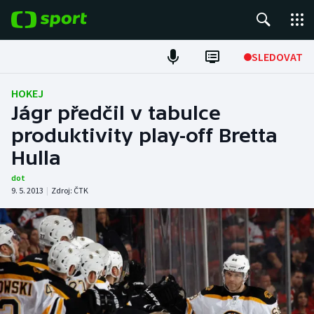
POPULÁRNÍ
SLEDOVAT
Fotbal
HOKEJ
Jágr předčil v tabulce
Hokej
produktivity play-off Bretta
Hulla
Tenis
dot
Atletika
9. 5. 2013
|
Zdroj:
ČTK
Cyklistika
DALŠÍ SPORTY
Americký fotbal
NEPŘEHLÉDNĚTE