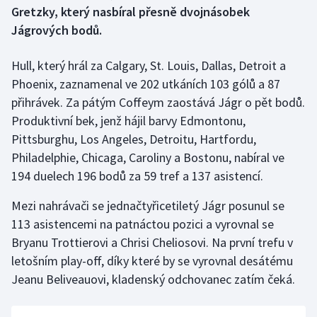
Gretzky, který nasbíral přesně dvojnásobek
Jágrových bodů.
Gymnastika
Hull, který hrál za Calgary, St. Louis, Dallas, Detroit a
Házená
Phoenix, zaznamenal ve 202 utkáních 103 gólů a 87
Jezdectví
přihrávek. Za pátým Coffeym zaostává Jágr o pět bodů.
Produktivní bek, jenž hájil barvy Edmontonu,
Judo
Pittsburghu, Los Angeles, Detroitu, Hartfordu,
Philadelphie, Chicaga, Caroliny a Bostonu, nabíral ve
Krasobruslení
194 duelech 196 bodů za 59 tref a 137 asistencí.
Lezení
Mezi nahrávači se jednačtyřicetiletý Jágr posunul se
113 asistencemi na patnáctou pozici a vyrovnal se
Lyže a snowboard
Bryanu Trottierovi a Chrisi Cheliosovi. Na první trefu v
letošním play-off, díky které by se vyrovnal desátému
Moderní pětiboj
Jeanu Beliveauovi, kladenský odchovanec zatím čeká.
Motorsport