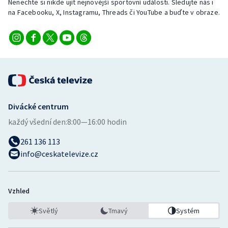
Nenechte si nikde ujít nejnovější sportovní události. Sledujte nás i
na Facebooku, X, Instagramu, Threads či YouTube a buďte v obraze.
Divácké centrum
každý všední den:
8:00—16:00 hodin
261 136 113
info@ceskatelevize.cz
Vzhled
Světlý
Tmavý
Systém