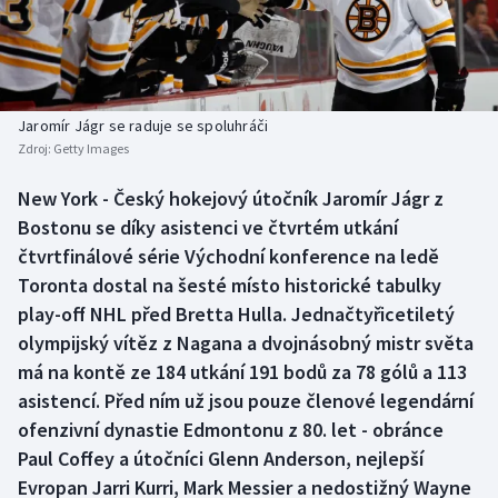
Baseball a softbal
Soutěže
Basketbal
Historické návraty
Biatlon
Aplikace ČT sport
Jaromír Jágr se raduje se spoluhráči
Zdroj:
Getty Images
Boby a skeleton
AZ kvíz
New York - Český hokejový útočník Jaromír Jágr z
Bostonu se díky asistenci ve čtvrtém utkání
Box
čtvrtfinálové série Východní konference na ledě
Curling
Toronta dostal na šesté místo historické tabulky
play-off NHL před Bretta Hulla. Jednačtyřicetiletý
Dostihy
olympijský vítěz z Nagana a dvojnásobný mistr světa
má na kontě ze 184 utkání 191 bodů za 78 gólů a 113
Florbal
asistencí. Před ním už jsou pouze členové legendární
ofenzivní dynastie Edmontonu z 80. let - obránce
Futsal
Paul Coffey a útočníci Glenn Anderson, nejlepší
Evropan Jarri Kurri, Mark Messier a nedostižný Wayne
Golf