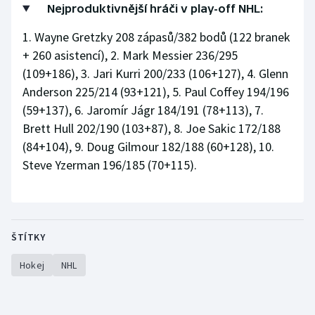
Nejproduktivnější hráči v play-off NHL:
Olympijské hry
1. Wayne Gretzky 208 zápasů/382 bodů (122 branek
+ 260 asistencí), 2. Mark Messier 236/295
Parasport
(109+186), 3. Jari Kurri 200/233 (106+127), 4. Glenn
Plavání
Anderson 225/214 (93+121), 5. Paul Coffey 194/196
(59+137), 6. Jaromír Jágr 184/191 (78+113), 7.
Plážový volejbal
Brett Hull 202/190 (103+87), 8. Joe Sakic 172/188
(84+104), 9. Doug Gilmour 182/188 (60+128), 10.
Ragby
Steve Yzerman 196/185 (70+115).
Rychlobruslení
Rychlostní kanoistika
ŠTÍTKY
Short track
Hokej
NHL
Sportovní střelba