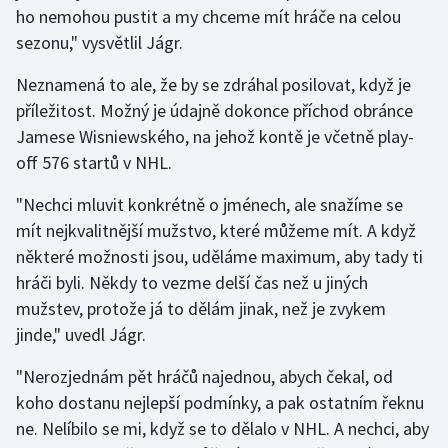
ho nemohou pustit a my chceme mít hráče na celou
sezonu," vysvětlil Jágr.
Neznamená to ale, že by se zdráhal posilovat, když je
příležitost. Možný je údajně dokonce příchod obránce
Jamese Wisniewského, na jehož kontě je včetně play-
off 576 startů v NHL.
"Nechci mluvit konkrétně o jménech, ale snažíme se
mít nejkvalitnější mužstvo, které můžeme mít. A když
některé možnosti jsou, uděláme maximum, aby tady ti
hráči byli. Někdy to vezme delší čas než u jiných
mužstev, protože já to dělám jinak, než je zvykem
jinde," uvedl Jágr.
"Nerozjednám pět hráčů najednou, abych čekal, od
koho dostanu nejlepší podmínky, a pak ostatním řeknu
ne. Nelíbilo se mi, když se to dělalo v NHL. A nechci, aby