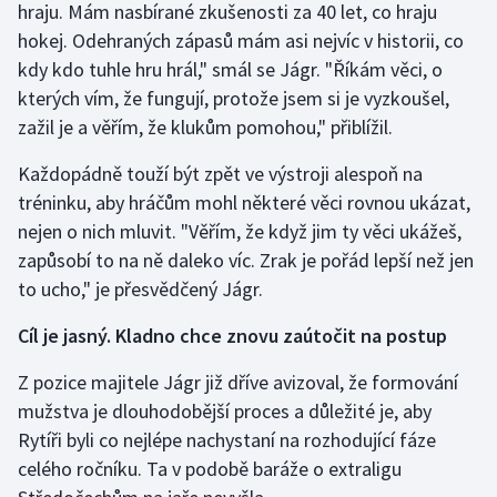
hraju. Mám nasbírané zkušenosti za 40 let, co hraju
hokej. Odehraných zápasů mám asi nejvíc v historii, co
kdy kdo tuhle hru hrál," smál se Jágr. "Říkám věci, o
kterých vím, že fungují, protože jsem si je vyzkoušel,
zažil je a věřím, že klukům pomohou," přiblížil.
Každopádně touží být zpět ve výstroji alespoň na
tréninku, aby hráčům mohl některé věci rovnou ukázat,
nejen o nich mluvit. "Věřím, že když jim ty věci ukážeš,
zapůsobí to na ně daleko víc. Zrak je pořád lepší než jen
to ucho," je přesvědčený Jágr.
Cíl je jasný. Kladno chce znovu zaútočit na postup
Z pozice majitele Jágr již dříve avizoval, že formování
mužstva je dlouhodobější proces a důležité je, aby
Rytíři byli co nejlépe nachystaní na rozhodující fáze
celého ročníku. Ta v podobě baráže o extraligu