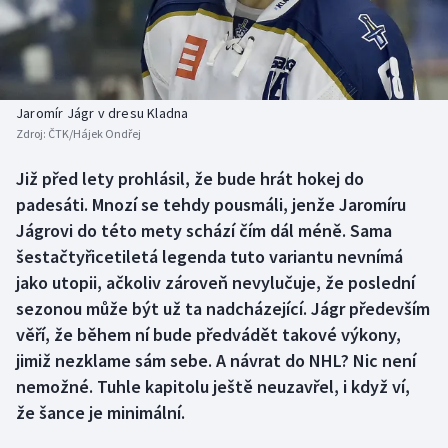
Baseball a softbal
Soutěže
Basketbal
Historické návraty
Biatlon
Aplikace ČT sport
Jaromír Jágr v dresu Kladna
Zdroj:
ČTK/Hájek Ondřej
Boby a skeleton
AZ kvíz
Již před lety prohlásil, že bude hrát hokej do
padesáti. Mnozí se tehdy pousmáli, jenže Jaromíru
Box
Jágrovi do této mety schází čím dál méně. Sama
Curling
šestačtyřicetiletá legenda tuto variantu nevnímá
jako utopii, ačkoliv zároveň nevylučuje, že poslední
Dostihy
sezonou může být už ta nadcházející. Jágr především
věří, že během ní bude předvádět takové výkony,
Florbal
jimiž nezklame sám sebe. A návrat do NHL? Nic není
nemožné. Tuhle kapitolu ještě neuzavřel, i když ví,
Futsal
že šance je minimální.
Golf