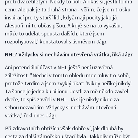
proti dvacetiletým. Někdy to bolí. A říkáš si, jestli to má
Stolní tenis
cenu. Ale pak je ta druhá strana - věřím, že jsem trošku
inspirací pro ty starší lidi, když mají pocity jako já.
Triatlon
Alespoň mi to občas píšou. A když se na to vykašlu,
může to udělat spousta dalších, které jsem
Veslování
rozpohyboval," konstatoval s úsměvem Jágr.
Vodní slalom
NHL? Vždycky si nechávám otevřená vrátka, říká Jágr
Volejbal
Ani potenciální účast v NHL ještě není uzavřená
záležitost. "Nechci v tomto ohledu moc mluvit o sobě,
Ostatní
protože tvrdím a jsem zvyklý říkat: 'Nikdy neříkej nikdy'.
Ta šance je jedna ku bilionu. Jestli za mě někdo zavřel
dveře, to spíš zavřeli v NHL. Já si je nikdy nikde za
sebou nezavírám. Vždycky si nechávám otevřená
vrátka," řekl dnes Jágr.
Při zdravotních obtížích však dobře ví, jak dlouhá by
cesta za další zámořskou štací byla. Jakkoliv může být