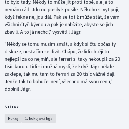
to bylo tady. Někdy to může jít proti tobě, ale já to
nemám rád. Jdu od posily k posile. Někoho si vytipuji,
když řekne ne, jdu dál. Pak se totiž může stát, že vám
všichni čtyři kývnou a pak je nabízíte, abyste se jich
zbavili. A to já nechci," vysvětlil Jágr.
"Někdy se tomu musím smát, a když si čtu občas ty
diskuze, nestačím se divit. Chápu, že lidi chtějí to
nejlepší za co nejmíň, ale ferrari si taky nekoupíš za 20
tisíc korun. Lidi si možná myslí, že když Jágr někde
zaklepe, tak mu tam to ferrari za 20 tisíc vážně dají.
Jenže tak to bohužel není, všechno má svou cenu,"
doplnil Jágr.
ŠTÍTKY
Hokej
1. hokejová liga