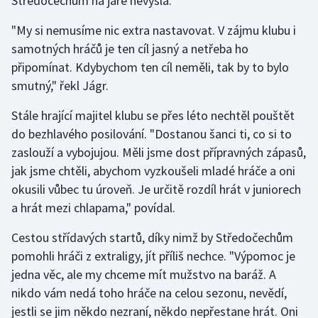
Středočechům na jaře nevyšla.
"My si nemusíme nic extra nastavovat. V zájmu klubu i
samotných hráčů je ten cíl jasný a netřeba ho
připomínat. Kdybychom ten cíl neměli, tak by to bylo
smutný," řekl Jágr.
Stále hrající majitel klubu se přes léto nechtěl pouštět
do bezhlavého posilování. "Dostanou šanci ti, co si to
zaslouží a vybojujou. Měli jsme dost přípravných zápasů,
jak jsme chtěli, abychom vyzkoušeli mladé hráče a oni
okusili vůbec tu úroveň. Je určitě rozdíl hrát v juniorech
a hrát mezi chlapama," povídal.
Cestou střídavých startů, díky nimž by Středočechům
pomohli hráči z extraligy, jít příliš nechce. "Výpomoc je
jedna věc, ale my chceme mít mužstvo na baráž. A
nikdo vám nedá toho hráče na celou sezonu, nevědí,
jestli se jim někdo nezraní, někdo nepřestane hrát. Oni