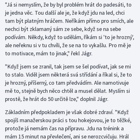
"Já si nemyslím, že by byl problém hrát do padesáti, to
je jedna věc. Tou další ale je, že když jdu na led, chci
Gymnastika
tam být platným hráčem. Neříkám přímo pro smích, ale
nechci být zklamaný sám ze sebe, když se na sebe
Házená
podívám. Někdy, když to udělám, říkám si 'to je hrozný',
Jezdectví
ale neřeknu si v tu chvíli, že se na to vykašlu. Pro mě je
to motivace, mám to jinak," řekl Jágr.
Judo
"Když jsem se zranil, tak jsem se šel podívat, jak se mi
to stalo. Viděl jsem některá svá střídání a říkal si, že to
Krasobruslení
je hrozný, příšerný, co tam předvádím. Ale namotivuje
Lezení
mě to, stejně bych něco chtěl a musel dělat. Myslím si
prostě, že hrát do 50 určitě lze," doplnil Jágr.
Lyže a snowboard
Základním předpokladem je však dobré zdraví. "Když
Moderní pětiboj
spojíš manažerskou práci s tou hokejovou, je to těžké,
protože já nemám čas na přípravu. Jdu na trénink a
Motorsport
mám 15 minut na převlečení, ani se nerozcvičuju. Hrál