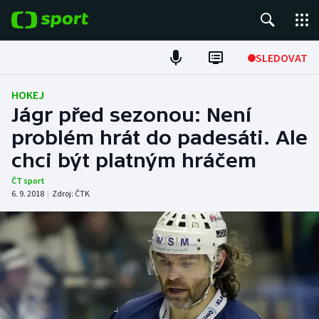
POPULÁRNÍ
SLEDOVAT
Fotbal
HOKEJ
Jágr před sezonou: Není
Hokej
problém hrát do padesáti. Ale
chci být platným hráčem
Tenis
ČT sport
Atletika
6. 9. 2018
|
Zdroj:
ČTK
Cyklistika
DALŠÍ SPORTY
Americký fotbal
NEPŘEHLÉDNĚTE