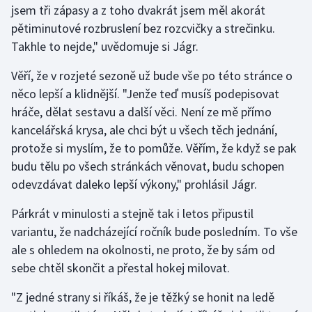
jsem tři zápasy a z toho dvakrát jsem měl akorát
Olympijské hry
pětiminutové rozbruslení bez rozcvičky a strečinku.
Takhle to nejde," uvědomuje si Jágr.
Parasport
Věří, že v rozjeté sezoně už bude vše po této stránce o
Plavání
něco lepší a klidnější. "Jenže teď musíš podepisovat
hráče, dělat sestavu a další věci. Není ze mě přímo
Plážový volejbal
kancelářská krysa, ale chci být u všech těch jednání,
protože si myslím, že to pomůže. Věřím, že když se pak
Ragby
budu tělu po všech stránkách věnovat, budu schopen
odevzdávat daleko lepší výkony," prohlásil Jágr.
Rychlobruslení
Párkrát v minulosti a stejně tak i letos připustil
Rychlostní kanoistika
variantu, že nadcházející ročník bude posledním. To vše
ale s ohledem na okolnosti, ne proto, že by sám od
Short track
sebe chtěl skončit a přestal hokej milovat.
Sportovní střelba
"Z jedné strany si říkáš, že je těžký se honit na ledě