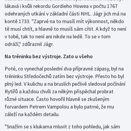
lákavá i kvůli rekordu Gordieho Howea v počtu 1767
odehraných utkání v základní části NHL. Jágr jich má na
kontě 1733. "Zaprvé na to musíš mít výkonnost, někdo
tě musí chtít, a hlavně to musíš sám cítit. A když to není
v tobě, tak to není ani nikde na ledě. To se v tom
odráží," zdůraznil Jágr.
Na tréninku bez výstroje. Zato u všeho
Poté, co vynechal poslední dva přípravné zápasy, byl na
tréninku Středočechů zatím bez výstroje. Přesto ho byl
plný led. V kulichu a na bruslích pečlivě sledoval počínání
Rytířů a každou chvíli za někým přispěchal probrat
různé situace. Často hovořil hlavně se zkušeným
forvardem Petrem Vampolou a bylo patrné, že mu
záleží na každém detailu.
"Snažím se s klukama mluvit z toho pohledu, jak sám