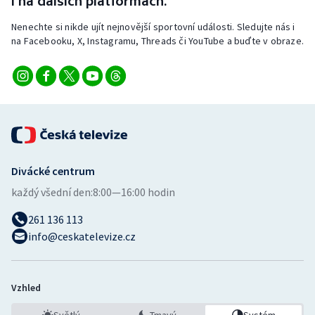
i na dalších platformách.
Nenechte si nikde ujít nejnovější sportovní události. Sledujte nás i
na Facebooku, X, Instagramu, Threads či YouTube a buďte v obraze.
Divácké centrum
každý všední den:
8:00—16:00 hodin
261 136 113
info@ceskatelevize.cz
Vzhled