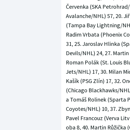
Červenka (SKA Petrohrad/K
Avalanche/NHL) 57, 20. Ji
(Tampa Bay Lightning/NHL)
Radim Vrbata (Phoenix Coy
31, 25. Jaroslav Hlinka (Sp
Devils/NHL) 24, 27. Marti
Roman Polák (St. Louis Bl
Jets/NHL) 17, 30. Milan M
Kašík (PSG Zlín) 17, 32. O
(Chicago Blackhawks/NHL)
a Tomáš Rolinek (Sparta P
Coyotes/NHL) 10, 37. Zbyn
Pavel Francouz (Verva Litv
oba 8, 40. Martin Růžička 