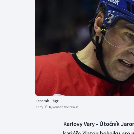
Curling
Dostihy
Florbal
Futsal
Golf
Gymnastika
Jaromír Jágr
Zdroj:
ČTK/Roman Vondrouš
Karlovy Vary - Útočník Jaro
kariéře Zlatou hokejku pro 