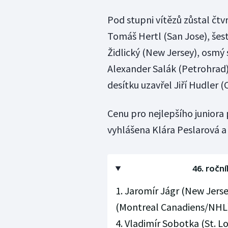
Pod stupni vítězů zůstal čtvr
Tomáš Hertl (San Jose), še
Židlický (New Jersey), osmý 
Alexander Salák (Petrohrad)
desítku uzavřel Jiří Hudler (
Cenu pro nejlepšího juniora 
vyhlášena Klára Peslarová a
46. ročn
1. Jaromír Jágr (New Jers
(Montreal Canadiens/NHL) 
4. Vladimír Sobotka (St. L