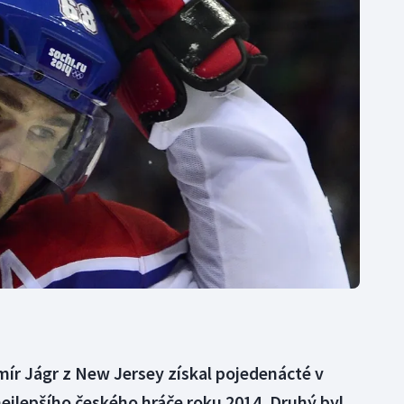
Moderní pětiboj
Triatlon
Motorsport
Veslování
Olympijské hry
Vodní slalom
Parasport
Volejbal
Plavání
Ostatní
Plážový volejbal
mír Jágr z New Jersey získal pojedenácté v
nejlepšího českého hráče roku 2014. Druhý byl