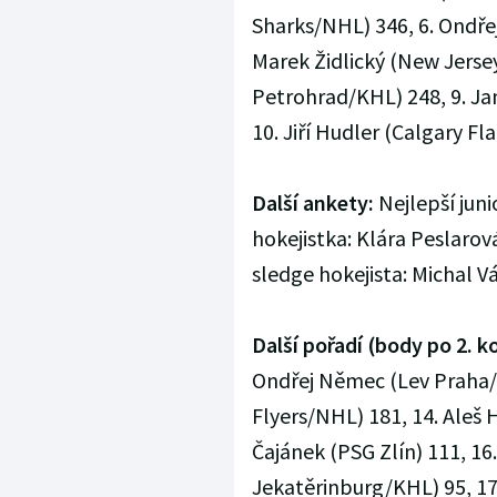
Sharks/NHL) 346, 6. Ondře
Marek Židlický (New Jerse
Petrohrad/KHL) 248, 9. Ja
10. Jiří Hudler (Calgary F
Další ankety:
Nejlepší juni
hokejistka: Klára Peslarov
sledge hokejista: Michal V
Další pořadí (body po 2. ko
Ondřej Němec (Lev Praha/K
Flyers/NHL) 181, 14. Aleš
Čajánek (PSG Zlín) 111, 16
Jekatěrinburg/KHL) 95, 17