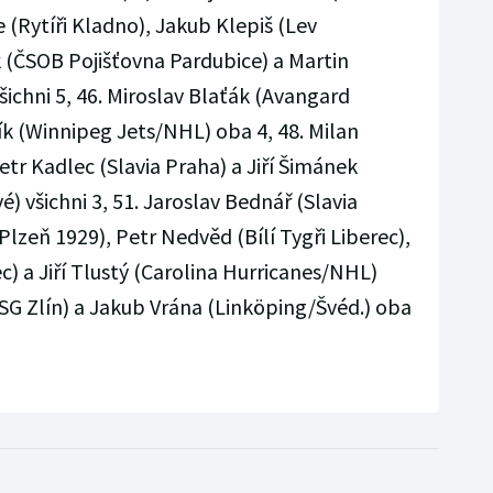
 (Rytíři Kladno), Jakub Klepiš (Lev
(ČSOB Pojišťovna Pardubice) a Martin
šichni 5, 46. Miroslav Blaťák (Avangard
k (Winnipeg Jets/NHL) oba 4, 48. Milan
etr Kadlec (Slavia Praha) a Jiří Šimánek
) všichni 3, 51. Jaroslav Bednář (Slavia
lzeň 1929), Petr Nedvěd (Bílí Tygři Liberec),
ec) a Jiří Tlustý (Carolina Hurricanes/NHL)
(PSG Zlín) a Jakub Vrána (Linköping/Švéd.) oba