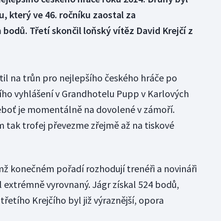
 který ve 46. ročníku zaostal za
dů. Třetí skončil loňský vítěz David Krejčí z
átil na trůn pro nejlepšího českého hráče po
ího vyhlášení v Grandhotelu Pupp v Karlových
neboť je momentálně na dovolené v zámoří.
m tak trofej převezme zřejmě až na tiskové
ímž konečném pořadí rozhodují trenéři a novináři
byl extrémně vyrovnaný. Jágr získal 524 bodů,
řetího Krejčího byl již výraznější, opora