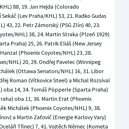
HL) 88, 19. Jan Hejda (Colorado
ří Sekáč (Lev Praha/KHL) 53, 21. Radko Gudas
 43, 22. Petr Zámorský (PSG Zlín) 40, 23.
otes/NHL) 38, 24. Martin Straka (Plzeň 1929)
arta Praha) 25, 26. Patrik Eliáš (New Jersey
n Hanzal (Phoenix Coyotes/NHL) 23, 28.
ues/NHL) 20, 29. Ondřej Pavelec (Winnipeg
ichálek (Ottawa Senators/NHL) 16, 31. Libor
ndřej Roman (Vítkovice Steel) a Michal Rozsíval
 oba 14, 34. Tomáš Pöpperle (Sparta Praha)
raha) oba 11, 36. Martin Erat (Phoenix
ěk Michálek (Phoenix Coyotes/NHL) 9, 38.
ínov) a Martin Zaťovič (Energie Karlovy Vary)
(Oceláři Třinec) 7, 41. Vojtěch Němec (Kometa