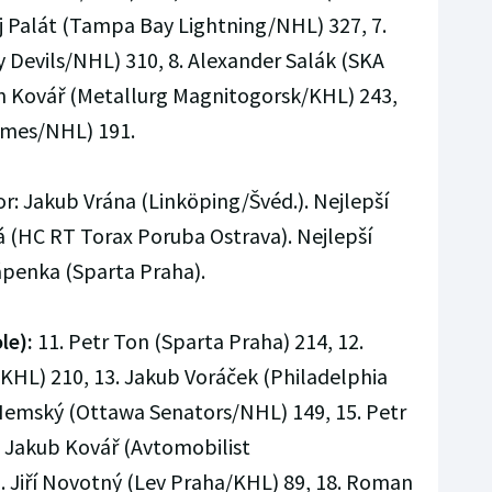
j Palát (Tampa Bay Lightning/NHL) 327, 7.
y Devils/NHL) 310, 8. Alexander Salák (SKA
n Kovář (Metallurg Magnitogorsk/KHL) 243,
lames/NHL) 191.
or: Jakub Vrána (Linköping/Švéd.). Nejlepší
á (HC RT Torax Poruba Ostrava). Nejlepší
ápenka (Sparta Praha).
le):
11. Petr Ton (Sparta Praha) 214, 12.
HL) 210, 13. Jakub Voráček (Philadelphia
 Hemský (Ottawa Senators/NHL) 149, 15. Petr
. Jakub Kovář (Avtomobilist
. Jiří Novotný (Lev Praha/KHL) 89, 18. Roman