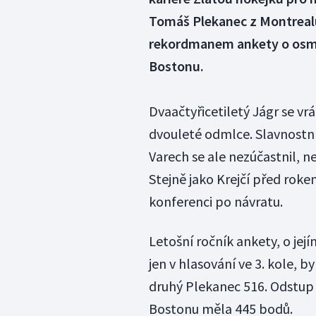
Tomáš Plekanec z Montrealu,
rekordmanem ankety o osm bo
Bostonu.
Dvaačtyřicetiletý Jágr se vr
dvouleté odmlce. Slavnostn
Varech se ale nezúčastnil, 
Stejně jako Krejčí před roke
konferenci po návratu.
Letošní ročník ankety, o jej
jen v hlasování ve 3. kole, 
druhý Plekanec 516. Odstup t
Bostonu měla 445 bodů.