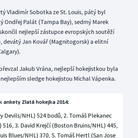
tý Vladimír Sobotka ze St. Louis, pátý byl
stý Ondřej Palát (Tampa Bay), sedmý Marek
skončil nejlepší zástupce evropských soutěží
, devátý Jan Kovář (Magnitogorsk) a elitní
Calgary).
převzal Jakub Vrána, nejlepší hokejistkou byla
 nejlepším sledge hokejistou Michal Vápenka.
ík ankety Zlatá hokejka 2014:
ey Devils/NHL) 524 bodů, 2. Tomáš Plekanec
516, 3. David Krejčí (Boston Bruins/NHL) 445,
ouis Blues/NHL) 370, 5. Tomáš Hertl (San Jose