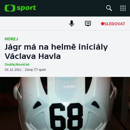
POPULÁRNÍ
SLEDOVAT
Fotbal
HOKEJ
Jágr má na helmě iniciály
Hokej
Václava Havla
Tenis
Ondřej Nováček
20. 12. 2011
|
Zdroj:
ČT sport
Atletika
Cyklistika
DALŠÍ SPORTY
Americký fotbal
NEPŘEHLÉDNĚTE