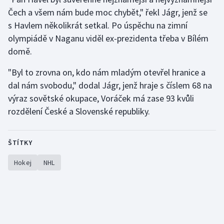
Čech a všem nám bude moc chybět," řekl Jágr, jenž se
Gymnastika
s Havlem několikrát setkal. Po úspěchu na zimní
olympiádě v Naganu viděl ex-prezidenta třeba v Bílém
Házená
domě.
Jezdectví
"Byl to zrovna on, kdo nám mladým otevřel hranice a
dal nám svobodu," dodal Jágr, jenž hraje s číslem 68 na
Judo
výraz sovětské okupace, Voráček má zase 93 kvůli
rozdělení České a Slovenské republiky.
Krasobruslení
Lezení
ŠTÍTKY
Hokej
NHL
Lyže a snowboard
Moderní pětiboj
Motorsport