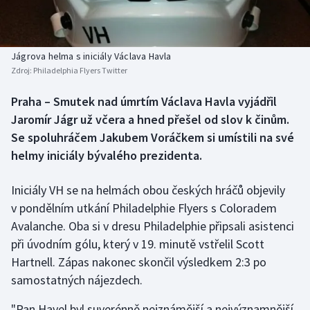
Baseball a softbal
Soutěže
Basketbal
Historické návraty
Jágrova helma s iniciály Václava Havla
Zdroj:
Philadelphia Flyers Twitter
Biatlon
Aplikace ČT sport
Praha – Smutek nad úmrtím Václava Havla vyjádřil
Boby a skeleton
AZ kvíz
Jaromír Jágr už včera a hned přešel od slov k činům.
Se spoluhráčem Jakubem Voráčkem si umístili na své
Box
helmy iniciály bývalého prezidenta.
Curling
Iniciály VH se na helmách obou českých hráčů objevily
v pondělním utkání Philadelphie Flyers s Coloradem
Dostihy
Avalanche. Oba si v dresu Philadelphie připsali asistenci
Florbal
při úvodním gólu, který v 19. minutě vstřelil Scott
Hartnell. Zápas nakonec skončil výsledkem 2:3 po
Futsal
samostatných nájezdech.
"Pan Havel byl suverénně nejznámější a nejvýznamnější
Golf