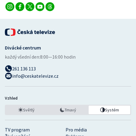
Stolní tenis
Triatlon
Veslování
Divácké centrum
Vodní slalom
každý všední den:
8:00—16:00 hodin
Volejbal
261 136 113
info@ceskatelevize.cz
Ostatní
Vzhled
Světlý
Tmavý
Systém
TV program
Pro média