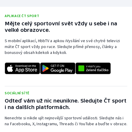
Olympijské hry
APLIKACE ČT SPORT
Parasport
Mějte celý sportovní svět vždy u sebe i na
velké obrazovce.
Plavání
S mobilní aplikací, HbbTV a apkou iVysílání ve své chytré televizi
máte ČT sport vždy po ruce. Sledujte přímé přenosy, články a
Plážový volejbal
bonusový obsah kdekoli a kdykoli.
Ragby
Rychlobruslení
Rychlostní kanoistika
SOCIÁLNÍ SÍTĚ
Odteď vám už nic neunikne. Sledujte ČT sport
i na dalších platformách.
Short track
Nenechte si nikde ujít nejnovější sportovní události. Sledujte nás i
Sportovní střelba
na Facebooku, X, Instagramu, Threads či YouTube a buďte v obraze.