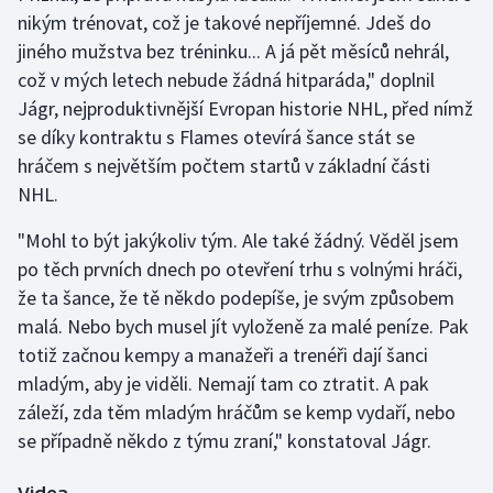
nikým trénovat, což je takové nepříjemné. Jdeš do
Olympijské hry
jiného mužstva bez tréninku... A já pět měsíců nehrál,
což v mých letech nebude žádná hitparáda," doplnil
Parasport
Jágr, nejproduktivnější Evropan historie NHL, před nímž
se díky kontraktu s Flames otevírá šance stát se
Plavání
hráčem s největším počtem startů v základní části
Plážový volejbal
NHL.
"Mohl to být jakýkoliv tým. Ale také žádný. Věděl jsem
Ragby
po těch prvních dnech po otevření trhu s volnými hráči,
že ta šance, že tě někdo podepíše, je svým způsobem
Rychlobruslení
malá. Nebo bych musel jít vyloženě za malé peníze. Pak
Rychlostní kanoistika
totiž začnou kempy a manažeři a trenéři dají šanci
mladým, aby je viděli. Nemají tam co ztratit. A pak
Short track
záleží, zda těm mladým hráčům se kemp vydaří, nebo
se případně někdo z týmu zraní," konstatoval Jágr.
Sportovní střelba