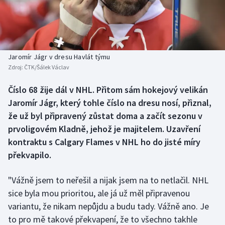
Baseball a softbal
Soutěže
Basketbal
Historické návraty
Biatlon
Aplikace ČT sport
Jaromír Jágr v dresu Havlát týmu
Zdroj:
ČTK/Šálek Václav
Boby a skeleton
AZ kvíz
Číslo 68 žije dál v NHL. Přitom sám hokejový velikán
Jaromír Jágr, který tohle číslo na dresu nosí, přiznal,
Box
že už byl připravený zůstat doma a začít sezonu v
Curling
prvoligovém Kladně, jehož je majitelem. Uzavření
kontraktu s Calgary Flames v NHL ho do jisté míry
Dostihy
překvapilo.
Florbal
"Vážně jsem to neřešil a nijak jsem na to netlačil. NHL
sice byla mou prioritou, ale já už měl připravenou
Futsal
variantu, že nikam nepůjdu a budu tady. Vážně ano. Je
to pro mě takové překvapení, že to všechno takhle
Golf