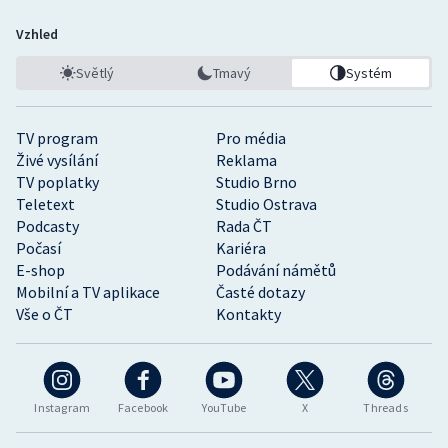
Vzhled
Světlý
Tmavý
Systém
TV program
Pro média
Živé vysílání
Reklama
TV poplatky
Studio Brno
Teletext
Studio Ostrava
Podcasty
Rada ČT
Počasí
Kariéra
E-shop
Podávání námětů
Mobilní a TV aplikace
Časté dotazy
Vše o ČT
Kontakty
Instagram
Facebook
YouTube
X
Threads