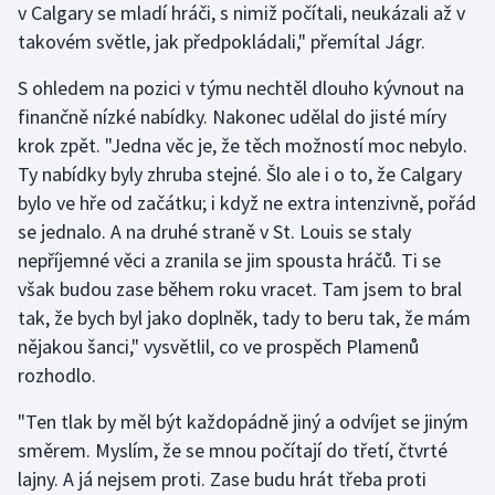
v Calgary se mladí hráči, s nimiž počítali, neukázali až v
takovém světle, jak předpokládali," přemítal Jágr.
S ohledem na pozici v týmu nechtěl dlouho kývnout na
finančně nízké nabídky. Nakonec udělal do jisté míry
krok zpět. "Jedna věc je, že těch možností moc nebylo.
Ty nabídky byly zhruba stejné. Šlo ale i o to, že Calgary
bylo ve hře od začátku; i když ne extra intenzivně, pořád
se jednalo. A na druhé straně v St. Louis se staly
nepříjemné věci a zranila se jim spousta hráčů. Ti se
však budou zase během roku vracet. Tam jsem to bral
tak, že bych byl jako doplněk, tady to beru tak, že mám
nějakou šanci," vysvětlil, co ve prospěch Plamenů
rozhodlo.
"Ten tlak by měl být každopádně jiný a odvíjet se jiným
směrem. Myslím, že se mnou počítají do třetí, čtvrté
lajny. A já nejsem proti. Zase budu hrát třeba proti