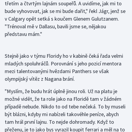
třetím a čtvrtým lajnám soupeřů. A uvidíme, jak mi to
bude vyhovovat, jak se mi bude dařit," řekl Jágr, jenž se
v Calgary opět setká s koučem Glenem Gulutzanem.
"Trénoval mě v Dallasu, bavili jsme se, nějakou
představu mám."
Stejně jako v týmu Floridy ho v kabině čeká řada velmi
mladých spoluhráčů. Porovnání s jeho pozicí mentora
mezi talentovanými hvězdami Panthers se však
olympijský vítěz z Nagana brání.
"Myslím, že budu hrát úplně jinou roli. Už na platu je
možné vidět, že ta role jako na Floridě tam v žádném
případě nebude. Nikdo to od tebe nečeká. To by museli
být blázni, kdyby mi nabízeli takovéhle peníze, abych
tam hrál první lajnu. To nejde dohromady. Když to
přeženu, je to jako bys vyrazil koupit ferrari a měl na to