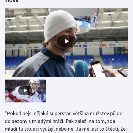
Videa
Stolní tenis
Triatlon
Veslování
Vodní slalom
Volejbal
Ostatní
"Pokud nejsi nějaká superstar, většina mužstev půjde
do sezony s mladými hráči. Pak záleží na tom, zda
mladí tu situaci využijí, nebo ne. Já měl asi to štěstí, že