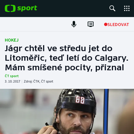
POPULÁRNÍ
SLEDOVAT
Fotbal
HOKEJ
Jágr chtěl ve středu jet do
Hokej
Litoměřic, teď letí do Calgary.
Mám smíšené pocity, přiznal
Tenis
ČT sport
Atletika
3. 10. 2017
|
Zdroj:
ČTK
,
ČT sport
Cyklistika
DALŠÍ SPORTY
Americký fotbal
NEPŘEHLÉDNĚTE