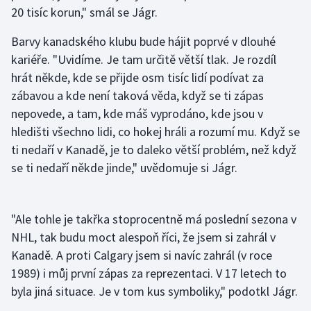
20 tisíc korun," smál se Jágr.
Barvy kanadského klubu bude hájit poprvé v dlouhé
kariéře. "Uvidíme. Je tam určitě větší tlak. Je rozdíl
hrát někde, kde se přijde osm tisíc lidí podívat za
zábavou a kde není taková věda, když se ti zápas
nepovede, a tam, kde máš vyprodáno, kde jsou v
hledišti všechno lidi, co hokej hráli a rozumí mu. Když se
ti nedaří v Kanadě, je to daleko větší problém, než když
se ti nedaří někde jinde," uvědomuje si Jágr.
"Ale tohle je takřka stoprocentně má poslední sezona v
NHL, tak budu moct alespoň říci, že jsem si zahrál v
Kanadě. A proti Calgary jsem si navíc zahrál (v roce
1989) i můj první zápas za reprezentaci. V 17 letech to
byla jiná situace. Je v tom kus symboliky," podotkl Jágr.