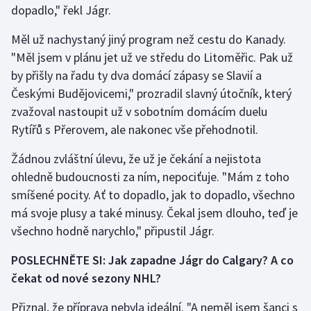
dopadlo," řekl Jágr.
Gymnastika
Měl už nachystaný jiný program než cestu do Kanady.
"Měl jsem v plánu jet už ve středu do Litoměřic. Pak už
Házená
by přišly na řadu ty dva domácí zápasy se Slavií a
Českými Budějovicemi," prozradil slavný útočník, který
Jezdectví
zvažoval nastoupit už v sobotním domácím duelu
Rytířů s Přerovem, ale nakonec vše přehodnotil.
Judo
Žádnou zvláštní úlevu, že už je čekání a nejistota
Krasobruslení
ohledně budoucnosti za ním, nepociťuje. "Mám z toho
smíšené pocity. Ať to dopadlo, jak to dopadlo, všechno
Lezení
má svoje plusy a také minusy. Čekal jsem dlouho, teď je
všechno hodně narychlo," připustil Jágr.
Lyže a snowboard
POSLECHNĚTE SI: Jak zapadne Jágr do Calgary? A co
Moderní pětiboj
čekat od nové sezony NHL?
Motorsport
Přiznal, že příprava nebyla ideální. "A neměl jsem šanci s