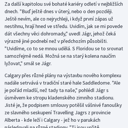
Za další kapitolou své bohaté kariéry odletí v nejbližších
dnech. "Buď ještě dnes v úterý, nebo o den později.
Ještě nevím, ale co nejrychleji, i když první zápas už
nestihnu, hrají hned ve středu. Uvidím, jak se mi povede
dát všechny věci dohromady," uvedl Jágr, jehož čeká
výrazně jiné podnebí než v předchozím působišti.
"Uvidíme, co to se mnou udělá. S Floridou se to srovnat
samozřejmě nedá. Možná se na starý kolena naučím
lyžovat," smál se Jágr.
Calgary přes různé plány na výstavbu nového komplexu
nadále setrvává v tradiční staré hale Saddledome. "Ale
je pořád mladší, než tady ta naše," pohlédl Jágr s
úsměvem ke stropu kladenského zimního stadionu.
Jisté je, že podpisem smlouvy potěšil vášnivé fanoušky
ze slavného seskupení Travelling Jagrs z provincie
Alberta - kde leží i Calgary - jež ho v parukách
následovali na různé stadiony. "Ti jsou určitě