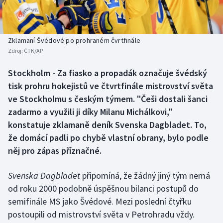
Baseball a softbal
Soutěže
Basketbal
Historické návraty
Zklamaní Švédové po prohraném čvrtfinále
Zdroj:
ČTK/AP
Biatlon
Aplikace ČT sport
Stockholm - Za fiasko a propadák označuje švédský
Boby a skeleton
AZ kvíz
tisk prohru hokejistů ve čtvrtfinále mistrovství světa
ve Stockholmu s českým týmem. "Češi dostali šanci
Box
zadarmo a využili ji díky Milanu Michálkovi,"
konstatuje zklamaně deník Svenska Dagbladet. To,
Curling
že domácí padli po chybě vlastní obrany, bylo podle
něj pro zápas příznačné.
Dostihy
Florbal
Svenska Dagbladet
připomíná, že žádný jiný tým nemá
od roku 2000 podobně úspěšnou bilanci postupů do
Futsal
semifinále MS jako Švédové. Mezi poslední čtyřku
postoupili od mistrovství světa v Petrohradu vždy.
Golf