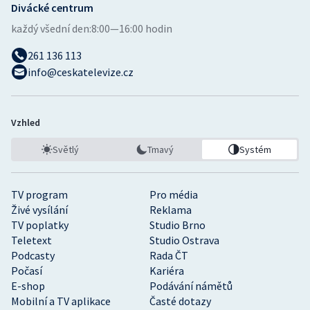
Divácké centrum
každý všední den:
8:00—16:00 hodin
261 136 113
info@ceskatelevize.cz
Vzhled
Světlý
Tmavý
Systém
TV program
Pro média
Živé vysílání
Reklama
TV poplatky
Studio Brno
Teletext
Studio Ostrava
Podcasty
Rada ČT
Počasí
Kariéra
E-shop
Podávání námětů
Mobilní a TV aplikace
Časté dotazy