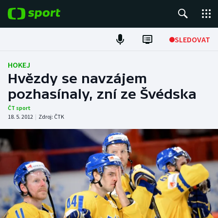
POPULÁRNÍ
SLEDOVAT
Fotbal
HOKEJ
Hvězdy se navzájem
Hokej
pozhasínaly, zní ze Švédska
Tenis
ČT sport
18. 5. 2012
|
Zdroj:
ČTK
Atletika
Cyklistika
DALŠÍ SPORTY
Americký fotbal
NEPŘEHLÉDNĚTE