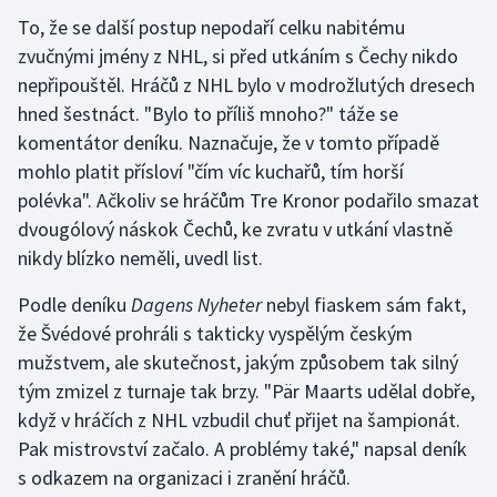
To, že se další postup nepodaří celku nabitému
Gymnastika
zvučnými jmény z NHL, si před utkáním s Čechy nikdo
nepřipouštěl. Hráčů z NHL bylo v modrožlutých dresech
Házená
hned šestnáct. "Bylo to příliš mnoho?" táže se
komentátor deníku. Naznačuje, že v tomto případě
Jezdectví
mohlo platit přísloví "čím víc kuchařů, tím horší
polévka". Ačkoliv se hráčům Tre Kronor podařilo smazat
Judo
dvougólový náskok Čechů, ke zvratu v utkání vlastně
nikdy blízko neměli, uvedl list.
Krasobruslení
Podle deníku
Dagens Nyheter
nebyl fiaskem sám fakt,
Lezení
že Švédové prohráli s takticky vyspělým českým
mužstvem, ale skutečnost, jakým způsobem tak silný
Lyže a snowboard
tým zmizel z turnaje tak brzy. "Pär Maarts udělal dobře,
když v hráčích z NHL vzbudil chuť přijet na šampionát.
Moderní pětiboj
Pak mistrovství začalo. A problémy také," napsal deník
s odkazem na organizaci i zranění hráčů.
Motorsport