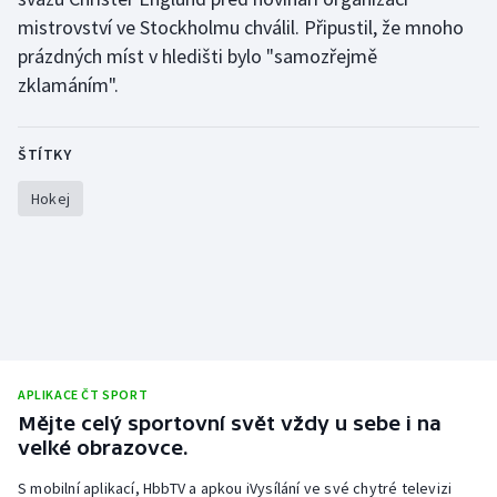
Stolní tenis
mistrovství ve Stockholmu chválil. Připustil, že mnoho
prázdných míst v hledišti bylo "samozřejmě
Triatlon
zklamáním".
Veslování
ŠTÍTKY
Vodní slalom
Hokej
Volejbal
Ostatní
APLIKACE ČT SPORT
Mějte celý sportovní svět vždy u sebe i na
velké obrazovce.
S mobilní aplikací, HbbTV a apkou iVysílání ve své chytré televizi