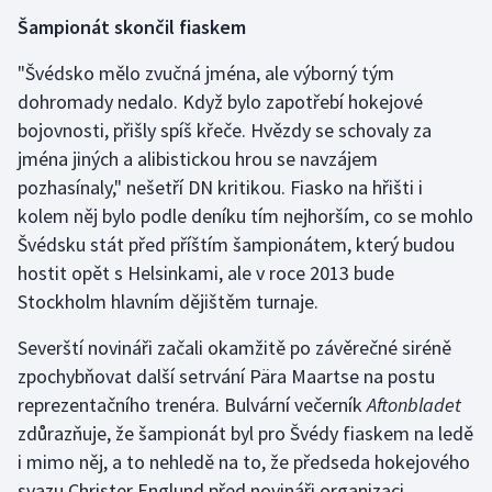
Šampionát skončil fiaskem
Olympijské hry
"Švédsko mělo zvučná jména, ale výborný tým
Parasport
dohromady nedalo. Když bylo zapotřebí hokejové
bojovnosti, přišly spíš křeče. Hvězdy se schovaly za
Plavání
jména jiných a alibistickou hrou se navzájem
pozhasínaly," nešetří DN kritikou. Fiasko na hřišti i
Plážový volejbal
kolem něj bylo podle deníku tím nejhorším, co se mohlo
Švédsku stát před příštím šampionátem, který budou
Ragby
hostit opět s Helsinkami, ale v roce 2013 bude
Rychlobruslení
Stockholm hlavním dějištěm turnaje.
Severští novináři začali okamžitě po závěrečné siréně
Rychlostní kanoistika
zpochybňovat další setrvání Pära Maartse na postu
Short track
reprezentačního trenéra. Bulvární večerník
Aftonbladet
zdůrazňuje, že šampionát byl pro Švédy fiaskem na ledě
Sportovní střelba
i mimo něj, a to nehledě na to, že předseda hokejového
svazu Christer Englund před novináři organizaci