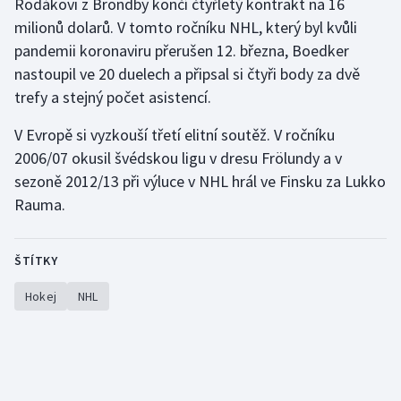
Rodákovi z Bröndby končí čtyřletý kontrakt na 16
milionů dolarů. V tomto ročníku NHL, který byl kvůli
Gymnastika
pandemii koronaviru přerušen 12. března, Boedker
nastoupil ve 20 duelech a připsal si čtyři body za dvě
Házená
trefy a stejný počet asistencí.
Jezdectví
V Evropě si vyzkouší třetí elitní soutěž. V ročníku
2006/07 okusil švédskou ligu v dresu Frölundy a v
Judo
sezoně 2012/13 při výluce v NHL hrál ve Finsku za Lukko
Rauma.
Krasobruslení
Lezení
ŠTÍTKY
Hokej
NHL
Lyže a snowboard
Moderní pětiboj
Motorsport