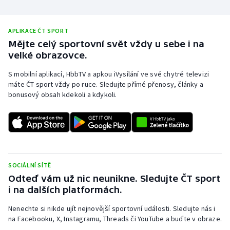
Olympijské hry
APLIKACE ČT SPORT
Parasport
Mějte celý sportovní svět vždy u sebe i na
velké obrazovce.
Plavání
S mobilní aplikací, HbbTV a apkou iVysílání ve své chytré televizi
máte ČT sport vždy po ruce. Sledujte přímé přenosy, články a
Plážový volejbal
bonusový obsah kdekoli a kdykoli.
Ragby
Rychlobruslení
Rychlostní kanoistika
SOCIÁLNÍ SÍTĚ
Odteď vám už nic neunikne. Sledujte ČT sport
Short track
i na dalších platformách.
Nenechte si nikde ujít nejnovější sportovní události. Sledujte nás i
Sportovní střelba
na Facebooku, X, Instagramu, Threads či YouTube a buďte v obraze.