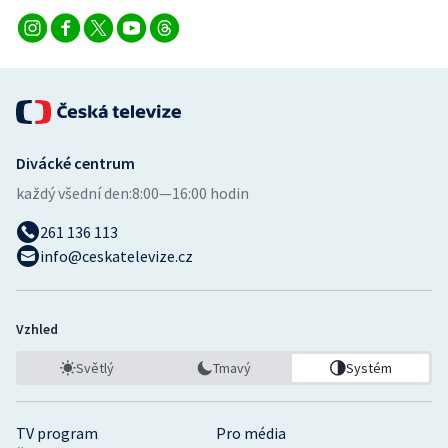
Stolní tenis
Triatlon
Veslování
Vodní slalom
Divácké centrum
každý všední den:
8:00—16:00 hodin
Volejbal
261 136 113
Ostatní
info@ceskatelevize.cz
Vzhled
Světlý
Tmavý
Systém
TV program
Pro média