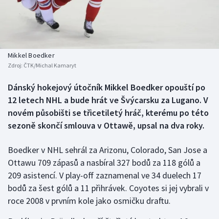
Baseball a softbal
Soutěže
Basketbal
Historické návraty
Biatlon
Aplikace ČT sport
Mikkel Boedker
Zdroj:
ČTK/Michal Kamaryt
Boby a skeleton
AZ kvíz
Dánský hokejový útočník Mikkel Boedker opouští po
12 letech NHL a bude hrát ve Švýcarsku za Lugano. V
Box
novém působišti se třicetiletý hráč, kterému po této
Curling
sezoně skončí smlouva v Ottawě, upsal na dva roky.
Dostihy
Boedker v NHL sehrál za Arizonu, Colorado, San Jose a
Ottawu 709 zápasů a nasbíral 327 bodů za 118 gólů a
Florbal
209 asistencí. V play-off zaznamenal ve 34 duelech 17
bodů za šest gólů a 11 přihrávek. Coyotes si jej vybrali v
Futsal
roce 2008 v prvním kole jako osmičku draftu.
Golf