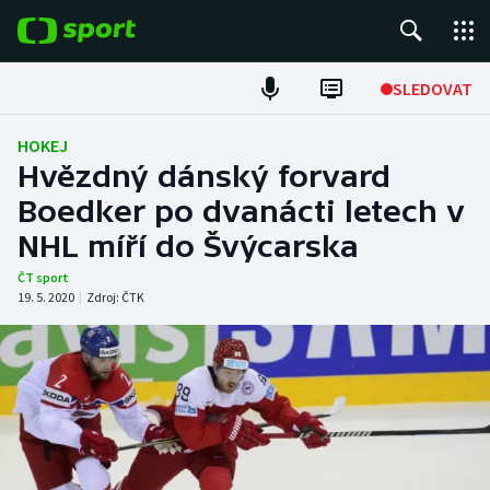
POPULÁRNÍ
SLEDOVAT
Fotbal
HOKEJ
Hvězdný dánský forvard
Hokej
Boedker po dvanácti letech v
NHL míří do Švýcarska
Tenis
ČT sport
Atletika
19. 5. 2020
|
Zdroj:
ČTK
Cyklistika
DALŠÍ SPORTY
Americký fotbal
NEPŘEHLÉDNĚTE