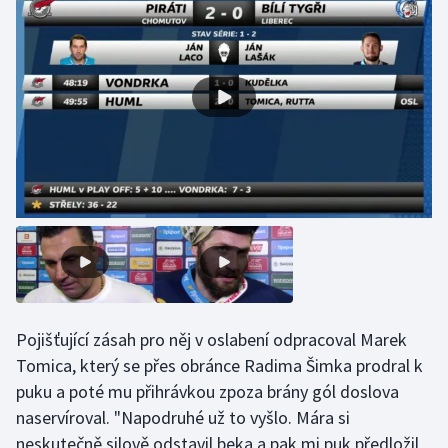
Olympijské hry
Parasport
Plavání
Plážový volejbal
Ragby
Rychlobruslení
Rychlostní kanoistika
Pojišťující zásah pro něj v oslabení odpracoval Marek
Tomica, který se přes obránce Radima Šimka prodral k
Short track
puku a poté mu přihrávkou zpoza brány gól doslova
Sportovní střelba
naservíroval. "Napodruhé už to vyšlo. Mára si
neskutečně silově odstavil beka a pak mi puk předložil