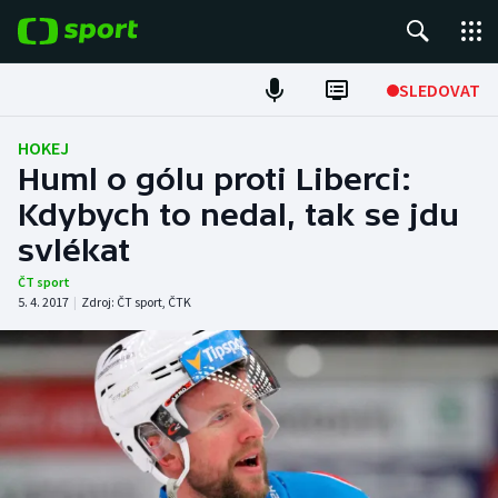
POPULÁRNÍ
SLEDOVAT
Fotbal
HOKEJ
Huml o gólu proti Liberci:
Hokej
Kdybych to nedal, tak se jdu
svlékat
Tenis
ČT sport
Atletika
5. 4. 2017
|
Zdroj:
ČT sport
,
ČTK
Cyklistika
DALŠÍ SPORTY
Americký fotbal
NEPŘEHLÉDNĚTE