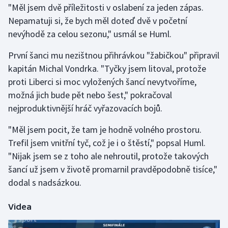
"Měl jsem dvě příležitosti v oslabení za jeden zápas.
Nepamatuji si, že bych měl doteď dvě v početní
Gymnastika
nevýhodě za celou sezonu," usmál se Huml.
Házená
První šanci mu nezištnou přihrávkou "žabičkou" připravil
kapitán Michal Vondrka. "Tyčky jsem litoval, protože
Jezdectví
proti Liberci si moc vyložených šancí nevytvoříme,
možná jich bude pět nebo šest," pokračoval
Judo
nejproduktivnější hráč vyřazovacích bojů.
Krasobruslení
"Měl jsem pocit, že tam je hodně volného prostoru.
Trefil jsem vnitřní tyč, což je i o štěstí," popsal Huml.
Lezení
"Nijak jsem se z toho ale nehroutil, protože takových
šancí už jsem v životě promarnil pravděpodobně tisíce,"
Lyže a snowboard
dodal s nadsázkou.
Moderní pětiboj
Videa
Motorsport