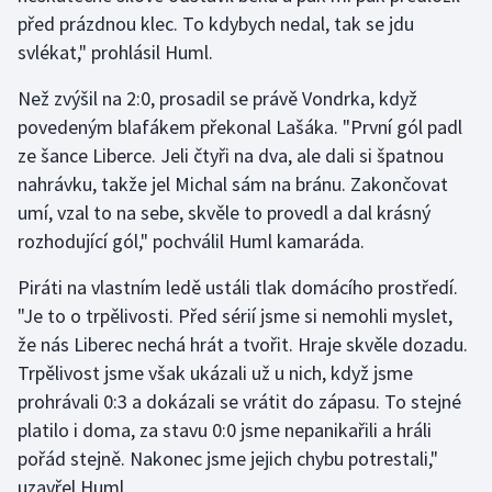
Stolní tenis
před prázdnou klec. To kdybych nedal, tak se jdu
svlékat," prohlásil Huml.
Triatlon
Než zvýšil na 2:0, prosadil se právě Vondrka, když
Veslování
povedeným blafákem překonal Lašáka. "První gól padl
ze šance Liberce. Jeli čtyři na dva, ale dali si špatnou
Vodní slalom
nahrávku, takže jel Michal sám na bránu. Zakončovat
umí, vzal to na sebe, skvěle to provedl a dal krásný
Volejbal
rozhodující gól," pochválil Huml kamaráda.
Ostatní
Piráti na vlastním ledě ustáli tlak domácího prostředí.
"Je to o trpělivosti. Před sérií jsme si nemohli myslet,
že nás Liberec nechá hrát a tvořit. Hraje skvěle dozadu.
Trpělivost jsme však ukázali už u nich, když jsme
prohrávali 0:3 a dokázali se vrátit do zápasu. To stejné
platilo i doma, za stavu 0:0 jsme nepanikařili a hráli
pořád stejně. Nakonec jsme jejich chybu potrestali,"
uzavřel Huml.