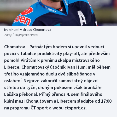
Baseball a softbal
Soutěže
Basketbal
Historické návraty
Biatlon
Aplikace ČT sport
Ivan Huml v dresu Chomutova
Zdroj:
ČTK/Paprskář Pavel
Boby a skeleton
AZ kvíz
Chomutov – Patnáctým bodem si upevnil vedoucí
pozici v tabulce produktivity play-off, ale především
Box
pomohl Pirátům k prvnímu skalpu mistrovského
Curling
Liberce. Chomutovský útočník Ivan Huml měl během
třetího vzájemného duelu dvě slibné šance v
Dostihy
oslabení. Nejprve zakončil samostatný nájezd
střelou do tyče, druhým pokusem však brankáře
Florbal
Lašáka překonal. Přímý přenos 4. semifinálového
klání mezi Chomutovem a Libercem sledujte od 17:00
Futsal
na programu ČT sport a webu ctsport.cz.
Golf