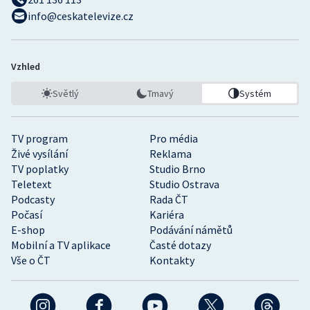
info@ceskatelevize.cz
Vzhled
Světlý
Tmavý
Systém
TV program
Pro média
Živé vysílání
Reklama
TV poplatky
Studio Brno
Teletext
Studio Ostrava
Podcasty
Rada ČT
Počasí
Kariéra
E-shop
Podávání námětů
Mobilní a TV aplikace
Časté dotazy
Vše o ČT
Kontakty