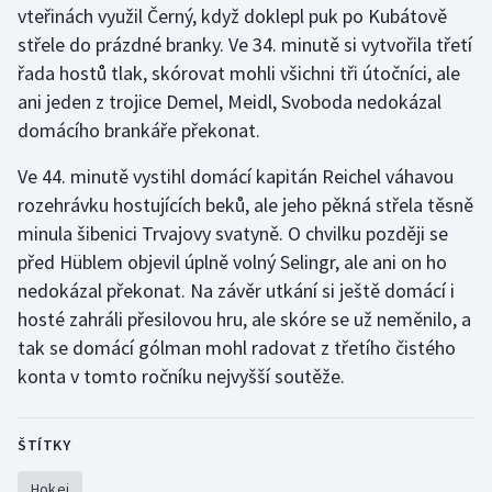
vteřinách využil Černý, když doklepl puk po Kubátově
Olympijské hry
střele do prázdné branky. Ve 34. minutě si vytvořila třetí
řada hostů tlak, skórovat mohli všichni tři útočníci, ale
Parasport
ani jeden z trojice Demel, Meidl, Svoboda nedokázal
domácího brankáře překonat.
Plavání
Ve 44. minutě vystihl domácí kapitán Reichel váhavou
Plážový volejbal
rozehrávku hostujících beků, ale jeho pěkná střela těsně
minula šibenici Trvajovy svatyně. O chvilku později se
Ragby
před Hüblem objevil úplně volný Selingr, ale ani on ho
nedokázal překonat. Na závěr utkání si ještě domácí i
Rychlobruslení
hosté zahráli přesilovou hru, ale skóre se už neměnilo, a
tak se domácí gólman mohl radovat z třetího čistého
Rychlostní kanoistika
konta v tomto ročníku nejvyšší soutěže.
Short track
ŠTÍTKY
Sportovní střelba
Hokej