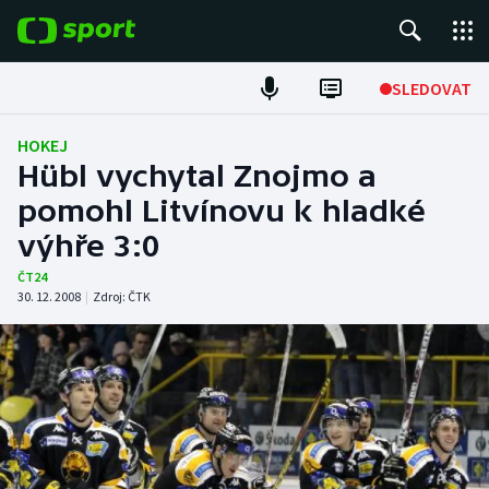
POPULÁRNÍ
SLEDOVAT
Fotbal
HOKEJ
Hübl vychytal Znojmo a
Hokej
pomohl Litvínovu k hladké
výhře 3:0
Tenis
ČT24
Atletika
30. 12. 2008
|
Zdroj:
ČTK
Cyklistika
DALŠÍ SPORTY
Americký fotbal
NEPŘEHLÉDNĚTE