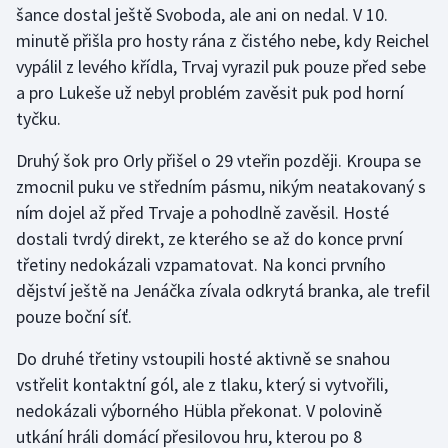
šance dostal ještě Svoboda, ale ani on nedal. V 10.
minutě přišla pro hosty rána z čistého nebe, kdy Reichel
Gymnastika
vypálil z levého křídla, Trvaj vyrazil puk pouze před sebe
a pro Lukeše už nebyl problém zavěsit puk pod horní
Házená
tyčku.
Jezdectví
Druhý šok pro Orly přišel o 29 vteřin později. Kroupa se
zmocnil puku ve středním pásmu, nikým neatakovaný s
Judo
ním dojel až před Trvaje a pohodlně zavěsil. Hosté
dostali tvrdý direkt, ze kterého se až do konce první
Krasobruslení
třetiny nedokázali vzpamatovat. Na konci prvního
Lezení
dějství ještě na Jenáčka zívala odkrytá branka, ale trefil
pouze boční síť.
Lyže a snowboard
Do druhé třetiny vstoupili hosté aktivně se snahou
Moderní pětiboj
vstřelit kontaktní gól, ale z tlaku, který si vytvořili,
nedokázali výborného Hübla překonat. V polovině
Motorsport
utkání hráli domácí přesilovou hru, kterou po 8