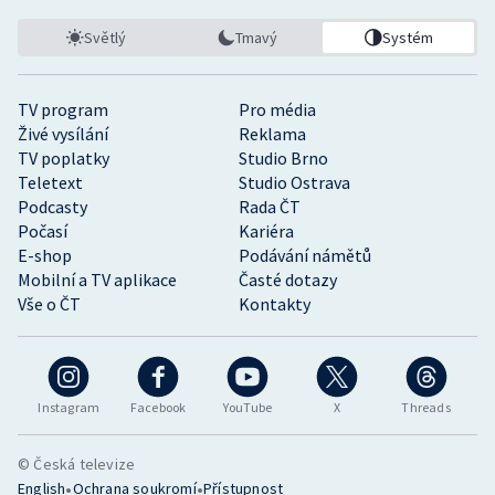
Světlý
Tmavý
Systém
TV program
Pro média
Živé vysílání
Reklama
TV poplatky
Studio Brno
Teletext
Studio Ostrava
Podcasty
Rada ČT
Počasí
Kariéra
E-shop
Podávání námětů
Mobilní a TV aplikace
Časté dotazy
Vše o ČT
Kontakty
Instagram
Facebook
YouTube
X
Threads
© Česká televize
•
•
English
Ochrana soukromí
Přístupnost