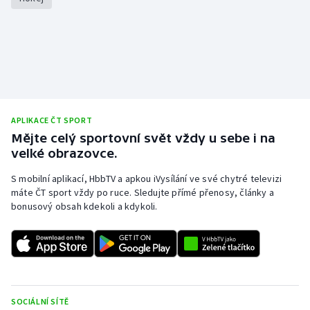
Stolní tenis
Triatlon
Veslování
Vodní slalom
APLIKACE ČT SPORT
Mějte celý sportovní svět vždy u sebe i na
Volejbal
velké obrazovce.
Ostatní
S mobilní aplikací, HbbTV a apkou iVysílání ve své chytré televizi
máte ČT sport vždy po ruce. Sledujte přímé přenosy, články a
bonusový obsah kdekoli a kdykoli.
SOCIÁLNÍ SÍTĚ