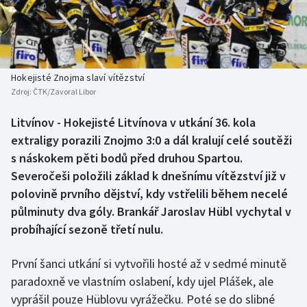
Baseball a softbal
Soutěže
Basketbal
Historické návraty
Biatlon
Aplikace ČT sport
Hokejisté Znojma slaví vítězství
Zdroj:
ČTK/Zavoral Libor
Boby a skeleton
AZ kvíz
Litvínov - Hokejisté Litvínova v utkání 36. kola
extraligy porazili Znojmo 3:0 a dál kralují celé soutěži
Box
s náskokem pěti bodů před druhou Spartou.
Curling
Severočeši položili základ k dnešnímu vítězství již v
polovině prvního dějství, kdy vstřelili během necelé
Dostihy
půlminuty dva góly. Brankář Jaroslav Hübl vychytal v
probíhající sezoně třetí nulu.
Florbal
První šanci utkání si vytvořili hosté až v sedmé minutě
Futsal
paradoxně ve vlastním oslabení, kdy ujel Plášek, ale
vyprášil pouze Hüblovu vyrážečku. Poté se do slibné
Golf