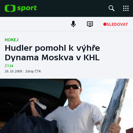
POPULÁRNÍ
SLEDOVAT
Fotbal
HOKEJ
Hudler pomohl k výhře
Hokej
Dynama Moskva v KHL
Tenis
ČT24
26. 10. 2009
|
Zdroj:
ČTK
Atletika
Cyklistika
DALŠÍ SPORTY
Americký fotbal
NEPŘEHLÉDNĚTE