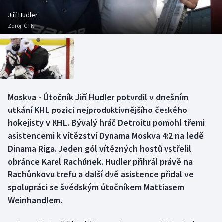
Baseball a softbal
Soutěže
Jiří Hudler
Zdroj:
ČTK
Basketbal
Historické návraty
Biatlon
Aplikace ČT sport
Boby a skeleton
AZ kvíz
Moskva - Útočník Jiří Hudler potvrdil v dnešním
Box
utkání KHL pozici nejproduktivnějšího českého
hokejisty v KHL. Bývalý hráč Detroitu pomohl třemi
Curling
asistencemi k vítězství Dynama Moskva 4:2 na ledě
Dinama Riga. Jeden gól vítězných hostů vstřelil
Dostihy
obránce Karel Rachůnek. Hudler přihrál právě na
Florbal
Rachůnkovu trefu a další dvě asistence přidal ve
spolupráci se švédským útočníkem Mattiasem
Futsal
Weinhandlem.
Golf