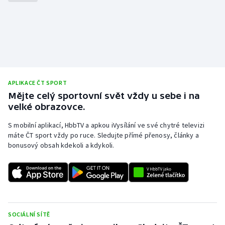
Olympijské hry
Parasport
Plavání
APLIKACE ČT SPORT
Plážový volejbal
Mějte celý sportovní svět vždy u sebe i na
velké obrazovce.
Ragby
S mobilní aplikací, HbbTV a apkou iVysílání ve své chytré televizi
Rychlobruslení
máte ČT sport vždy po ruce. Sledujte přímé přenosy, články a
bonusový obsah kdekoli a kdykoli.
Rychlostní kanoistika
Short track
Sportovní střelba
SOCIÁLNÍ SÍTĚ