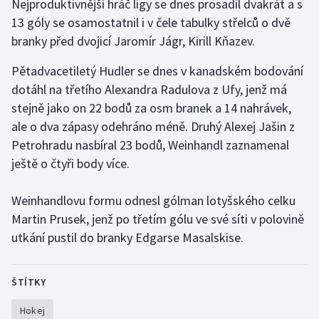
Nejproduktivnější hráč ligy se dnes prosadil dvakrát a s
13 góly se osamostatnil i v čele tabulky střelců o dvě
Gymnastika
branky před dvojicí Jaromír Jágr, Kirill Kňazev.
Házená
Pětadvacetiletý Hudler se dnes v kanadském bodování
dotáhl na třetího Alexandra Radulova z Ufy, jenž má
Jezdectví
stejně jako on 22 bodů za osm branek a 14 nahrávek,
ale o dva zápasy odehráno méně. Druhý Alexej Jašin z
Judo
Petrohradu nasbíral 23 bodů, Weinhandl zaznamenal
ještě o čtyři body více.
Krasobruslení
Weinhandlovu formu odnesl gólman lotyšského celku
Lezení
Martin Prusek, jenž po třetím gólu ve své síti v polovině
utkání pustil do branky Edgarse Masalskise.
Lyže a snowboard
Moderní pětiboj
ŠTÍTKY
Motorsport
Hokej