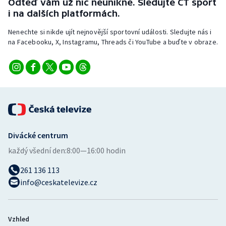
Odteď vám už nic neunikne. Sledujte ČT sport
Stolní tenis
i na dalších platformách.
Triatlon
Nenechte si nikde ujít nejnovější sportovní události. Sledujte nás i
na Facebooku, X, Instagramu, Threads či YouTube a buďte v obraze.
Veslování
Vodní slalom
Volejbal
Ostatní
Divácké centrum
každý všední den:
8:00—16:00 hodin
261 136 113
info@ceskatelevize.cz
Vzhled