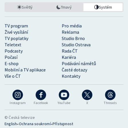
Světlý
Tmavý
Systém
TV program
Pro média
Živé vysílání
Reklama
TV poplatky
Studio Brno
Teletext
Studio Ostrava
Podcasty
Rada ČT
Počasí
Kariéra
E-shop
Podávání námětů
Mobilní a TV aplikace
Časté dotazy
Vše o ČT
Kontakty
Instagram
Facebook
YouTube
X
Threads
© Česká televize
•
•
English
Ochrana soukromí
Přístupnost