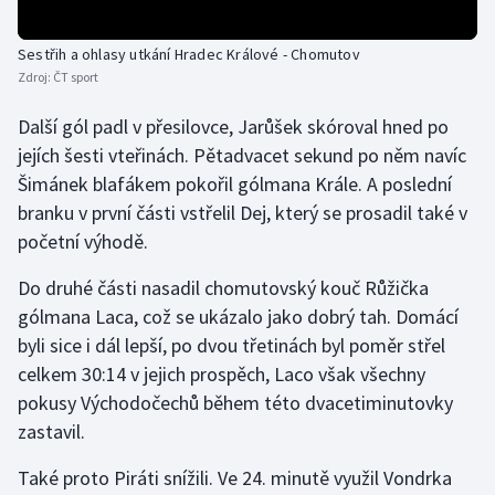
Olympijské hry
Sestřih a ohlasy utkání Hradec Králové - Chomutov
Zdroj:
ČT sport
Parasport
Další gól padl v přesilovce, Jarůšek skóroval hned po
Plavání
jejích šesti vteřinách. Pětadvacet sekund po něm navíc
Šimánek blafákem pokořil gólmana Krále. A poslední
Plážový volejbal
branku v první části vstřelil Dej, který se prosadil také v
početní výhodě.
Ragby
Do druhé části nasadil chomutovský kouč Růžička
Rychlobruslení
gólmana Laca, což se ukázalo jako dobrý tah. Domácí
byli sice i dál lepší, po dvou třetinách byl poměr střel
Rychlostní kanoistika
celkem 30:14 v jejich prospěch, Laco však všechny
pokusy Východočechů během této dvacetiminutovky
Short track
zastavil.
Sportovní střelba
Také proto Piráti snížili. Ve 24. minutě využil Vondrka