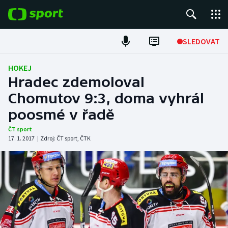
POPULÁRNÍ
SLEDOVAT
Fotbal
HOKEJ
Hradec zdemoloval
Hokej
Chomutov 9:3, doma vyhrál
poosmé v řadě
Tenis
ČT sport
Atletika
17. 1. 2017
|
Zdroj:
ČT sport
,
ČTK
Cyklistika
DALŠÍ SPORTY
Americký fotbal
NEPŘEHLÉDNĚTE