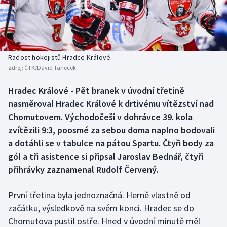
Baseball a softbal
Soutěže
Basketbal
Historické návraty
Biatlon
Aplikace ČT sport
Radost hokejistů Hradce Králové
Zdroj:
ČTK/David Taneček
Boby a skeleton
AZ kvíz
Hradec Králové - Pět branek v úvodní třetině
nasměroval Hradec Králové k drtivému vítězství nad
Box
Chomutovem. Východočeši v dohrávce 39. kola
Curling
zvítězili 9:3, poosmé za sebou doma naplno bodovali
a dotáhli se v tabulce na pátou Spartu. Čtyři body za
Dostihy
gól a tři asistence si připsal Jaroslav Bednář, čtyři
přihrávky zaznamenal Rudolf Červený.
Florbal
První třetina byla jednoznačná. Herně vlastně od
Futsal
začátku, výsledkově na svém konci. Hradec se do
Chomutova pustil ostře. Hned v úvodní minutě měl
Golf