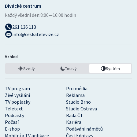
Divácké centrum
každý všední den:
8:00—16:00 hodin
261 136 113
info@ceskatelevize.cz
Vzhled
Světlý
Tmavý
Systém
TV program
Pro média
Živé vysílání
Reklama
TV poplatky
Studio Brno
Teletext
Studio Ostrava
Podcasty
Rada ČT
Počasí
Kariéra
E-shop
Podávání námětů
Mobilní a TV aplikace
Časté dotazy