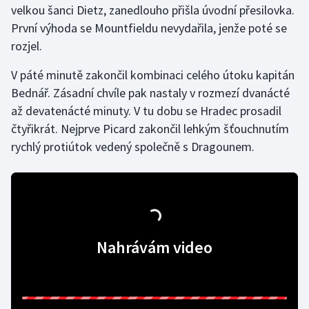
velkou šanci Dietz, zanedlouho přišla úvodní přesilovka.
První výhoda se Mountfieldu nevydařila, jenže poté se
Gymnastika
rozjel.
Házená
V páté minutě zakončil kombinaci celého útoku kapitán
Bednář. Zásadní chvíle pak nastaly v rozmezí dvanácté
Jezdectví
až devatenácté minuty. V tu dobu se Hradec prosadil
čtyřikrát. Nejprve Picard zakončil lehkým šťouchnutím
Judo
rychlý protiútok vedený společně s Dragounem.
Krasobruslení
Lezení
Lyže a snowboard
Nahrávám video
Moderní pětiboj
Motorsport