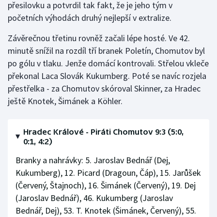
přesilovku a potvrdil tak fakt, že je jeho tým v
Stolní tenis
početních výhodách druhý nejlepší v extralize.
Triatlon
Závěrečnou třetinu rovněž začali lépe hosté. Ve 42.
minutě snížil na rozdíl tří branek Poletín, Chomutov byl
Veslování
po gólu v tlaku. Jenže domácí kontrovali. Střelou vkleče
překonal Laca Slovák Kukumberg. Poté se navíc rozjela
Vodní slalom
přestřelka - za Chomutov skóroval Skinner, za Hradec
Volejbal
ještě Knotek, Šimánek a Köhler.
Ostatní
Hradec Králové - Piráti Chomutov 9:3 (5:0,
0:1, 4:2)
Branky a nahrávky: 5. Jaroslav Bednář (Dej,
Kukumberg), 12. Picard (Dragoun, Čáp), 15. Jarůšek
(Červený, Štajnoch), 16. Šimánek (Červený), 19. Dej
(Jaroslav Bednář), 46. Kukumberg (Jaroslav
Bednář, Dej), 53. T. Knotek (Šimánek, Červený), 55.