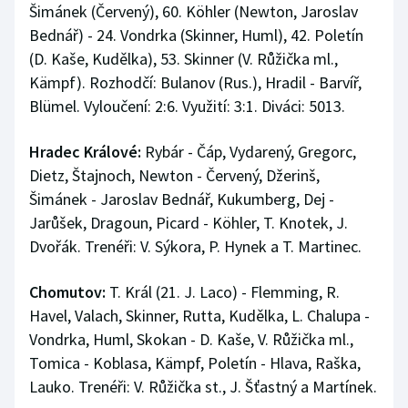
Šimánek (Červený), 60. Köhler (Newton, Jaroslav
Bednář) - 24. Vondrka (Skinner, Huml), 42. Poletín
(D. Kaše, Kudělka), 53. Skinner (V. Růžička ml.,
Kämpf). Rozhodčí: Bulanov (Rus.), Hradil - Barvíř,
Blümel. Vyloučení: 2:6. Využití: 3:1. Diváci: 5013.
Hradec Králové:
Rybár - Čáp, Vydarený, Gregorc,
Dietz, Štajnoch, Newton - Červený, Džerinš,
Šimánek - Jaroslav Bednář, Kukumberg, Dej -
Jarůšek, Dragoun, Picard - Köhler, T. Knotek, J.
Dvořák. Trenéři: V. Sýkora, P. Hynek a T. Martinec.
Chomutov:
T. Král (21. J. Laco) - Flemming, R.
Havel, Valach, Skinner, Rutta, Kudělka, L. Chalupa -
Vondrka, Huml, Skokan - D. Kaše, V. Růžička ml.,
Tomica - Koblasa, Kämpf, Poletín - Hlava, Raška,
Lauko. Trenéři: V. Růžička st., J. Šťastný a Martínek.