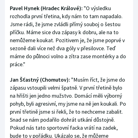
Pavel Hynek (Hradec Králové):
"O výsledku
rozhodla první třetina, kdy nám to tam napadalo.
Jsme rádi, že jsme zvládli přímý souboj o šestou
příčku. Máme sice dva zápasy k dobru, ale na to
nemůžeme koukat. Pozitivem je, že jsme poprvé v
sezoně dali více než dva góly v přesilovce. Teď
máme do půlnoci volno a zítra zase montérky a do
práce."
Jan Šťastný (Chomutov):
"Musím říct, že jsme do
zápasu vstoupili velmi špatně. V první třetině bylo
na hřišti jen jedno mužstvo. Domácí měli výborný
pohyb, byli agresivní, my jsme na ně jen koukali. Po
první třetině jsme si řekli, že to nechceme zabalit.
Snad se nám podařilo dohrát utkání důstojně.
Pokud nás tato sportovní facka vrátí na zadek,
bude to v pořádku. Ukázalo se, že můžeme