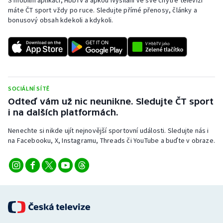
S mobilní aplikací, HbbTV a apkou iVysílání ve své chytré televizi
máte ČT sport vždy po ruce. Sledujte přímé přenosy, články a
bonusový obsah kdekoli a kdykoli.
SOCIÁLNÍ SÍTĚ
Odteď vám už nic neunikne. Sledujte ČT sport
i na dalších platformách.
Nenechte si nikde ujít nejnovější sportovní události. Sledujte nás i
na Facebooku, X, Instagramu, Threads či YouTube a buďte v obraze.