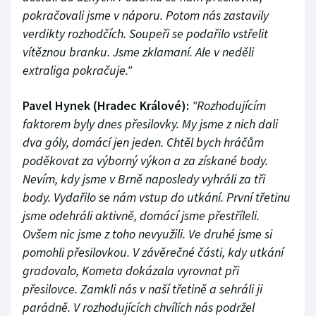
pokračovali jsme v náporu. Potom nás zastavily
verdikty rozhodčích. Soupeři se podařilo vstřelit
vítěznou branku. Jsme zklamaní. Ale v neděli
extraliga pokračuje."
Pavel Hynek (Hradec Králové):
"Rozhodujícím
faktorem byly dnes přesilovky. My jsme z nich dali
dva góly, domácí jen jeden. Chtěl bych hráčům
poděkovat za výborný výkon a za získané body.
Nevím, kdy jsme v Brně naposledy vyhráli za tři
body. Vydařilo se nám vstup do utkání. První třetinu
jsme odehráli aktivně, domácí jsme přestříleli.
Ovšem nic jsme z toho nevyužili. Ve druhé jsme si
pomohli přesilovkou. V závěrečné části, kdy utkání
gradovalo, Kometa dokázala vyrovnat při
přesilovce. Zamkli nás v naší třetině a sehráli ji
parádně. V rozhodujících chvílích nás podržel