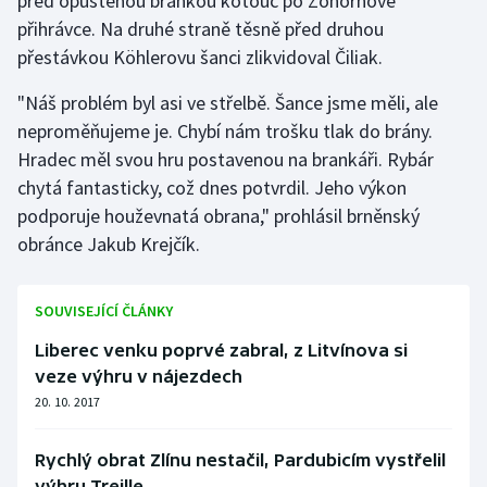
před opuštěnou brankou kotouč po Zohornově
Stolní tenis
přihrávce. Na druhé straně těsně před druhou
přestávkou Köhlerovu šanci zlikvidoval Čiliak.
Triatlon
"Náš problém byl asi ve střelbě. Šance jsme měli, ale
Veslování
neproměňujeme je. Chybí nám trošku tlak do brány.
Hradec měl svou hru postavenou na brankáři. Rybár
Vodní slalom
chytá fantasticky, což dnes potvrdil. Jeho výkon
podporuje houževnatá obrana," prohlásil brněnský
Volejbal
obránce Jakub Krejčík.
Ostatní
SOUVISEJÍCÍ ČLÁNKY
Liberec venku poprvé zabral, z Litvínova si
veze výhru v nájezdech
20. 10. 2017
Rychlý obrat Zlínu nestačil, Pardubicím vystřelil
výhru Treille