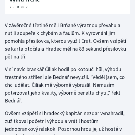
20. 10. 2017
V závěrečné třetině měli Brňané výraznou převahu a
nutili soupeře k chybám a faulům. K vyrovnání jim
pomohla přesilovka, kterou využil Erat. Ovšem vzápětí
se karta otočila a Hradec měl na 83 sekund přesilovku
pět na tři.
V ní navíc brankář Čiliak hodil po kotouči hůl, výhodu
trestného střílení ale Bednář nevyužil. "Věděl jsem, co
chci udělat. Čiliak mě výborně vybruslil. Nemusím
potvrzovat jeho kvality, výborně penaltu chytil," řekl
Bednář.
Ovšem vzápětí si hradecký kapitán nezdar vynahradil,
zužitkoval početní výhodu a vrátil hostům
jednobrankový náskok. Pozornou hrou jej už hosté v