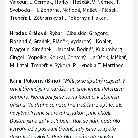
Vincour, L. Čermák, Horký - Haščák, V. Němec, T.
Svoboda - H. Zohorna, Nahodil, Mallet - Plášek.
Trenéři: L. Zábranský st., Pokorný a Haken.
Hradec Králové:
Rybár - Cibulskis, Gregorc,
Rosandič, Graňák, Pláněk, Vydarený - Köhler,
Dragoun, Šimánek - Jaroslav Bednář, Kukumberg,
Cingel - Vopelka, Koukal, Červený - Jarůšek, Miškář,
M. Látal. Trenéři: V. Sýkora, P. Hynek a T. Martinec.
Kamil Pokorný (Brno):
"Měli jsme špatný rozjezd. V
první třetině jsme naráželi na srovnanou defenzivu
soupeře. Neudrželi jsme se na kotouči v útočném
pásmu. Ve druhé se naše hra trošičku zlepšila, ale
nevytvořili jsme si převahu, jakou jsme chtěli.
Dostali jsme gól v oslabení. Tlak se nám podařilo
vytvořit až v poslední třetině, kdy jsme soupeře
dostali do úzkých. Podařila se nám přesilovka,