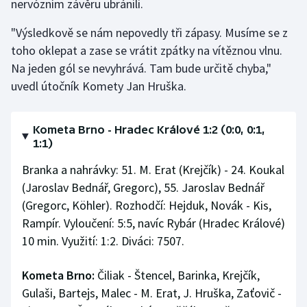
nervózním závěru ubránili.
"Výsledkově se nám nepovedly tři zápasy. Musíme se z
toho oklepat a zase se vrátit zpátky na vítěznou vlnu.
Na jeden gól se nevyhrává. Tam bude určitě chyba,"
uvedl útočník Komety Jan Hruška.
Kometa Brno - Hradec Králové 1:2 (0:0, 0:1,
1:1)
Branka a nahrávky: 51. M. Erat (Krejčík) - 24. Koukal
(Jaroslav Bednář, Gregorc), 55. Jaroslav Bednář
(Gregorc, Köhler). Rozhodčí: Hejduk, Novák - Kis,
Rampír. Vyloučení: 5:5, navíc Rybár (Hradec Králové)
10 min. Využití: 1:2. Diváci: 7507.
Kometa Brno:
Čiliak - Štencel, Barinka, Krejčík,
Gulaši, Bartejs, Malec - M. Erat, J. Hruška, Zaťovič -