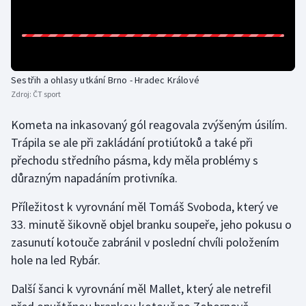
Olympijské hry
Parasport
Sestřih a ohlasy utkání Brno - Hradec Králové
Plavání
Zdroj:
ČT sport
Plážový volejbal
Kometa na inkasovaný gól reagovala zvýšeným úsilím.
Trápila se ale při zakládání protiútoků a také při
Ragby
přechodu středního pásma, kdy měla problémy s
důrazným napadáním protivníka.
Rychlobruslení
Příležitost k vyrovnání měl Tomáš Svoboda, který ve
Rychlostní kanoistika
33. minutě šikovně objel branku soupeře, jeho pokusu o
zasunutí kotouče zabránil v poslední chvíli položením
Short track
hole na led Rybár.
Sportovní střelba
Další šanci k vyrovnání měl Mallet, který ale netrefil