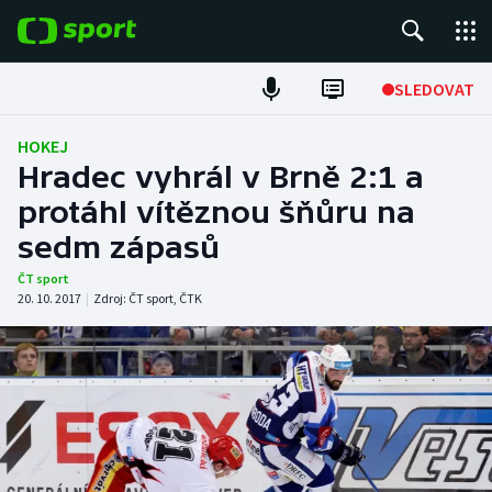
POPULÁRNÍ
SLEDOVAT
Fotbal
HOKEJ
Hradec vyhrál v Brně 2:1 a
Hokej
protáhl vítěznou šňůru na
sedm zápasů
Tenis
ČT sport
Atletika
20. 10. 2017
|
Zdroj:
ČT sport
,
ČTK
Cyklistika
DALŠÍ SPORTY
Americký fotbal
NEPŘEHLÉDNĚTE