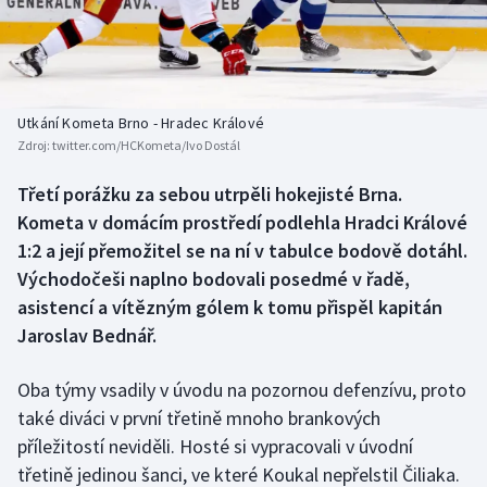
Baseball a softbal
Soutěže
Basketbal
Historické návraty
Biatlon
Aplikace ČT sport
Utkání Kometa Brno - Hradec Králové
Zdroj:
twitter.com/HCKometa/Ivo Dostál
Boby a skeleton
AZ kvíz
Třetí porážku za sebou utrpěli hokejisté Brna.
Kometa v domácím prostředí podlehla Hradci Králové
Box
1:2 a její přemožitel se na ní v tabulce bodově dotáhl.
Curling
Východočeši naplno bodovali posedmé v řadě,
asistencí a vítězným gólem k tomu přispěl kapitán
Dostihy
Jaroslav Bednář.
Florbal
Oba týmy vsadily v úvodu na pozornou defenzívu, proto
také diváci v první třetině mnoho brankových
Futsal
příležitostí neviděli. Hosté si vypracovali v úvodní
třetině jedinou šanci, ve které Koukal nepřelstil Čiliaka.
Golf