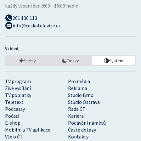
každý všední den:
8:00—16:00 hodin
261 136 113
info@ceskatelevize.cz
Vzhled
Světlý
Tmavý
Systém
TV program
Pro média
Živé vysílání
Reklama
TV poplatky
Studio Brno
Teletext
Studio Ostrava
Podcasty
Rada ČT
Počasí
Kariéra
E-shop
Podávání námětů
Mobilní a TV aplikace
Časté dotazy
Vše o ČT
Kontakty