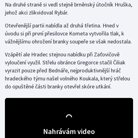
Na druhé straně si vedl stejně brněnský útočník Hruška,
jehož akci zlikvidoval Rybár.
Gymnastika
Otevřenější partii nabídla až druhá třetina. Hned v
Házená
úvodu si při první přesilovce Kometa vytvořila tlak, k
vážnějšímu ohrožení branky soupeře se však nedostala.
Jezdectví
Vzápětí ale Hradec stejnou nabídku při Zaťovičově
Judo
vyloučení využil. Střelu obránce Gregorce stačil Čiliak
vyrazit pouze před Bednáře, nejproduktivnější hráč
Krasobruslení
hradeckého týmu našel volného Koukala, který střelou
do opuštěné části branky otevřel skóre utkání.
Lezení
Lyže a snowboard
Moderní pětiboj
Nahrávám video
Motorsport