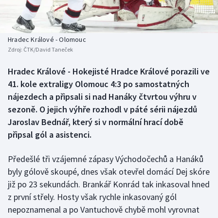
Baseball a softbal
Soutěže
Basketbal
Historické návraty
Hradec Králové - Olomouc
Zdroj:
ČTK/David Taneček
Biatlon
Aplikace ČT sport
Hradec Králové - Hokejisté Hradce Králové porazili ve
Boby a skeleton
AZ kvíz
41. kole extraligy Olomouc 4:3 po samostatných
nájezdech a připsali si nad Hanáky čtvrtou výhru v
Box
sezoně. O jejich výhře rozhodl v páté sérii nájezdů
Jaroslav Bednář, který si v normální hrací době
Curling
připsal gól a asistenci.
Dostihy
Předešlé tři vzájemné zápasy Východočechů a Hanáků
Florbal
byly gólově skoupé, dnes však otevřel domácí Dej skóre
již po 23 sekundách. Brankář Konrád tak inkasoval hned
Futsal
z první střely. Hosty však rychle inkasovaný gól
nepoznamenal a po Vantuchově chybě mohl vyrovnat
Golf