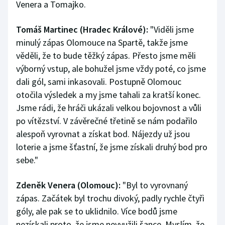
Venera a Tomajko.
Tomáš Martinec (Hradec Králové):
"Viděli jsme
minulý zápas Olomouce na Spartě, takže jsme
věděli, že to bude těžký zápas. Přesto jsme měli
výborný vstup, ale bohužel jsme vždy poté, co jsme
dali gól, sami inkasovali. Postupně Olomouc
otočila výsledek a my jsme tahali za kratší konec.
Jsme rádi, že hráči ukázali velkou bojovnost a vůli
po vítězství. V závěrečné třetině se nám podařilo
alespoň vyrovnat a získat bod. Nájezdy už jsou
loterie a jsme šťastní, že jsme získali druhý bod pro
sebe."
Zdeněk Venera (Olomouc):
"Byl to vyrovnaný
zápas. Začátek byl trochu divoký, padly rychle čtyři
góly, ale pak se to uklidnilo. Více bodů jsme
nezískali proto, že jsme nevyužili šance. Myslím, že