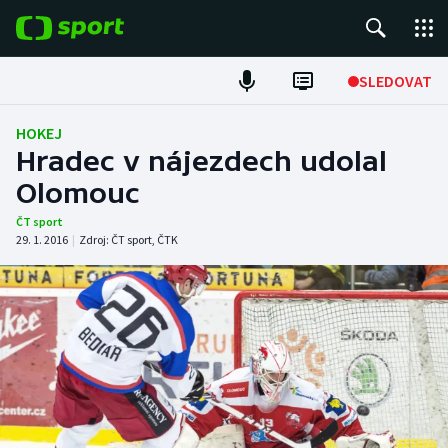
POPULÁRNÍ
SLEDOVAT
Fotbal
HOKEJ
Hradec v nájezdech udolal
Hokej
Olomouc
Tenis
ČT sport
29. 1. 2016
|
Zdroj:
ČT sport
,
ČTK
Atletika
Cyklistika
DALŠÍ SPORTY
Americký fotbal
NEPŘEHLÉDNĚTE