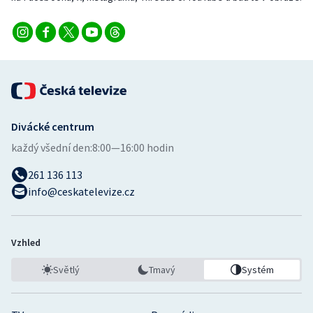
Divácké centrum
každý všední den:
8:00—16:00 hodin
261 136 113
info@ceskatelevize.cz
Vzhled
Světlý
Tmavý
Systém