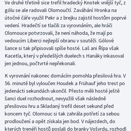
Ve druhé třetině sice trefil hradecký Knotek vnější tyč, z
Olympijské hry
gólu se ale radovali Olomoučtí. Zaváhání Hronka na
útočné čáře využil Pekr a z brejku zajistil hostům poprvé
Parasport
vedení. Hradečtí se tlačili za vyrovnáním, ale hráči
Olomouce potvrzovali, že není náhoda, že mají po
Plavání
vedoucím Liberci nejlepší obranu v soutěži. Gólové
šance si tak připisovali spíše hosté. Laš ani Řípa však
Plážový volejbal
Kacetla, který v předešlých duelech s Hanáky inkasoval
jen jednou, počtvrté nepřekonali.
Ragby
K vyrovnání nakonec domácím pomohla přesilová hra. V
Rychlobruslení
56. minutě byl vyloučen Houdek a Frühauf jeho trest po
jedenácti sekundách ukončil. Přesto měli hosté ještě
Rychlostní kanoistika
šanci duel rozhodnout, nevyužili však následně
přesilovou hru a Skladaný trefil deset sekund před
Short track
koncem tyč. Olomouc si tak zahrála potřetí za sebou
prodloužení a opět získala jen bod. V nájezdech, do
Sportovní střelba
kterých trenéři hostů poslali do branky Vošvrdu, rozhodl