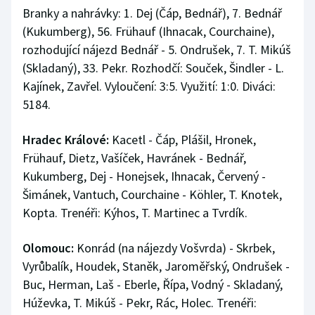
Branky a nahrávky: 1. Dej (Čáp, Bednář), 7. Bednář
(Kukumberg), 56. Frühauf (Ihnacak, Courchaine),
rozhodující nájezd Bednář - 5. Ondrušek, 7. T. Mikúš
(Skladaný), 33. Pekr. Rozhodčí: Souček, Šindler - L.
Kajínek, Zavřel. Vyloučení: 3:5. Využití: 1:0. Diváci:
5184.
Hradec Králové:
Kacetl - Čáp, Plášil, Hronek,
Frühauf, Dietz, Vašíček, Havránek - Bednář,
Kukumberg, Dej - Honejsek, Ihnacak, Červený -
Šimánek, Vantuch, Courchaine - Köhler, T. Knotek,
Kopta. Trenéři: Kýhos, T. Martinec a Tvrdík.
Olomouc:
Konrád (na nájezdy Vošvrda) - Skrbek,
Vyrůbalík, Houdek, Staněk, Jaroměřský, Ondrušek -
Buc, Herman, Laš - Eberle, Řípa, Vodný - Skladaný,
Húževka, T. Mikúš - Pekr, Rác, Holec. Trenéři: