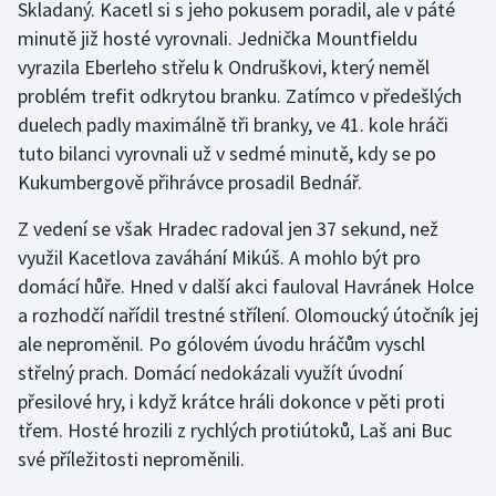
Skladaný. Kacetl si s jeho pokusem poradil, ale v páté
minutě již hosté vyrovnali. Jednička Mountfieldu
Gymnastika
vyrazila Eberleho střelu k Ondruškovi, který neměl
problém trefit odkrytou branku. Zatímco v předešlých
Házená
duelech padly maximálně tři branky, ve 41. kole hráči
tuto bilanci vyrovnali už v sedmé minutě, kdy se po
Jezdectví
Kukumbergově přihrávce prosadil Bednář.
Judo
Z vedení se však Hradec radoval jen 37 sekund, než
využil Kacetlova zaváhání Mikúš. A mohlo být pro
Krasobruslení
domácí hůře. Hned v další akci fauloval Havránek Holce
a rozhodčí nařídil trestné střílení. Olomoucký útočník jej
Lezení
ale neproměnil. Po gólovém úvodu hráčům vyschl
Lyže a snowboard
střelný prach. Domácí nedokázali využít úvodní
přesilové hry, i když krátce hráli dokonce v pěti proti
Moderní pětiboj
třem. Hosté hrozili z rychlých protiútoků, Laš ani Buc
své příležitosti neproměnili.
Motorsport