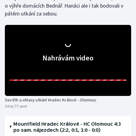
Stolní tenis
o výhře domácích Bednář. Hanáci ale i tak bodovali v
pátém utkání za sebou.
Triatlon
Veslování
Vodní slalom
Nahrávám video
Volejbal
Ostatní
Sestřih a ohlasy utkání Hradec Králové - Olomouc
Zdroj:
ČT sport
Mountfield Hradec Králové - HC Olomouc 4:3
po sam. nájezdech (2:2, 0:1, 1:0 - 0:0)