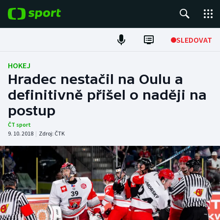
POPULÁRNÍ
SLEDOVAT
Fotbal
HOKEJ
Hradec nestačil na Oulu a
Hokej
definitivně přišel o naději na
postup
Tenis
ČT sport
Atletika
9. 10. 2018
|
Zdroj:
ČTK
Cyklistika
DALŠÍ SPORTY
Americký fotbal
NEPŘEHLÉDNĚTE