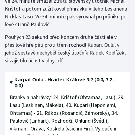
Ve 24. minutě smazal ztrátu slovenský útočník Michal
Krištof a potom zužitkoval přihrávku Villeho Leskinena
Gymnastika
Nicklas Lasu. Ve 34. minutě pak vyrovnal po průniku po
levé straně Paulovič.
Házená
Pouhých 23 sekund před koncem druhé části ale v
Jezdectví
přesilové hře pěti proti třem rozhodl Kupari. Oulu, v
jehož sestavě nechyběl český útočník Radek Koblížek,
Judo
si zajistilo účast v play-off.
Krasobruslení
Kärpät Oulu - Hradec Králové 3:2 (0:0, 3:2,
0:0)
Lezení
Branky a nahrávky: 24. Krištof (Ohtamaa, Lasu), 29.
Lyže a snowboard
Lasu (Leskinen, Mäkelä), 40. Kupari (Heponiemi,
Ohtamaa) - 21. Rákos (Rosandič, Zámorský), 34.
Moderní pětiboj
Paulovič (Linhart). Rozhodčí: Öhlund (Švéd.),
Vikman - Orava, Koskela (všichni Fin.). Vyloučení:
Motorsport