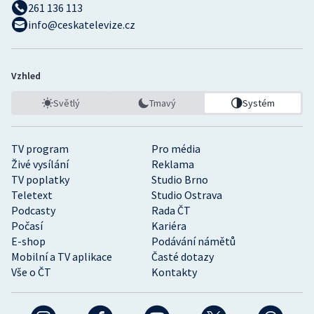
261 136 113
info@ceskatelevize.cz
Vzhled
Světlý
Tmavý
Systém
TV program
Pro média
Živé vysílání
Reklama
TV poplatky
Studio Brno
Teletext
Studio Ostrava
Podcasty
Rada ČT
Počasí
Kariéra
E-shop
Podávání námětů
Mobilní a TV aplikace
Časté dotazy
Vše o ČT
Kontakty