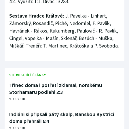
4:4. Využití: 1:1. Diváci: 3283.
Olympijské hry
Sestava Hradce Králové:
J. Pavelka - Linhart,
Parasport
Zámorský, Rosandič, Piché, Nedomlel, F. Pavlík,
Havránek - Rákos, Kukumberg, Paulovič - R. Pavlík,
Plavání
Cingel, Vopelka - Mašín, Sklenář, Bezúch - Muška,
Miškář. Trenéři: T. Martinec, Krátoška a P. Svoboda.
Plážový volejbal
Ragby
SOUVISEJÍCÍ ČLÁNKY
Rychlobruslení
Třinec doma i potřetí zklamal, norskému
Rychlostní kanoistika
Storhamaru podlehl 2:3
9. 10. 2018
Short track
Indiáni si připsali pátý skalp, Banskou Bystrici
Sportovní střelba
doma přehráli 6:4
9. 10. 2018