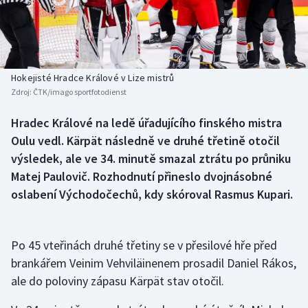
Baseball a softbal
Soutěže
Basketbal
Historické návraty
Biatlon
Aplikace ČT sport
Hokejisté Hradce Králové v Lize mistrů
Zdroj:
ČTK/imago sportfotodienst
Boby a skeleton
AZ kvíz
Hradec Králové na ledě úřadujícího finského mistra
Oulu vedl. Kärpät následně ve druhé třetině otočil
Box
výsledek, ale ve 34. minutě smazal ztrátu po průniku
Curling
Matej Paulovič. Rozhodnutí přineslo dvojnásobné
oslabení Východočechů, kdy skóroval Rasmus Kupari.
Dostihy
Florbal
Po 45 vteřinách druhé třetiny se v přesilové hře před
brankářem Veinim Vehviläinenem prosadil Daniel Rákos,
Futsal
ale do poloviny zápasu Kärpät stav otočil.
Golf