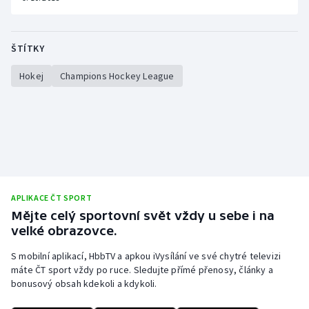
Stolní tenis
Triatlon
ŠTÍTKY
Veslování
Hokej
Champions Hockey League
Vodní slalom
Volejbal
Ostatní
APLIKACE ČT SPORT
Mějte celý sportovní svět vždy u sebe i na
velké obrazovce.
S mobilní aplikací, HbbTV a apkou iVysílání ve své chytré televizi
máte ČT sport vždy po ruce. Sledujte přímé přenosy, články a
bonusový obsah kdekoli a kdykoli.