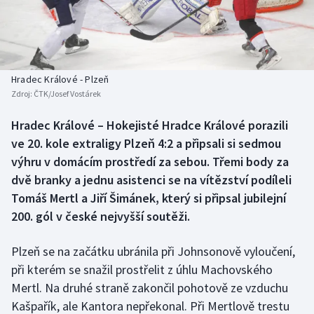
Baseball a softbal
Soutěže
Basketbal
Historické návraty
Biatlon
Aplikace ČT sport
Hradec Králové - Plzeň
Zdroj:
ČTK/Josef Vostárek
Boby a skeleton
AZ kvíz
Hradec Králové – Hokejisté Hradce Králové porazili
ve 20. kole extraligy Plzeň 4:2 a připsali si sedmou
Box
výhru v domácím prostředí za sebou. Třemi body za
Curling
dvě branky a jednu asistenci se na vítězství podíleli
Tomáš Mertl a Jiří Šimánek, který si připsal jubilejní
Dostihy
200. gól v české nejvyšší soutěži.
Florbal
Plzeň se na začátku ubránila při Johnsonově vyloučení,
při kterém se snažil prostřelit z úhlu Machovského
Futsal
Mertl. Na druhé straně zakončil pohotově ze vzduchu
Kašpařík, ale Kantora nepřekonal. Při Mertlově trestu
Golf