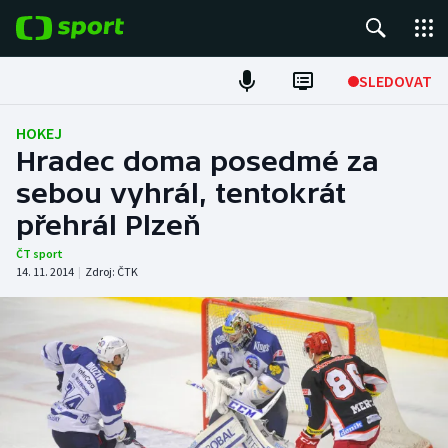
POPULÁRNÍ
SLEDOVAT
Fotbal
HOKEJ
Hradec doma posedmé za
Hokej
sebou vyhrál, tentokrát
přehrál Plzeň
Tenis
ČT sport
Atletika
14. 11. 2014
|
Zdroj:
ČTK
Cyklistika
DALŠÍ SPORTY
Americký fotbal
NEPŘEHLÉDNĚTE