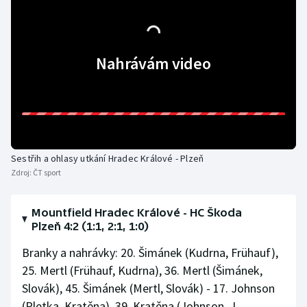
Stolní tenis
Triatlon
Nahrávám video
Veslování
Vodní slalom
Volejbal
Sestřih a ohlasy utkání Hradec Králové - Plzeň
Ostatní
Zdroj:
ČT sport
Mountfield Hradec Králové - HC Škoda
Plzeň 4:2 (1:1, 2:1, 1:0)
Branky a nahrávky: 20. Šimánek (Kudrna, Frühauf),
25. Mertl (Frühauf, Kudrna), 36. Mertl (Šimánek,
Slovák), 45. Šimánek (Mertl, Slovák) - 17. Johnson
(Pletka, Kratěna), 39. Kratěna (Johnson, J.