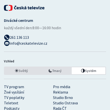
Divácké centrum
každý všední den:
8:00—16:00 hodin
261 136 113
info@ceskatelevize.cz
Vzhled
Světlý
Tmavý
Systém
TV program
Pro média
Živé vysílání
Reklama
TV poplatky
Studio Brno
Teletext
Studio Ostrava
Podcasty
Rada ČT