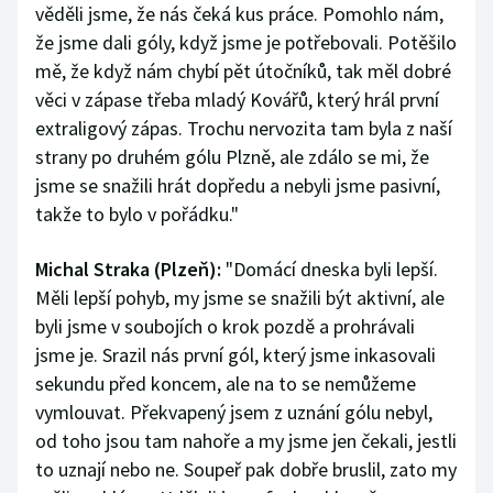
věděli jsme, že nás čeká kus práce. Pomohlo nám,
že jsme dali góly, když jsme je potřebovali. Potěšilo
mě, že když nám chybí pět útočníků, tak měl dobré
věci v zápase třeba mladý Kovářů, který hrál první
extraligový zápas. Trochu nervozita tam byla z naší
strany po druhém gólu Plzně, ale zdálo se mi, že
jsme se snažili hrát dopředu a nebyli jsme pasivní,
takže to bylo v pořádku."
Michal Straka (Plzeň):
"Domácí dneska byli lepší.
Měli lepší pohyb, my jsme se snažili být aktivní, ale
byli jsme v soubojích o krok pozdě a prohrávali
jsme je. Srazil nás první gól, který jsme inkasovali
sekundu před koncem, ale na to se nemůžeme
vymlouvat. Překvapený jsem z uznání gólu nebyl,
od toho jsou tam nahoře a my jsme jen čekali, jestli
to uznají nebo ne. Soupeř pak dobře bruslil, zato my