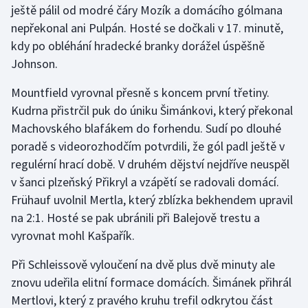
ještě pálil od modré čáry Mozík a domácího gólmana
nepřekonal ani Pulpán. Hosté se dočkali v 17. minutě,
Gymnastika
kdy po obléhání hradecké branky dorážel úspěšně
Johnson.
Házená
Mountfield vyrovnal přesně s koncem první třetiny.
Jezdectví
Kudrna přistrčil puk do úniku Šimánkovi, který překonal
Machovského blafákem do forhendu. Sudí po dlouhé
Judo
poradě s videorozhodčím potvrdili, že gól padl ještě v
regulérní hrací době. V druhém dějství nejdříve neuspěl
Krasobruslení
v šanci plzeňský Přikryl a vzápětí se radovali domácí.
Lezení
Frühauf uvolnil Mertla, který zblízka bekhendem upravil
na 2:1. Hosté se pak ubránili při Balejově trestu a
Lyže a snowboard
vyrovnat mohl Kašpařík.
Moderní pětiboj
Při Schleissově vyloučení na dvě plus dvě minuty ale
znovu udeřila elitní formace domácích. Šimánek přihrál
Motorsport
Mertlovi, který z pravého kruhu trefil odkrytou část