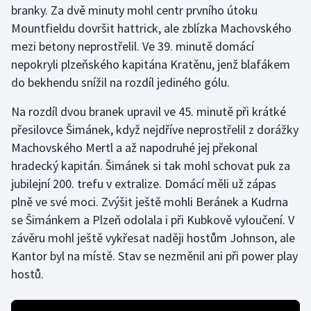
branky. Za dvě minuty mohl centr prvního útoku
Olympijské hry
Mountfieldu dovršit hattrick, ale zblízka Machovského
mezi betony neprostřelil. Ve 39. minutě domácí
Parasport
nepokryli plzeňského kapitána Kratěnu, jenž blafákem
do bekhendu snížil na rozdíl jediného gólu.
Plavání
Na rozdíl dvou branek upravil ve 45. minutě při krátké
Plážový volejbal
přesilovce Šimánek, když nejdříve neprostřelil z dorážky
Machovského Mertl a až napodruhé jej překonal
Ragby
hradecký kapitán. Šimánek si tak mohl schovat puk za
jubilejní 200. trefu v extralize. Domácí měli už zápas
Rychlobruslení
plně ve své moci. Zvýšit ještě mohli Beránek a Kudrna
se Šimánkem a Plzeň odolala i při Kubkově vyloučení. V
Rychlostní kanoistika
závěru mohl ještě vykřesat naději hostům Johnson, ale
Short track
Kantor byl na místě. Stav se nezměnil ani při power play
hostů.
Sportovní střelba