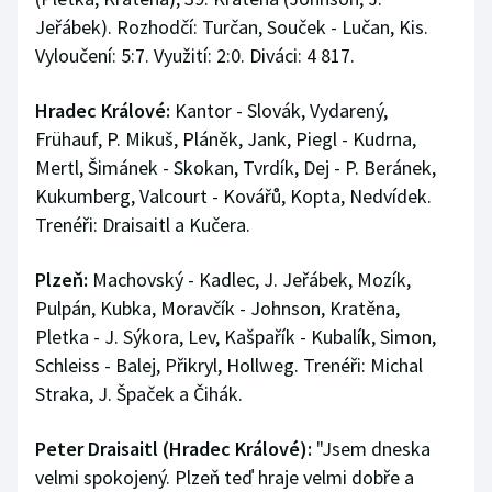
Jeřábek). Rozhodčí: Turčan, Souček - Lučan, Kis.
Vyloučení: 5:7. Využití: 2:0. Diváci: 4 817.
Hradec Králové:
Kantor - Slovák, Vydarený,
Frühauf, P. Mikuš, Pláněk, Jank, Piegl - Kudrna,
Mertl, Šimánek - Skokan, Tvrdík, Dej - P. Beránek,
Kukumberg, Valcourt - Kovářů, Kopta, Nedvídek.
Trenéři: Draisaitl a Kučera.
Plzeň:
Machovský - Kadlec, J. Jeřábek, Mozík,
Pulpán, Kubka, Moravčík - Johnson, Kratěna,
Pletka - J. Sýkora, Lev, Kašpařík - Kubalík, Simon,
Schleiss - Balej, Přikryl, Hollweg. Trenéři: Michal
Straka, J. Špaček a Čihák.
Peter Draisaitl (Hradec Králové):
"Jsem dneska
velmi spokojený. Plzeň teď hraje velmi dobře a