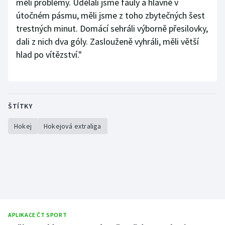
měli problémy. Udělali jsme fauly a hlavně v
útočném pásmu, měli jsme z toho zbytečných šest
trestných minut. Domácí sehráli výborně přesilovky,
dali z nich dva góly. Zaslouženě vyhráli, měli větší
hlad po vítězství."
ŠTÍTKY
Hokej
Hokejová extraliga
APLIKACE ČT SPORT