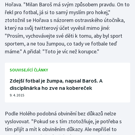
Hořava. "Milan Baroš má svým způsobem pravdu. On to
Olympijské hry
řekl pro fotbal, já si to samý myslím pro hokej,"
ztotožnil se Hořava s názorem ostravského útočníka,
Parasport
který na svůj twitterový účet vyvěsil mimo jiné:
"Prosím, vychovávejte své děti k tomu, aby byl sport
Plavání
sportem, a ne tou žumpou, co tady ve fotbale teď
máme." A přidal: "Toto je víc než korupce."
Plážový volejbal
Ragby
SOUVISEJÍCÍ ČLÁNKY
Zdejší fotbal je žumpa, napsal Baroš. A
Rychlobruslení
disciplinárka ho zve na kobereček
Rychlostní kanoistika
9. 4. 2015
Short track
Podle Holého podobná obvinění bez důkazů nelze
vyslovovat. "Pokud se s tím ztotožňuje, je potřeba s
Sportovní střelba
tím přijít a mít k obviněním důkazy. Ale nepřišel to