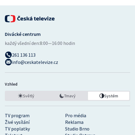
Divácké centrum
každý všední den:
8:00—16:00 hodin
261 136 113
info@ceskatelevize.cz
Vzhled
Světlý
Tmavý
Systém
TV program
Pro média
Živé vysílání
Reklama
TV poplatky
Studio Brno