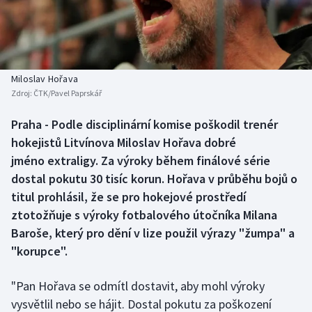
Baseball a softbal
Soutěže
Basketbal
Historické návraty
Biatlon
Aplikace ČT sport
Miloslav Hořava
Zdroj:
ČTK/Pavel Paprskář
Boby a skeleton
AZ kvíz
Praha - Podle disciplinární komise poškodil trenér
hokejistů Litvínova Miloslav Hořava dobré
Box
jméno extraligy. Za výroky během finálové série
Curling
dostal pokutu 30 tisíc korun. Hořava v průběhu bojů o
titul prohlásil, že se pro hokejové prostředí
Dostihy
ztotožňuje s výroky fotbalového útočníka Milana
Baroše, který pro dění v lize použil výrazy "žumpa" a
Florbal
"korupce".
Futsal
"Pan Hořava se odmítl dostavit, aby mohl výroky
vysvětlil nebo se hájit. Dostal pokutu za poškození
Golf