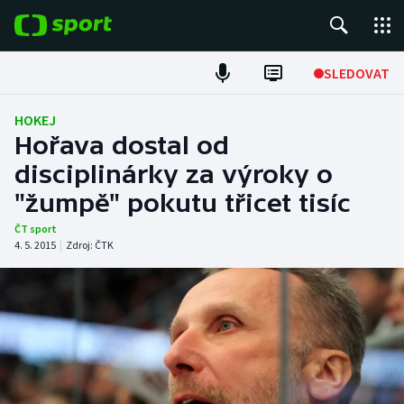
POPULÁRNÍ
SLEDOVAT
Fotbal
HOKEJ
Hořava dostal od
Hokej
disciplinárky za výroky o
"žumpě" pokutu třicet tisíc
Tenis
ČT sport
Atletika
4. 5. 2015
|
Zdroj:
ČTK
Cyklistika
DALŠÍ SPORTY
Americký fotbal
NEPŘEHLÉDNĚTE