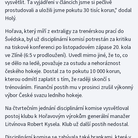
vysvětlit. Ta vyjádření v článcích jsme si pečlivě
Stolní tenis
prostudovali a uložili jsme pokutu 30 tisíc korun," dodal
Holý.
Triatlon
Hořava, který míří z extraligy za trenérskou prací do
Veslování
Švédska, byl už disciplinární komisí potrestán za kritiku
na tiskové konferenci po listopadovém zápase 20. kola
Vodní slalom
ve Zlíně (6:5 v prodloužení). Uvedl mimo jiné, že to, co
se dělo na ledě, považuje za ostudu a nehoráznost
Volejbal
českého hokeje. Dostal za to pokutu 10 000 korun,
Ostatní
kterou odmítl zaplatit s tím, že raději skončí s
trénováním. Finanční postih mu v prosinci zrušil výkonný
výbor České svazu ledního hokeje.
Na čtvrtečním jednání disciplinární komise vysvětloval
postoj klubu k Hořavovým výrokům generální manažer
Litvínova Robert Kysela. Klub už další postih nedostal.
Disciplinární komise se zabývala také brankami, které v