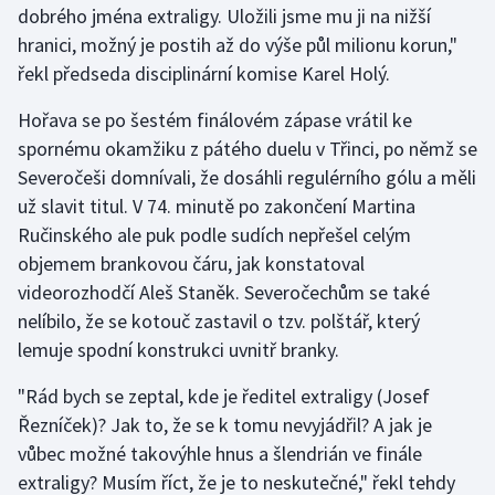
dobrého jména extraligy. Uložili jsme mu ji na nižší
hranici, možný je postih až do výše půl milionu korun,"
Gymnastika
řekl předseda disciplinární komise Karel Holý.
Házená
Hořava se po šestém finálovém zápase vrátil ke
spornému okamžiku z pátého duelu v Třinci, po němž se
Jezdectví
Severočeši domnívali, že dosáhli regulérního gólu a měli
už slavit titul. V 74. minutě po zakončení Martina
Judo
Ručinského ale puk podle sudích nepřešel celým
objemem brankovou čáru, jak konstatoval
Krasobruslení
videorozhodčí Aleš Staněk. Severočechům se také
Lezení
nelíbilo, že se kotouč zastavil o tzv. polštář, který
lemuje spodní konstrukci uvnitř branky.
Lyže a snowboard
"Rád bych se zeptal, kde je ředitel extraligy (Josef
Moderní pětiboj
Řezníček)? Jak to, že se k tomu nevyjádřil? A jak je
vůbec možné takovýhle hnus a šlendrián ve finále
Motorsport
extraligy? Musím říct, že je to neskutečné," řekl tehdy