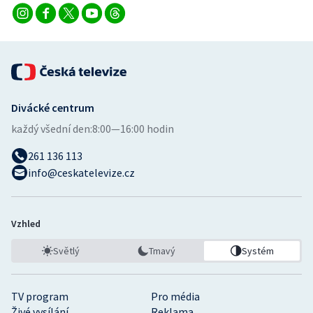
Divácké centrum
každý všední den:
8:00—16:00 hodin
261 136 113
info@ceskatelevize.cz
Vzhled
Světlý
Tmavý
Systém
TV program
Pro média
Živé vysílání
Reklama