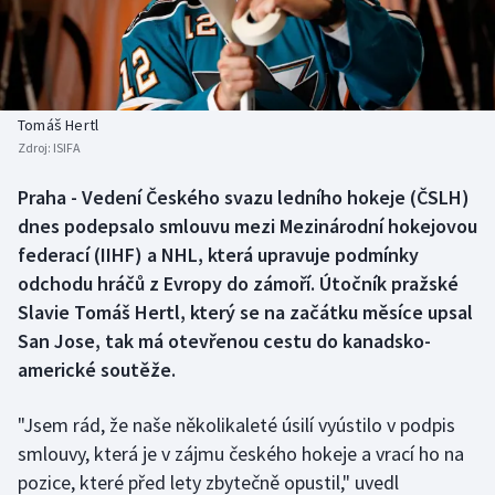
Baseball a softbal
Soutěže
Basketbal
Historické návraty
Biatlon
Aplikace ČT sport
Tomáš Hertl
Zdroj:
ISIFA
Boby a skeleton
AZ kvíz
Praha - Vedení Českého svazu ledního hokeje (ČSLH)
dnes podepsalo smlouvu mezi Mezinárodní hokejovou
Box
federací (IIHF) a NHL, která upravuje podmínky
Curling
odchodu hráčů z Evropy do zámoří. Útočník pražské
Slavie Tomáš Hertl, který se na začátku měsíce upsal
Dostihy
San Jose, tak má otevřenou cestu do kanadsko-
americké soutěže.
Florbal
"Jsem rád, že naše několikaleté úsilí vyústilo v podpis
Futsal
smlouvy, která je v zájmu českého hokeje a vrací ho na
pozice, které před lety zbytečně opustil," uvedl
Golf