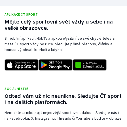
Stolní tenis
APLIKACE ČT SPORT
Triatlon
Mějte celý sportovní svět vždy u sebe i na
velké obrazovce.
Veslování
S mobilní aplikací, HbbTV a apkou iVysílání ve své chytré televizi
máte ČT sport vždy po ruce. Sledujte přímé přenosy, články a
Vodní slalom
bonusový obsah kdekoli a kdykoli.
Volejbal
Ostatní
SOCIÁLNÍ SÍTĚ
Odteď vám už nic neunikne. Sledujte ČT sport
i na dalších platformách.
Nenechte si nikde ujít nejnovější sportovní události. Sledujte nás i
na Facebooku, X, Instagramu, Threads či YouTube a buďte v obraze.