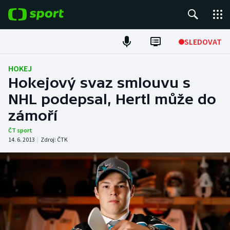
POPULÁRNÍ
SLEDOVAT
Fotbal
HOKEJ
Hokejový svaz smlouvu s
Hokej
NHL podepsal, Hertl může do
zámoří
Tenis
ČT sport
Atletika
14. 6. 2013
|
Zdroj:
ČTK
Cyklistika
DALŠÍ SPORTY
Americký fotbal
NEPŘEHLÉDNĚTE