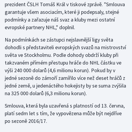
prezident ČSLH Tomáš Král v tiskové zprávě. "Smlouva
garantuje všem asociacím, které ji podepsaly, stejné
Gymnastika
podmínky a zařazuje náš svaz a kluby mezi ostatní
evropské partnery NHL," doplnil.
Házená
Na podmínkách se zástupci nejslavnější ligy světa
Jezdectví
dohodli s představiteli evropských svazů na mistrovství
světa ve Stockholmu. Podle dohody obdrží kluby při
Judo
takzvaném přímém přestupu hráče do NHL částku ve
výši 240 000 dolarů (4,6 milionu korun). Pokud by v
Krasobruslení
jedné sezoně do zámoří zamířilo více než deset hráčů z
Lezení
jedné země, u jedenáctého hokejisty by se suma zvýšila
na 325 000 dolarů (6,3 milionu korun).
Lyže a snowboard
Smlouva, která byla uzavřená s platností od 13. června,
Moderní pětiboj
platí sedm let s tím, že vypovězena může být nejdříve
po sezoně 2016/17.
Motorsport