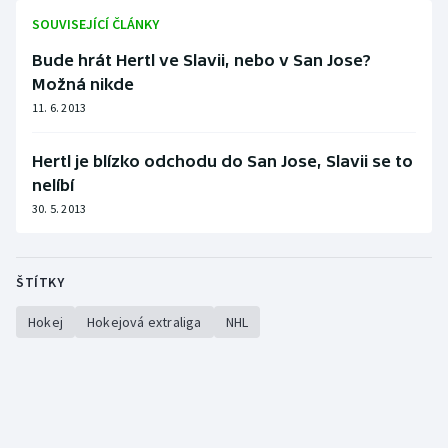
SOUVISEJÍCÍ ČLÁNKY
Olympijské hry
Bude hrát Hertl ve Slavii, nebo v San Jose?
Parasport
Možná nikde
11. 6. 2013
Plavání
Hertl je blízko odchodu do San Jose, Slavii se to
Plážový volejbal
nelíbí
30. 5. 2013
Ragby
Rychlobruslení
ŠTÍTKY
Rychlostní kanoistika
Hokej
Hokejová extraliga
NHL
Short track
Sportovní střelba