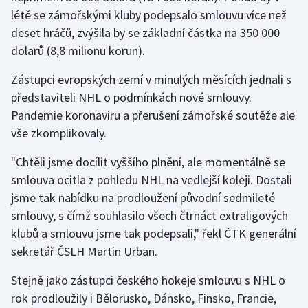
létě se zámořskými kluby podepsalo smlouvu více než
deset hráčů, zvýšila by se základní částka na 350 000
Gymnastika
dolarů (8,8 milionu korun).
Házená
Zástupci evropských zemí v minulých měsících jednali s
představiteli NHL o podmínkách nové smlouvy.
Jezdectví
Pandemie koronaviru a přerušení zámořské soutěže ale
Judo
vše zkomplikovaly.
"Chtěli jsme docílit vyššího plnění, ale momentálně se
Krasobruslení
smlouva ocitla z pohledu NHL na vedlejší koleji. Dostali
jsme tak nabídku na prodloužení původní sedmileté
Lezení
smlouvy, s čímž souhlasilo všech čtrnáct extraligových
Lyže a snowboard
klubů a smlouvu jsme tak podepsali," řekl ČTK generální
sekretář ČSLH Martin Urban.
Moderní pětiboj
Stejně jako zástupci českého hokeje smlouvu s NHL o
Motorsport
rok prodloužily i Bělorusko, Dánsko, Finsko, Francie,