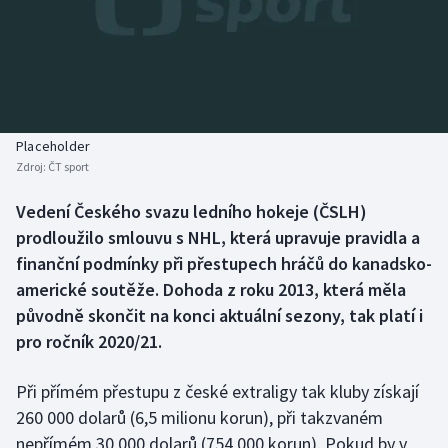
Baseball a softbal
Soutěže
Basketbal
Historické návraty
Biatlon
Aplikace ČT sport
Placeholder
Boby a skeleton
AZ kvíz
Zdroj:
ČT sport
Box
Vedení Českého svazu ledního hokeje (ČSLH)
prodloužilo smlouvu s NHL, která upravuje pravidla a
Curling
finanční podmínky při přestupech hráčů do kanadsko-
americké soutěže. Dohoda z roku 2013, která měla
Dostihy
původně skončit na konci aktuální sezony, tak platí i
pro ročník 2020/21.
Florbal
Při přímém přestupu z české extraligy tak kluby získají
Futsal
260 000 dolarů (6,5 milionu korun), při takzvaném
nepřímém 30 000 dolarů (754 000 korun). Pokud by v
Golf