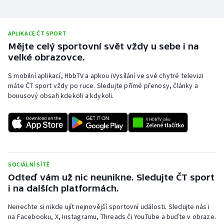
Stolní tenis
Triatlon
APLIKACE ČT SPORT
Mějte celý sportovní svět vždy u sebe i na
Veslování
velké obrazovce.
S mobilní aplikací, HbbTV a apkou iVysílání ve své chytré televizi
Vodní slalom
máte ČT sport vždy po ruce. Sledujte přímé přenosy, články a
bonusový obsah kdekoli a kdykoli.
Volejbal
Ostatní
SOCIÁLNÍ SÍTĚ
Odteď vám už nic neunikne. Sledujte ČT sport
i na dalších platformách.
Nenechte si nikde ujít nejnovější sportovní události. Sledujte nás i
na Facebooku, X, Instagramu, Threads či YouTube a buďte v obraze.