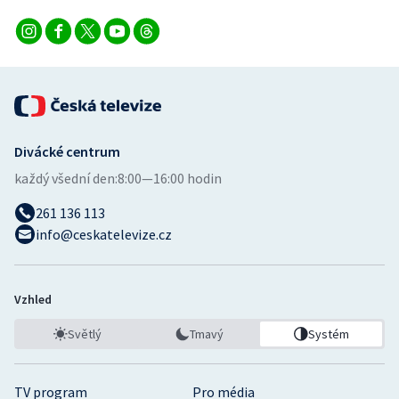
Divácké centrum
každý všední den:
8:00—16:00 hodin
261 136 113
info@ceskatelevize.cz
Vzhled
Světlý
Tmavý
Systém
TV program
Pro média