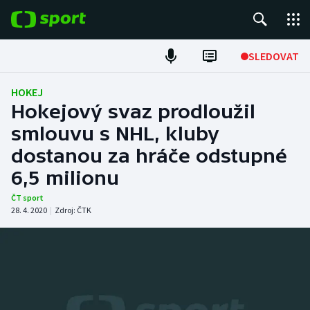
POPULÁRNÍ
SLEDOVAT
Fotbal
HOKEJ
Hokejový svaz prodloužil
Hokej
smlouvu s NHL, kluby
dostanou za hráče odstupné
Tenis
6,5 milionu
Atletika
ČT sport
28. 4. 2020
|
Zdroj:
ČTK
Cyklistika
DALŠÍ SPORTY
Americký fotbal
NEPŘEHLÉDNĚTE