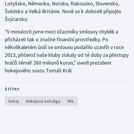
Lotyšsko, Německo, Norsko, Rakousko, Slovensko,
Olympijské hry
Švédsko a Velká Británie. Nově se k dohodě připojilo
Švýcarsko.
Parasport
"V minulosti jsme mezi účastníky smlouvy chyběli a
Plavání
přicházeli tak o značné finanční prostředky. Po
několikaletém úsilí se smlouvu podařilo uzavřít v roce
Plážový volejbal
2013, přičemž naše kluby získaly od té doby za přestupy
hráčů téměř 260 milionů korun," uvedl prezident
Ragby
hokejového svazu Tomáš Král.
Rychlobruslení
ŠTÍTKY
Rychlostní kanoistika
Hokej
Hokejová extraliga
NHL
Short track
Sportovní střelba