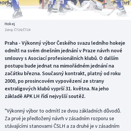
Baseball a softbal
Soutěže
Basketbal
Historické návraty
Hokej
Zdroj:
ČT24/ČT24
Biatlon
Aplikace ČT sport
Praha - Výkonný výbor Českého svazu ledního hokeje
Boby a skeleton
AZ kvíz
odmítl na svém dnešním jednání v Praze návrh nové
smlouvy s Asociací profesionálních klubů. O dalším
Box
postupu bude jednat na mimořádném jednání na
začátku března. Současný kontrakt, platný od roku
Curling
2000, po prosincovém vypovězení ze strany
extraligových klubů vyprší 31. května. Na jeho
Dostihy
základě APK LH řídí nejvyšší soutěž.
Florbal
"Výkonný výbor to odmítl ze dvou základních důvodů.
Futsal
Za prvé je předložený návrh v zásadním rozporu se
stávajícími stanovami ČSLH a za druhé je v zásadním
Golf