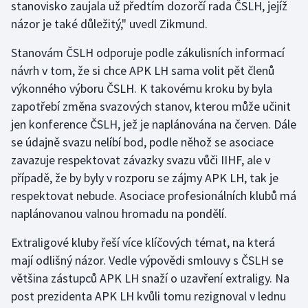
stanovisko zaujala už předtím dozorčí rada ČSLH, jejíž
Olympijské hry
názor je také důležitý," uvedl Zikmund.
Stanovám ČSLH odporuje podle zákulisních informací
Parasport
návrh v tom, že si chce APK LH sama volit pět členů
Plavání
výkonného výboru ČSLH. K takovému kroku by byla
zapotřebí změna svazových stanov, kterou může učinit
Plážový volejbal
jen konference ČSLH, jež je naplánována na červen. Dále
se údajně svazu nelíbí bod, podle něhož se asociace
Ragby
zavazuje respektovat závazky svazu vůči IIHF, ale v
případě, že by byly v rozporu se zájmy APK LH, tak je
Rychlobruslení
respektovat nebude. Asociace profesionálních klubů má
naplánovanou valnou hromadu na pondělí.
Rychlostní kanoistika
Extraligové kluby řeší více klíčových témat, na která
Short track
mají odlišný názor. Vedle výpovědi smlouvy s ČSLH se
většina zástupců APK LH snaží o uzavření extraligy. Na
Sportovní střelba
post prezidenta APK LH kvůli tomu rezignoval v lednu