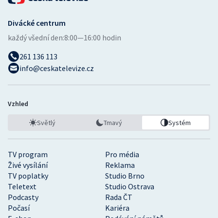
Divácké centrum
každý všední den:
8:00—16:00 hodin
261 136 113
info@ceskatelevize.cz
Vzhled
Světlý
Tmavý
Systém
TV program
Pro média
Živé vysílání
Reklama
TV poplatky
Studio Brno
Teletext
Studio Ostrava
Podcasty
Rada ČT
Počasí
Kariéra