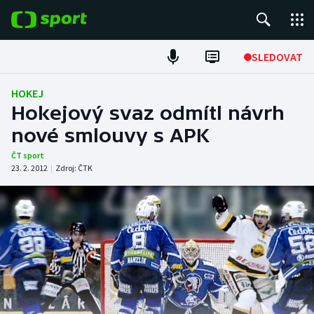
POPULÁRNÍ
SLEDOVAT
Fotbal
HOKEJ
Hokejový svaz odmítl návrh
Hokej
nové smlouvy s APK
Tenis
ČT sport
23. 2. 2012
|
Zdroj:
ČTK
Atletika
Cyklistika
DALŠÍ SPORTY
Americký fotbal
NEPŘEHLÉDNĚTE