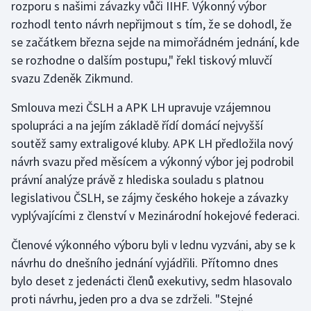
rozporu s našimi závazky vůči IIHF. Výkonný výbor
rozhodl tento návrh nepřijmout s tím, že se dohodl, že
Gymnastika
se začátkem března sejde na mimořádném jednání, kde
se rozhodne o dalším postupu," řekl tiskový mluvčí
Házená
svazu Zdeněk Zikmund.
Jezdectví
Smlouva mezi ČSLH a APK LH upravuje vzájemnou
spolupráci a na jejím základě řídí domácí nejvyšší
Judo
soutěž samy extraligové kluby. APK LH předložila nový
návrh svazu před měsícem a výkonný výbor jej podrobil
Krasobruslení
právní analýze právě z hlediska souladu s platnou
legislativou ČSLH, se zájmy českého hokeje a závazky
Lezení
vyplývajícími z členství v Mezinárodní hokejové federaci.
Lyže a snowboard
Členové výkonného výboru byli v lednu vyzváni, aby se k
návrhu do dnešního jednání vyjádřili. Přítomno dnes
Moderní pětiboj
bylo deset z jedenácti členů exekutivy, sedm hlasovalo
proti návrhu, jeden pro a dva se zdrželi. "Stejné
Motorsport