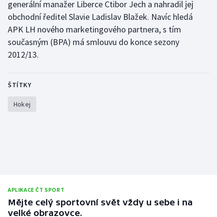
generální manažer Liberce Ctibor Jech a nahradil jej
Stolní tenis
obchodní ředitel Slavie Ladislav Blažek. Navíc hledá
APK LH nového marketingového partnera, s tím
Triatlon
současným (BPA) má smlouvu do konce sezony
Veslování
2012/13.
Vodní slalom
ŠTÍTKY
Volejbal
Hokej
Ostatní
APLIKACE ČT SPORT
Mějte celý sportovní svět vždy u sebe i na
velké obrazovce.