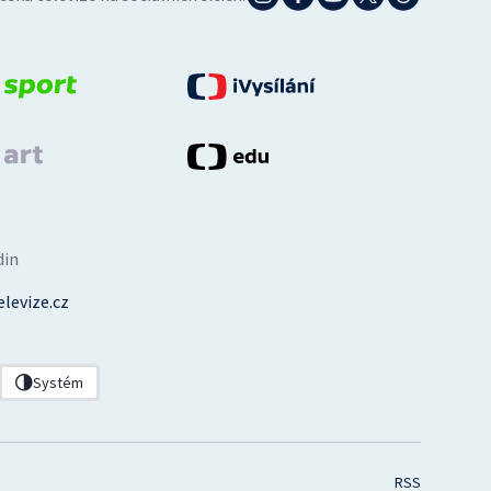
din
levize.cz
Systém
RSS