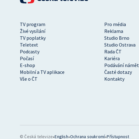
TV program
Pro média
Živé vysílání
Reklama
TV poplatky
Studio Brno
Teletext
Studio Ostrava
Podcasty
Rada ČT
Počasí
Kariéra
E-shop
Podávání námět
Mobilní a TV aplikace
Časté dotazy
Vše o ČT
Kontakty
•
•
•
© Česká televize
English
Ochrana soukromí
Přístupnost