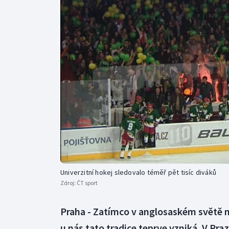
Curling
Dostihy
Florbal
Futsal
Golf
Gymnastika
Univerzitní hokej sledovalo téměř pět tisíc diváků
Zdroj:
ČT sport
Praha - Zatímco v anglosaském světě ma
u nás tato tradice teprve vzniká. V Pr