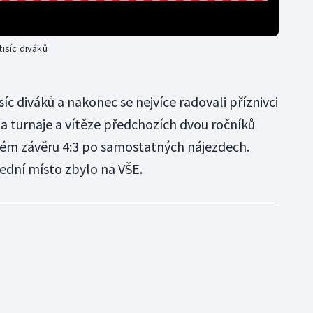
tisíc diváků
síc diváků a nakonec se nejvíce radovali příznivci
a turnaje a vítěze předchozích dvou ročníků
vém závěru 4:3 po samostatných nájezdech.
lední místo zbylo na VŠE.