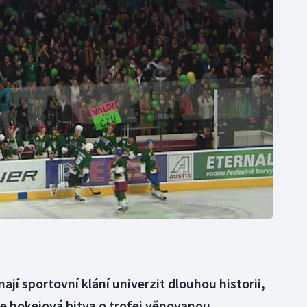
Moderní pětiboj
Triatlon
Motorsport
Veslování
Olympijské hry
Vodní slalom
Parasport
Volejbal
Plavání
Ostatní
Plážový volejbal
jí sportovní klání univerzit dlouhou historii,
aze hokejová bitva o trofej věnovanou