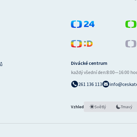
Divácké centrum
ů
každý všední den:
8:00—16:00 ho
261 136 113
info@ceskate
Vzhled
Světlý
Tmavý