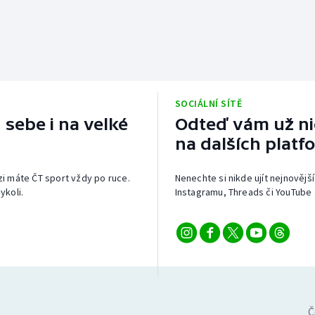
SOCIÁLNÍ SÍTĚ
 sebe i na velké
Odteď vám už nic
na dalších platf
izi máte ČT sport vždy po ruce.
Nenechte si nikde ujít nejnovější
ykoli.
Instagramu, Threads či YouTube 
Č