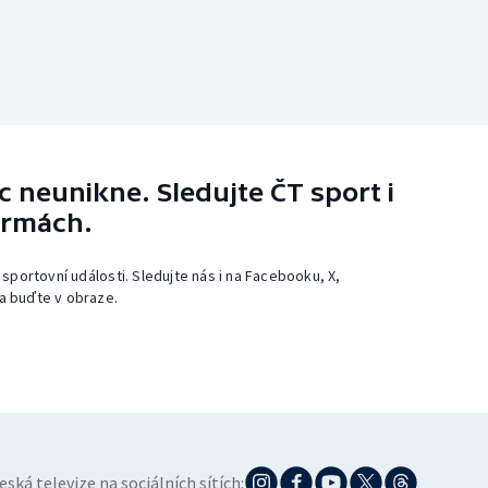
 neunikne. Sledujte ČT sport i
ormách.
 sportovní události. Sledujte nás i na Facebooku, X,
a buďte v obraze.
eská televize na sociálních sítích: