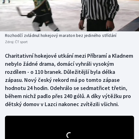
Baseball a softbal
Soutěže
Basketbal
Historické návraty
Biatlon
Aplikace ČT sport
Rozhodčí zvládnul hokejový maraton bez jediného střídání
Zdroj:
ČT sport
Boby a skeleton
AZ kvíz
Charitativní hokejové utkání mezi Příbramí a Kladnem
nebylo žádné drama, domácí vyhráli vysokým
Box
rozdílem - o 110 branek. Důležitější byla délka
Curling
zápasu. Nový český rekord má po tomto zápase
hodnotu 24 hodin. Odehrálo se sedmatřicet třetin,
Dostihy
během nichž padlo přes 240 gólů. A díky výtěžku pro
dětský domov v Lazci nakonec zvítězili všichni.
Florbal
Futsal
Golf