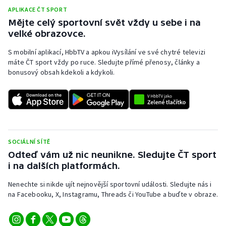
APLIKACE ČT SPORT
Olympijské hry
Mějte celý sportovní svět vždy u sebe i na
velké obrazovce.
Parasport
S mobilní aplikací, HbbTV a apkou iVysílání ve své chytré televizi
máte ČT sport vždy po ruce. Sledujte přímé přenosy, články a
Plavání
bonusový obsah kdekoli a kdykoli.
Plážový volejbal
Ragby
Rychlobruslení
SOCIÁLNÍ SÍTĚ
Odteď vám už nic neunikne. Sledujte ČT sport
Rychlostní kanoistika
i na dalších platformách.
Nenechte si nikde ujít nejnovější sportovní události. Sledujte nás i
Short track
na Facebooku, X, Instagramu, Threads či YouTube a buďte v obraze.
Sportovní střelba