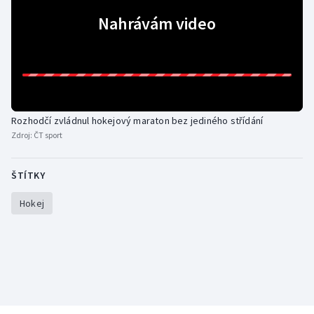
Nahrávám video
Gymnastika
Házená
Jezdectví
Rozhodčí zvládnul hokejový maraton bez jediného střídání
Judo
Zdroj:
ČT sport
Krasobruslení
ŠTÍTKY
Lezení
Hokej
Lyže a snowboard
Moderní pětiboj
Motorsport