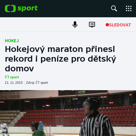
POPULÁRNÍ
SLEDOVAT
Fotbal
HOKEJ
Hokejový maraton přinesl
Hokej
rekord i peníze pro dětský
domov
Tenis
ČT sport
Atletika
21. 11. 2015
|
Zdroj:
ČT sport
Cyklistika
DALŠÍ SPORTY
Americký fotbal
NEPŘEHLÉDNĚTE