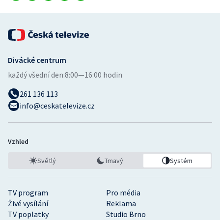
Stolní tenis
Triatlon
Veslování
Divácké centrum
každý všední den:
8:00—16:00 hodin
Vodní slalom
261 136 113
Volejbal
info@ceskatelevize.cz
Ostatní
Vzhled
Světlý
Tmavý
Systém
TV program
Pro média
Živé vysílání
Reklama
TV poplatky
Studio Brno