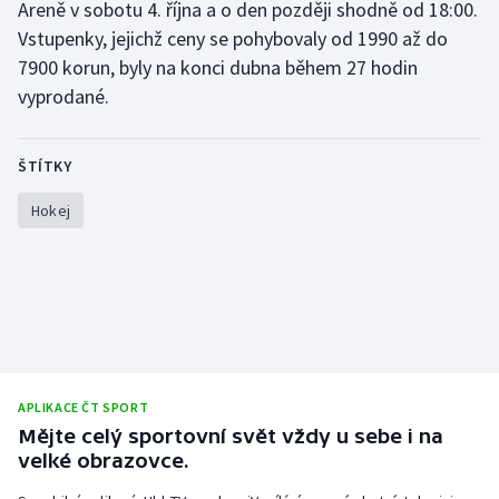
Areně v sobotu 4. října a o den později shodně od 18:00.
Olympijské hry
Vstupenky, jejichž ceny se pohybovaly od 1990 až do
7900 korun, byly na konci dubna během 27 hodin
Parasport
vyprodané.
Plavání
ŠTÍTKY
Plážový volejbal
Hokej
Ragby
Rychlobruslení
Rychlostní kanoistika
Short track
APLIKACE ČT SPORT
Mějte celý sportovní svět vždy u sebe i na
velké obrazovce.
Sportovní střelba