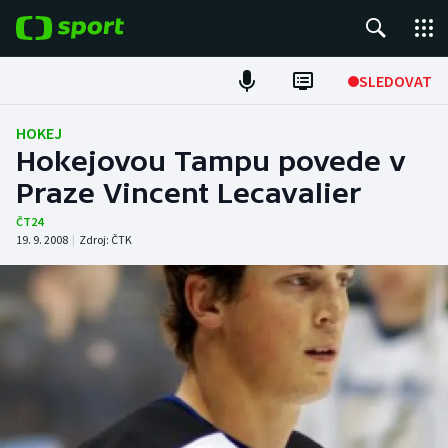
POPULÁRNÍ
SLEDOVAT
Fotbal
HOKEJ
Hokejovou Tampu povede v
Hokej
Praze Vincent Lecavalier
Tenis
ČT24
19. 9. 2008
|
Zdroj:
ČTK
Atletika
Cyklistika
DALŠÍ SPORTY
Americký fotbal
NEPŘEHLÉDNĚTE