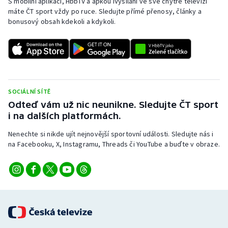
S mobilní aplikací, HbbTV a apkou iVysílání ve své chytré televizi
Stolní tenis
máte ČT sport vždy po ruce. Sledujte přímé přenosy, články a
bonusový obsah kdekoli a kdykoli.
Triatlon
Veslování
Vodní slalom
SOCIÁLNÍ SÍTĚ
Odteď vám už nic neunikne. Sledujte ČT sport
Volejbal
i na dalších platformách.
Ostatní
Nenechte si nikde ujít nejnovější sportovní události. Sledujte nás i
na Facebooku, X, Instagramu, Threads či YouTube a buďte v obraze.