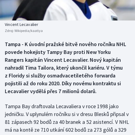
Baseball a softbal
Soutěže
Basketbal
Historické návraty
Vincent Lecavalier
Zdroj:
Wikipedia/kaatiya
Biatlon
Aplikace ČT sport
Tampa - K úvodní pražské bitvě nového ročníku NHL
Boby a skeleton
AZ kvíz
povede hokejisty Tampy Bay proti New Yorku
Rangers kapitán Vincent Lecavalier. Nový kapitán
Box
nahradil Tima Tailora, který ukončil kariéru. V týmu
z Floridy si služby osmadvacetiletého forwarda
Curling
pojistili až do roku 2020. Díky novému kontraktu si
Lecavalier vydělá přes 7 milionů dolarů.
Dostihy
Florbal
Tampa Bay draftovala Lecavaliera v roce 1998 jako
jedničku. V uplynulém ročníku si v dresu Blesků připsal v
Futsal
81 zápasech 92 bodů za 40 branek a 52 asistencí. V NHL
má na kontě ze 710 utkání 602 bodů za 273 gólů a 329
Golf