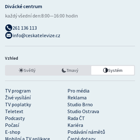
Divácké centrum
každý všední den:
8:00—16:00 hodin
261 136 113
info@ceskatelevize.cz
Vzhled
Světlý
Tmavý
Systém
TV program
Pro média
Živé vysílání
Reklama
TV poplatky
Studio Brno
Teletext
Studio Ostrava
Podcasty
Rada ČT
Počasí
Kariéra
E-shop
Podávání námětů
Mobilní a TV aplikace
Časté dotazy