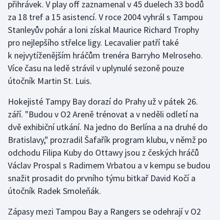
přihrávek. V play off zaznamenal v 45 duelech 33 bodů
za 18 tref a 15 asistencí. V roce 2004 vyhrál s Tampou
Gymnastika
Stanleyův pohár a loni získal Maurice Richard Trophy
pro nejlepšího střelce ligy. Lecavalier patří také
Házená
k nejvytíženějším hráčům trenéra Barryho Melroseho.
Více času na ledě strávil v uplynulé sezoně pouze
Jezdectví
útočník Martin St. Luis.
Judo
Hokejisté Tampy Bay dorazí do Prahy už v pátek 26.
září. "Budou v O2 Areně trénovat a v neděli odletí na
Krasobruslení
dvě exhibiční utkání. Na jedno do Berlína a na druhé do
Bratislavy," prozradil Šafařík program klubu, v němž po
Lezení
odchodu Filipa Kuby do Ottawy jsou z českých hráčů
Lyže a snowboard
Václav Prospal s Radimem Vrbatou a v kempu se budou
snažit prosadit do prvního týmu bitkař David Kočí a
Moderní pětiboj
útočník Radek Smoleňák.
Zápasy mezi Tampou Bay a Rangers se odehrají v O2
Motorsport