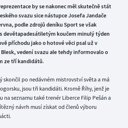
eprezentace by se nakonec měl skutečně stát
českého svazu sice nástupce Josefa Jandače
ervna, podle zdrojů deníku Sport se však
 s devětapadesátiletým koučem minulý týden
ově příchodu jako o hotové věci psal už v
Blesk, vedení svazu ale tehdy informovalo o
m ze tří kandidátů.
ý skončil po nedávném mistrovství světa a má
orsku, jsou tři kandidáti. Kromě Říhy, jenž je
u na seznamu také trenér Liberce Filip Pešán a
ítězný návrh musí získat od členů výboru
ácti.