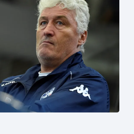
Moderní pětiboj
Triatlon
Motorsport
Veslování
Olympijské hry
Vodní slalom
Parasport
Volejbal
Plavání
Ostatní
Plážový volejbal