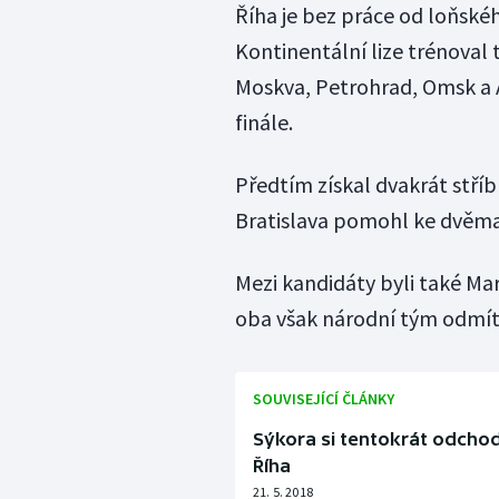
Říha je bez práce od loňského
Kontinentální lize trénoval
Moskva, Petrohrad, Omsk a A
finále.
Předtím získal dvakrát stříb
Bratislava pomohl ke dvěma 
Mezi kandidáty byli také Mar
oba však národní tým odmítli
SOUVISEJÍCÍ ČLÁNKY
Sýkora si tentokrát odchod
Říha
21. 5. 2018