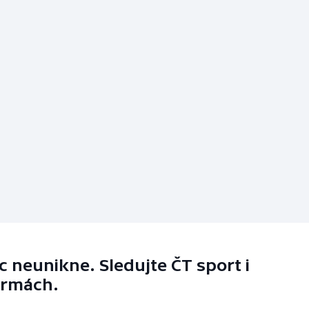
 neunikne. Sledujte ČT sport i
ormách.