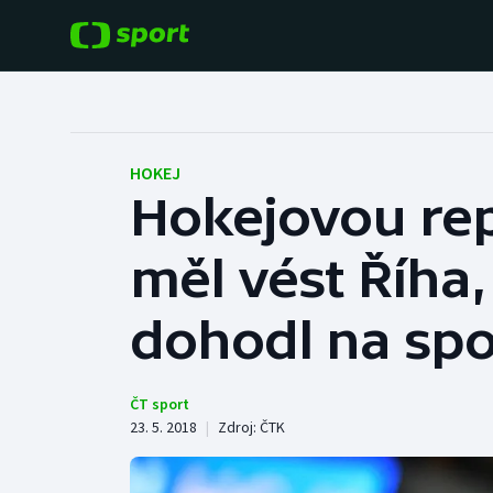
POPULÁRNÍ
DALŠÍ SPORTY
Fotbal
Americký fotbal
HOKEJ
Hokejovou rep
Hokej
Baseball a softbal
měl vést Říha
Tenis
Basketbal
Atletika
dohodl na spo
Biatlon
Cyklistika
Boby a skeleton
ČT sport
23. 5. 2018
|
Zdroj:
ČTK
Box