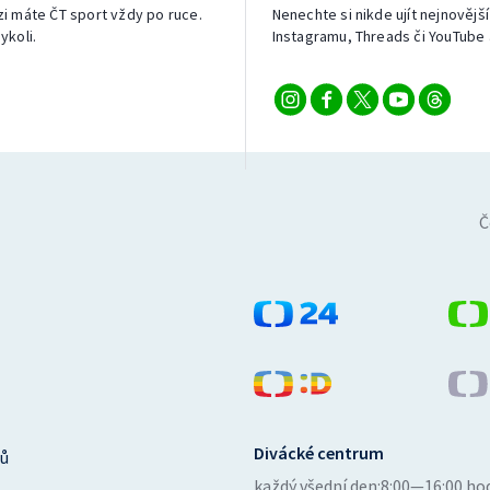
izi máte ČT sport vždy po ruce.
Nenechte si nikde ujít nejnovější
ykoli.
Instagramu, Threads či YouTube 
Č
Divácké centrum
ů
každý všední den:
8:00—16:00 ho