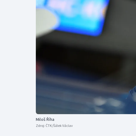
Curling
Dostihy
Florbal
Futsal
Golf
Gymnastika
Miloš Říha
Zdroj:
ČTK/Šálek Václav