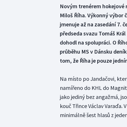
Novým trenérem hokejové r
Miloš Říha. Výkonný výbor 
jmenuje až na zasedání 7. č
předseda svazu Tomáš Král
dohodl na spolupráci. O Říh
průběhu MS v Dánsku deník 
tom, že Říha je pouze jední
Na místo po Jandačovi, kter
namířeno do KHL do Magnitog
jako jediný bez angažmá, jso
kouč Třince Václav Varaďa. V
minimálně šest hlasů z jeden