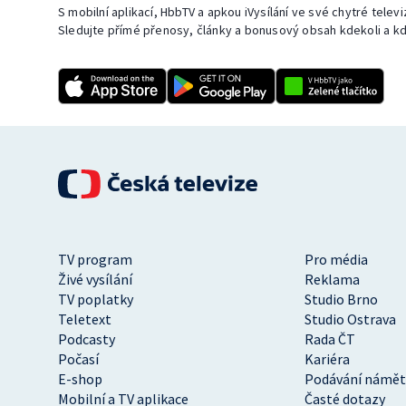
S mobilní aplikací, HbbTV a apkou iVysílání ve své chytré telev
Sledujte přímé přenosy, články a bonusový obsah kdekoli a kd
TV program
Pro média
Živé vysílání
Reklama
TV poplatky
Studio Brno
Teletext
Studio Ostrava
Podcasty
Rada ČT
Počasí
Kariéra
E-shop
Podávání námět
Mobilní a TV aplikace
Časté dotazy