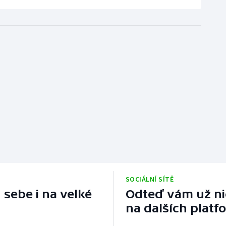
SOCIÁLNÍ SÍTĚ
 sebe i na velké
Odteď vám už nic
na dalších platf