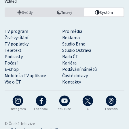
Vzhled
Světlý
Tmavý
Systém
TV program
Pro média
Živé vysílání
Reklama
TV poplatky
Studio Brno
Teletext
Studio Ostrava
Podcasty
Rada ČT
Počasí
Kariéra
E-shop
Podávání námětů
Mobilní a TV aplikace
Časté dotazy
Vše o ČT
Kontakty
Instagram
Facebook
YouTube
X
Threads
© Česká televize