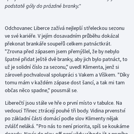
podstatě góly do prázdné branky."
Olympijské hry
Parasport
Odchovanec Liberce zažívá nejlepší střeleckou sezonu
ve své kariéře. V jejím dosavadním průběhu dokázal
Plavání
překonat brankáře soupeřů celkem patnáctkrát.
"Zrovna před zápasem jsem přemýšlel, že by nebylo
Plážový volejbal
špatné přidat ještě dvě branky, aby jich bylo patnáct, to
Ragby
už je solidní číslo za sezonu," uvedl Klimenta, jenž si
zároveň pochvaloval spolupráci s Vakem a Víškem. "Díky
Rychlobruslení
tomu mám v každém zápase dost šancí, a tak mi tam
občas něco spadne," pousmál se.
Rychlostní kanoistika
Liberečtí jsou stále ve hře o první místo v tabulce. Na
Short track
vedoucí Třinec ztrácejí pouhé tři body. Vidina prvenství
po základní části domácí podle slov Klimenty nějak
Sportovní střelba
zvlášť neláká. "Pro nás to není priorita, spíš se koukáme
dozadu. Navíc do play-off není vždy výhoda jít z prvního