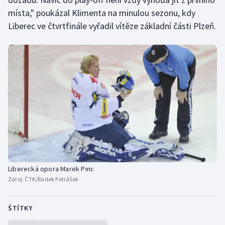
Stolní tenis
místa," poukázal Klimenta na minulou sezonu, kdy
Liberec ve čtvrtfinále vyřadil vítěze základní části Plzeň.
Triatlon
Veslování
Vodní slalom
Volejbal
Ostatní
Liberecká opora Marek Pinc
Zdroj:
ČTK/Radek Petrášek
ŠTÍTKY