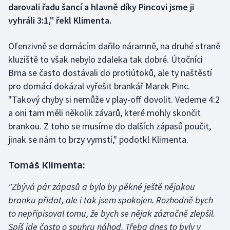
darovali řadu šancí a hlavně díky Pincovi jsme ji
vyhráli 3:1," řekl Klimenta.
Gymnastika
Ofenzivně se domácím dařilo náramně, na druhé straně
Házená
kluziště to však nebylo zdaleka tak dobré. Útočníci
Brna se často dostávali do protiútoků, ale ty naštěstí
Jezdectví
pro domácí dokázal vyřešit brankář Marek Pinc.
Judo
"Takový chyby si nemůže v play-off dovolit. Vedeme 4:2
a oni tam měli několik závarů, které mohly skončit
Krasobruslení
brankou. Z toho se musíme do dalších zápasů poučit,
jinak se nám to brzy vymstí," podotkl Klimenta.
Lezení
Tomáš Klimenta:
Lyže a snowboard
"Zbývá pár zápasů a bylo by pěkné ještě nějakou
Moderní pětiboj
branku přidat, ale i tak jsem spokojen. Rozhodně bych
to nepřipisoval tomu, že bych se nějak zázračně zlepšil.
Motorsport
Spíš jde často o souhru náhod. Třeba dnes to byly v