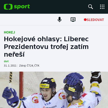
POPULÁRNÍ
SLEDOVAT
Fotbal
HOKEJ
Hokejové ohlasy: Liberec
Hokej
Prezidentovu trofej zatím
neřeší
Tenis
dot
Atletika
31. 1. 2011
|
Zdroj:
ČT24
,
ČTK
Cyklistika
DALŠÍ SPORTY
Americký fotbal
NEPŘEHLÉDNĚTE