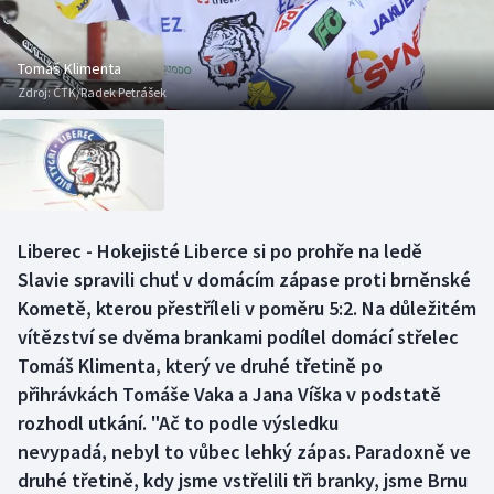
Baseball a softbal
Soutěže
Basketbal
Historické návraty
Tomáš Klimenta
Zdroj:
ČTK/Radek Petrášek
Biatlon
Aplikace ČT sport
Boby a skeleton
AZ kvíz
Box
Liberec - Hokejisté Liberce si po prohře na ledě
Slavie spravili chuť v domácím zápase proti brněnské
Curling
Kometě, kterou přestříleli v poměru 5:2. Na důležitém
Dostihy
vítězství se dvěma brankami podílel domácí střelec
Tomáš Klimenta, který ve druhé třetině po
Florbal
přihrávkách Tomáše Vaka a Jana Víška v podstatě
rozhodl utkání. "Ač to podle výsledku
Futsal
nevypadá, nebyl to vůbec lehký zápas. Paradoxně ve
druhé třetině, kdy jsme vstřelili tři branky, jsme Brnu
Golf