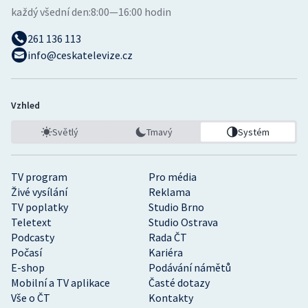
každý všední den:
8:00—16:00 hodin
261 136 113
info@ceskatelevize.cz
Vzhled
Světlý
Tmavý
Systém
TV program
Pro média
Živé vysílání
Reklama
TV poplatky
Studio Brno
Teletext
Studio Ostrava
Podcasty
Rada ČT
Počasí
Kariéra
E-shop
Podávání námětů
Mobilní a TV aplikace
Časté dotazy
Vše o ČT
Kontakty