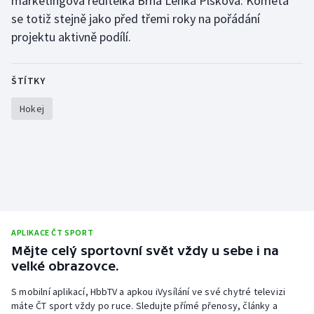
marketingová ředitelka Brna Lenka Plšková. Kometa
se totiž stejně jako před třemi roky na pořádání
projektu aktivně podílí.
ŠTÍTKY
Hokej
APLIKACE ČT SPORT
Mějte celý sportovní svět vždy u sebe i na
velké obrazovce.
S mobilní aplikací, HbbTV a apkou iVysílání ve své chytré televizi
máte ČT sport vždy po ruce. Sledujte přímé přenosy, články a