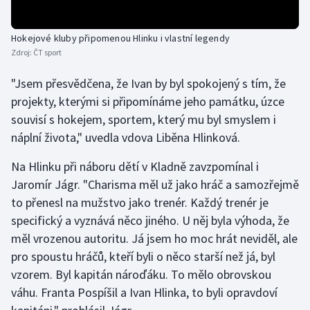
Olympijské hry
Hokejové kluby připomenou Hlinku i vlastní legendy
Parasport
Zdroj:
ČT sport
"Jsem přesvědčena, že Ivan by byl spokojený s tím, že
Plavání
projekty, kterými si připomínáme jeho památku, úzce
souvisí s hokejem, sportem, který mu byl smyslem i
Plážový volejbal
náplní života," uvedla vdova Liběna Hlinková.
Ragby
Na Hlinku při náboru dětí v Kladně zavzpomínal i
Jaromír Jágr. "Charisma měl už jako hráč a samozřejmě
Rychlobruslení
to přenesl na mužstvo jako trenér. Každý trenér je
specifický a vyznává něco jiného. U něj byla výhoda, že
Rychlostní kanoistika
měl vrozenou autoritu. Já jsem ho moc hrát neviděl, ale
Short track
pro spoustu hráčů, kteří byli o něco starší než já, byl
vzorem. Byl kapitán nároďáku. To mělo obrovskou
Sportovní střelba
váhu. Franta Pospíšil a Ivan Hlinka, to byli opravdoví