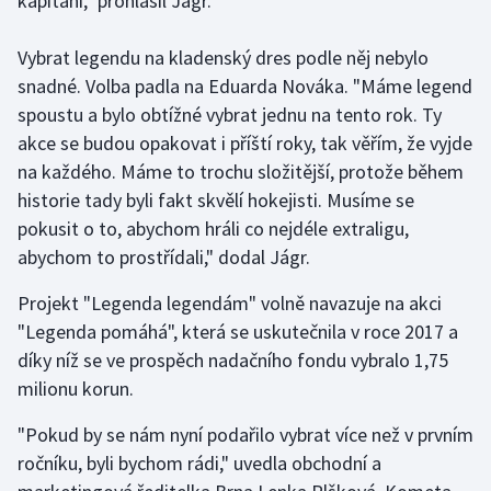
kapitáni," prohlásil Jágr.
Stolní tenis
Vybrat legendu na kladenský dres podle něj nebylo
Triatlon
snadné. Volba padla na Eduarda Nováka. "Máme legend
spoustu a bylo obtížné vybrat jednu na tento rok. Ty
Veslování
akce se budou opakovat i příští roky, tak věřím, že vyjde
na každého. Máme to trochu složitější, protože během
Vodní slalom
historie tady byli fakt skvělí hokejisti. Musíme se
Volejbal
pokusit o to, abychom hráli co nejdéle extraligu,
abychom to prostřídali," dodal Jágr.
Ostatní
Projekt "Legenda legendám" volně navazuje na akci
"Legenda pomáhá", která se uskutečnila v roce 2017 a
díky níž se ve prospěch nadačního fondu vybralo 1,75
milionu korun.
"Pokud by se nám nyní podařilo vybrat více než v prvním
ročníku, byli bychom rádi," uvedla obchodní a