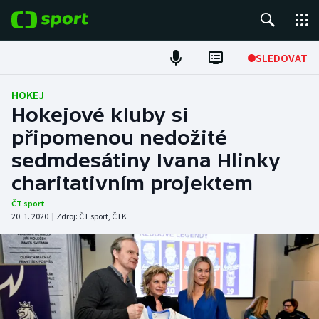
POPULÁRNÍ
SLEDOVAT
Fotbal
HOKEJ
Hokejové kluby si
Hokej
připomenou nedožité
sedmdesátiny Ivana Hlinky
Tenis
charitativním projektem
Atletika
ČT sport
20. 1. 2020
|
Zdroj:
ČT sport
,
ČTK
Cyklistika
DALŠÍ SPORTY
Americký fotbal
NEPŘEHLÉDNĚTE