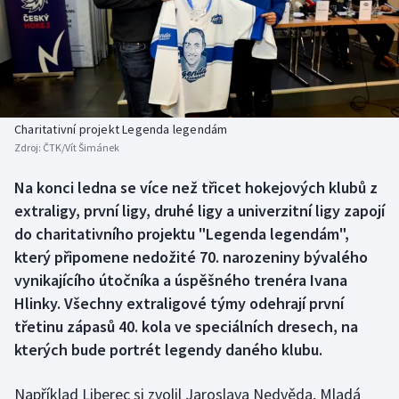
Baseball a softbal
Soutěže
Basketbal
Historické návraty
Biatlon
Aplikace ČT sport
Charitativní projekt Legenda legendám
Boby a skeleton
AZ kvíz
Zdroj:
ČTK/Vít Šimánek
Box
Na konci ledna se více než třicet hokejových klubů z
extraligy, první ligy, druhé ligy a univerzitní ligy zapojí
Curling
do charitativního projektu "Legenda legendám",
který připomene nedožité 70. narozeniny bývalého
Dostihy
vynikajícího útočníka a úspěšného trenéra Ivana
Hlinky. Všechny extraligové týmy odehrají první
Florbal
třetinu zápasů 40. kola ve speciálních dresech, na
kterých bude portrét legendy daného klubu.
Futsal
Například Liberec si zvolil Jaroslava Nedvěda, Mladá
Golf