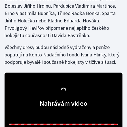
Boleslav Jiřího Hrdinu, Pardubice Vladimíra Martince,
Brno Vlastimila Bubníka, Třinec Radka Bonka, Sparta
Gymnastika
Jiřího Holečka nebo Kladno Eduarda Nováka.
Házená
Prvoligový Havířov připomene nejlepšího českého
hokejistu současnosti Davida Pastrňáka.
Jezdectví
Všechny dresy budou následně vydraženy a peníze
Judo
poputují na konto Nadačního fondu Ivana Hlinky, který
podporuje bývalé i současné hokejisty v tíživé situaci.
Krasobruslení
Lezení
Lyže a snowboard
Nahrávám video
Moderní pětiboj
Motorsport