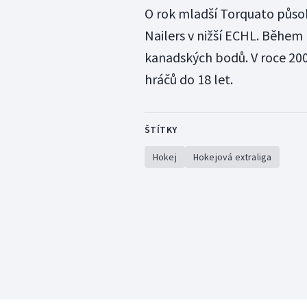
O rok mladší Torquato působ
Nailers v nižší ECHL. Během
kanadských bodů. V roce 200
hráčů do 18 let.
ŠTÍTKY
Hokej
Hokejová extraliga