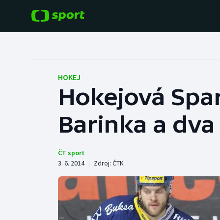
POPULÁRNÍ
DALŠÍ SPORTY
Fotbal
Americký fotbal
HOKEJ
Hokejová Spart
Hokej
Baseball a softbal
Barinka a dva 
Tenis
Basketbal
Atletika
Biatlon
ČT sport
3. 6. 2014
|
Zdroj:
ČTK
Cyklistika
Boby a skeleton
Box