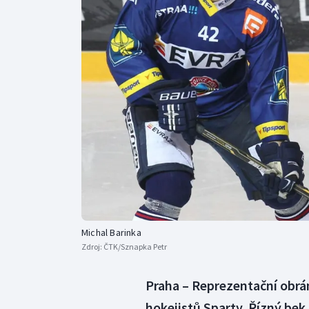
Curling
Dostihy
Florbal
Futsal
Golf
Gymnastika
Michal Barinka
Zdroj:
ČTK/Sznapka Petr
Praha – Reprezentační obrán
hokejistů Sparty. Řízný bek