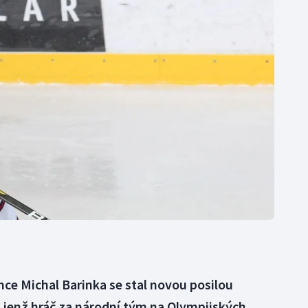
Moderní pětiboj
Triatlon
Motorsport
Veslování
Olympijské hry
Vodní slalom
Parasport
Volejbal
Plavání
Ostatní
Plážový volejbal
ce Michal Barinka se stal novou posilou
, jenž hráč za národní tým na Olympijských