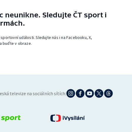
 neunikne. Sledujte ČT sport i
ormách.
 sportovní události. Sledujte nás i na Facebooku, X,
a buďte v obraze.
eská televize na sociálních sítích: