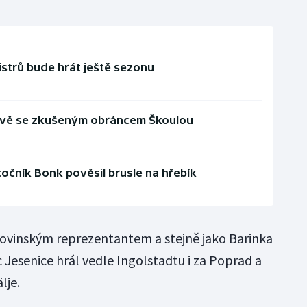
istrů bude hrát ještě sezonu
uvě se zkušeným obráncem Škoulou
očník Bonk pověsil brusle na hřebík
slovinským reprezentantem a stejně jako Barinka
 Jesenice hrál vedle Ingolstadtu i za Poprad a
lje.