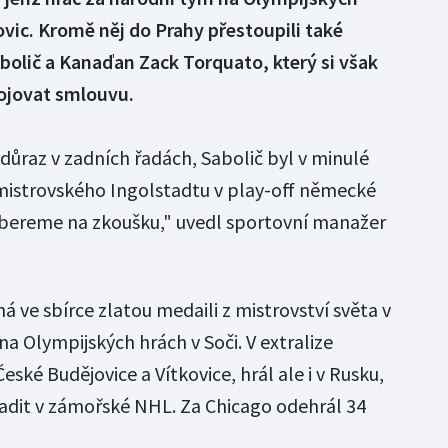
kovic. Kromě něj do Prahy přestoupili také
bolič a Kanaďan Zack Torquato, který si však
bojovat smlouvu.
l důraz v zadních řadách, Sabolič byl v minulé
mistrovského Ingolstadtu v play-off německé
 bereme na zkoušku," uvedl sportovní manažer
 ve sbírce zlatou medaili z mistrovství světa v
 na Olympijských hrách v Soči. V extralize
ské Budějovice a Vítkovice, hrál ale i v Rusku,
osadit v zámořské NHL. Za Chicago odehrál 34