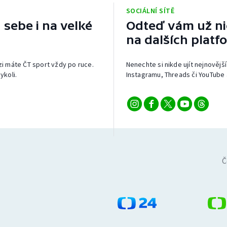
SOCIÁLNÍ SÍTĚ
 sebe i na velké
Odteď vám už nic
na dalších platf
izi máte ČT sport vždy po ruce.
Nenechte si nikde ujít nejnovější
ykoli.
Instagramu, Threads či YouTube 
Č