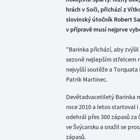
hrách v Soči, přichází z Vít
slovinský útočník Robert Sa
v přípravě musí nejprve vy
"Barinka přichází, aby zvýši
sezoně nejlepším střelcem 
nejvyšší soutěže a Torquata
Patrik Martinec.
Devětadvacetiletý Barinka má
roce 2010 a letos startoval i
odehrál přes 300 zápasů za Če
ve Švýcarsku a snažil se pr
zápasů.