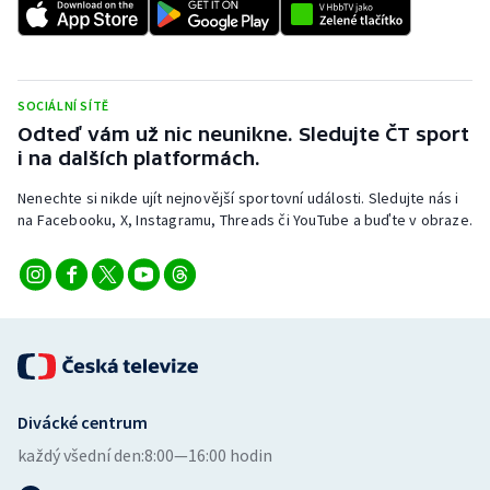
Short track
Sportovní střelba
SOCIÁLNÍ SÍTĚ
Stolní tenis
Odteď vám už nic neunikne. Sledujte ČT sport
i na dalších platformách.
Triatlon
Nenechte si nikde ujít nejnovější sportovní události. Sledujte nás i
na Facebooku, X, Instagramu, Threads či YouTube a buďte v obraze.
Veslování
Vodní slalom
Volejbal
Ostatní
Divácké centrum
každý všední den:
8:00—16:00 hodin