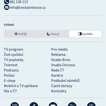
261 136 113
info@ceskatelevize.cz
Vzhled
Světlý
Tmavý
Systém
TV program
Pro média
Živé vysílání
Reklama
TV poplatky
Studio Brno
Teletext
Studio Ostrava
Podcasty
Rada ČT
Počasí
Kariéra
E-shop
Podávání námětů
Mobilní a TV aplikace
Časté dotazy
Vše o ČT
Kontakty