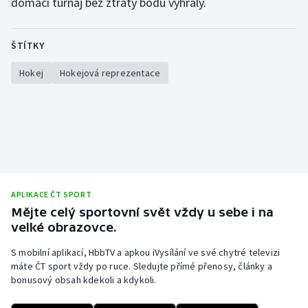
domácí turnaj bez ztráty bodu vyhrály.
Moderní pětiboj
ŠTÍTKY
Motorsport
Hokej
Hokejová reprezentace
Olympijské hry
Parasport
Plavání
Plážový volejbal
APLIKACE ČT SPORT
Mějte celý sportovní svět vždy u sebe i na
Ragby
velké obrazovce.
Rychlobruslení
S mobilní aplikací, HbbTV a apkou iVysílání ve své chytré televizi
máte ČT sport vždy po ruce. Sledujte přímé přenosy, články a
bonusový obsah kdekoli a kdykoli.
Rychlostní kanoistika