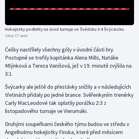
Futsal
Golf
Hokejistky podlehly na úvod turnaje ve Švédsku 3:4 Švýcarsku
Zdroj:
ČT sport
Gymnastika
Češky nastřílely všechny góly v úvodní části hry.
Postupně se trefily kapitánka Alena Mills, Natálie
Házená
Mlýnková a Tereza Vanišová, jež v 19. minutě zvýšila na
3:1.
Jezdectví
Švýcarky ale ještě do přestávky snížily a v následujících
Judo
třetinách přidaly po jedné brance. Svěřenkyním trenérky
Carly MacLeodové tak oplatily porážku 2:3 z
Krasobruslení
listopadového turnaje ve Vierumäki.
Lezení
Druhými soupeřkami českého týmu budou ve středu v
Ängelholmu hokejistky Finska, které před měsícem
Lyže a snowboard