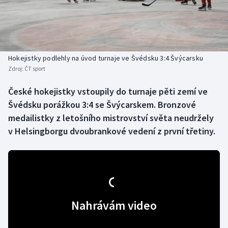
Atletika
Soutěže
Baseball a softbal
Historické návraty
Basketbal
Aplikace ČT sport
Hokejistky podlehly na úvod turnaje ve Švédsku 3:4 Švýcarsku
Zdroj:
ČT sport
Biatlon
AZ kvíz
České hokejistky vstoupily do turnaje pěti zemí ve
Švédsku porážkou 3:4 se Švýcarskem. Bronzové
Boby a skeleton
medailistky z letošního mistrovství světa neudržely
Box
v Helsingborgu dvoubrankové vedení z první třetiny.
Curling
Cyklistika
Dostihy
Nahrávám video
Florbal