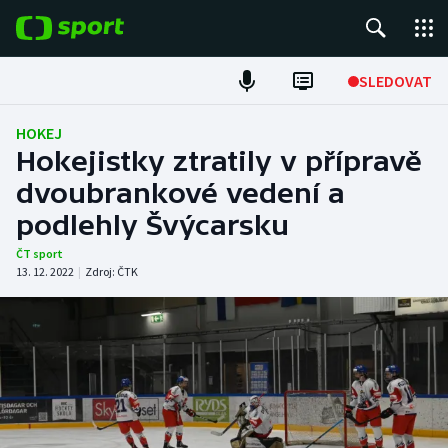
POPULÁRNÍ
SLEDOVAT
ME v atletice
HOKEJ
Hokejistky ztratily v přípravě
ME v plavání
dvoubrankové vedení a
podlehly Švýcarsku
Fotbal
ČT sport
Hokej
13. 12. 2022
|
Zdroj:
ČTK
Tenis
DALŠÍ SPORTY
Americký fotbal
NEPŘEHLÉDNĚTE