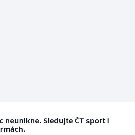
 neunikne. Sledujte ČT sport i
ormách.