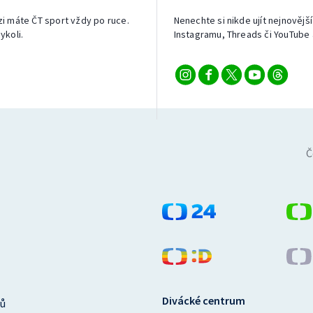
izi máte ČT sport vždy po ruce.
Nenechte si nikde ujít nejnovější
ykoli.
Instagramu, Threads či YouTube 
Č
Divácké centrum
ů