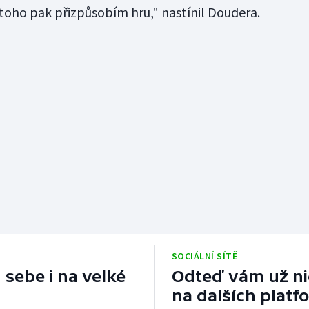
 toho pak přizpůsobím hru," nastínil Doudera.
SOCIÁLNÍ SÍTĚ
 sebe i na velké
Odteď vám už nic
na dalších platf