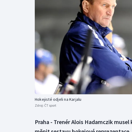
Curling
Dostihy
Florbal
Futsal
Golf
Gymnastika
Hokejisté odjeli na Karjalu
Zdroj:
ČT sport
Praha - Trenér Alois Hadamczik musel k
měnit sestavu hokejové reprezentace.