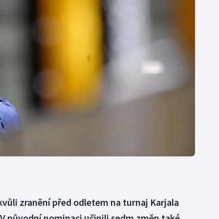
Moderní pětiboj
Triatlon
Motorsport
Veslování
Olympijské hry
Vodní slalom
Parasport
Volejbal
Plavání
Ostatní
Plážový volejbal
vůli zranění před odletem na turnaj Karjala
 V původní nominaci učinili sedm změn také