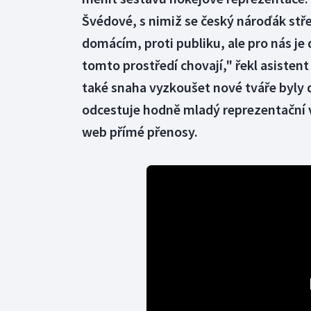
Švédové, s nimiž se český nároďák stř
domácím, proti publiku, ale pro nás je
tomto prostředí chovají," řekl asisten
také snaha vyzkoušet nové tváře byly 
odcestuje hodně mladý reprezentační v
web přímé přenosy.