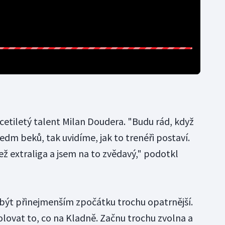
cetiletý talent Milan Doudera. "Budu rád, když
edm beků, tak uvidíme, jak to trenéři postaví.
ž extraliga a jsem na to zvědavý," podotkl
být přinejmenším zpočátku trochu opatrnější.
olovat to, co na Kladně. Začnu trochu zvolna a