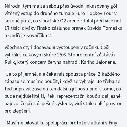
Národní tým má za sebou přes úvodní inkasovaný gól
vítězný vstup do druhého turnaje Euro Hockey Tour v
Gymnastika
sezoně poté, co v pražské O2 areně zdolal před více než
Házená
17 tisíci diváky Finsko zásluhou branek Davida Tomáška
a Ondřeje Kovařčíka 2:1.
Jezdectví
Všechna čtyři dosavadní vystoupení v ročníku Češi
Judo
vyhráli s celkovým skóre 15:6. Stoprocentní zůstává i
Rulík, který koncem června nahradil Kariho Jalonena.
Krasobruslení
"Je to příjemné, ale čeká nás spousta práce. Z každého
zápasu se musíme poučit, i když se vyhraje. Je třeba se
Lezení
teď připravit zase na ten další a jít postupně k tomu, co
Lyže a snowboard
bude nejdůležitější," řekl reprezentační kouč a dal jasně
najevo, že přes úspěšné výsledky vidí stále další prostor
Moderní pětiboj
pro zlepšení.
Motorsport
"Musíme pilovat tu spolupráci, protože v utkání s Finy