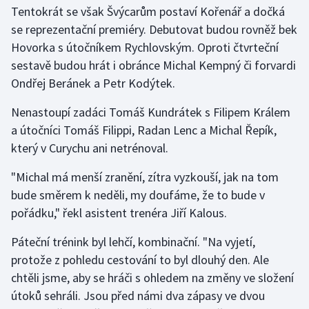
Stolní tenis
Tentokrát se však Švýcarům postaví Kořenář a dočká
se reprezentační premiéry. Debutovat budou rovněž bek
Triatlon
Hovorka s útočníkem Rychlovským. Oproti čtvrteční
sestavě budou hrát i obránce Michal Kempný či forvardi
Veslování
Ondřej Beránek a Petr Kodýtek.
Vodní slalom
Nenastoupí zadáci Tomáš Kundrátek s Filipem Králem
a útočníci Tomáš Filippi, Radan Lenc a Michal Řepík,
Volejbal
který v Curychu ani netrénoval.
Ostatní
"Michal má menší zranění, zítra vyzkouší, jak na tom
bude směrem k neděli, my doufáme, že to bude v
pořádku," řekl asistent trenéra Jiří Kalous.
Páteční trénink byl lehčí, kombinační. "Na vyjetí,
protože z pohledu cestování to byl dlouhý den. Ale
chtěli jsme, aby se hráči s ohledem na změny ve složení
útoků sehráli. Jsou před námi dva zápasy ve dvou