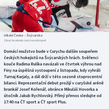
Baseball a softbal
Soutěže
Basketbal
Historické návraty
Biatlon
Aplikace ČT sport
Utkání Česko – Švýcarsko
Boby a skeleton
AZ kvíz
Zdroj:
facebook.com/narodnisport
Box
Domácí mužstvo bude v Curychu dalším soupeřem
českých hokejistů na Švýcarských hrách. Svěřenci
Curling
kouče Radima Rulíka navázali ve čtvrtek výhrou nad
Finy na úspěšná vystoupení z listopadu, kdy vyhráli
Dostihy
Turnaj Karjaly, a dál drží v této sezoně stoprocentní
bilanci. Reprezentační debut prožijí v curyšské aréně
Florbal
brankář Josef Kořenář, obránce Mikuláš Hovorka a
útočník Jakub Rychlovský. Přímý přenos sledujte od
Futsal
17:40 na ČT sport a ČT sport Plus.
Golf