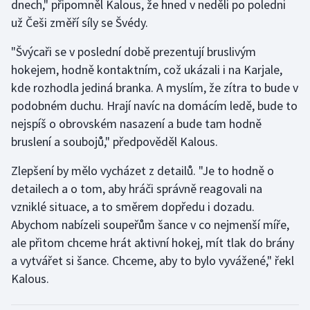
dnech," připomněl Kalous, že hned v neděli po poledni
už Češi změří síly se Švédy.
"Švýcaři se v poslední době prezentují bruslivým
hokejem, hodně kontaktním, což ukázali i na Karjale,
kde rozhodla jediná branka. A myslím, že zítra to bude v
podobném duchu. Hrají navíc na domácím ledě, bude to
nejspíš o obrovském nasazení a bude tam hodně
bruslení a soubojů," předpověděl Kalous.
Zlepšení by mělo vycházet z detailů. "Je to hodně o
detailech a o tom, aby hráči správně reagovali na
vzniklé situace, a to směrem dopředu i dozadu.
Abychom nabízeli soupeřům šance v co nejmenší míře,
ale přitom chceme hrát aktivní hokej, mít tlak do brány
a vytvářet si šance. Chceme, aby to bylo vyvážené," řekl
Kalous.