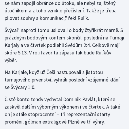
se nám zapojil obránce do útoku, ale nebyl zajištěný
Olympijské hry
útočníkem a z toho vzniklo přečíslení. Takže je třeba
pilovat souhry a komunikaci," řekl Rulík.
Parasport
Švýcaři naproti tomu usilovali o body čtyřikrát marně. S
Plavání
prázdným bodovým kontem skončili poslední na Turnaji
Karjaly a ve čtvrtek podlehli Švédům 2:4. Celkově mají
Plážový volejbal
skóre 5:13. V roli favorita zápasu tak bude Rulíkův
výběr.
Ragby
Na Karjale, když už Češi nastupovali s jistotou
Rychlobruslení
turnajového prvenství, vyhráli poslední vzájemné klání
se Švýcary 1:0.
Rychlostní kanoistika
Čisté konto tehdy vychytal Dominik Pavlát, který se
Short track
zaskvěl dalším výborným výkonem i ve čtvrtek. A také
on je stále stoprocentní – tři reprezentační starty
Sportovní střelba
proměnil gólman extraligové Plzně ve tři výhry.