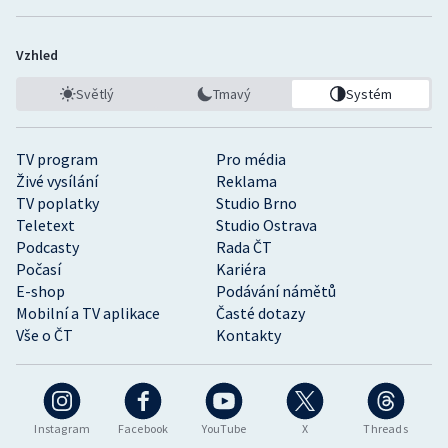
Vzhled
Světlý
Tmavý
Systém
TV program
Pro média
Živé vysílání
Reklama
TV poplatky
Studio Brno
Teletext
Studio Ostrava
Podcasty
Rada ČT
Počasí
Kariéra
E-shop
Podávání námětů
Mobilní a TV aplikace
Časté dotazy
Vše o ČT
Kontakty
Instagram
Facebook
YouTube
X
Threads