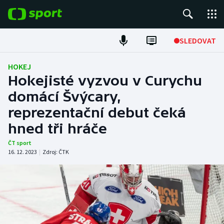
POPULÁRNÍ
SLEDOVAT
Fotbal
HOKEJ
Hokejisté vyzvou v Curychu
Hokej
domácí Švýcary,
reprezentační debut čeká
Tenis
hned tři hráče
Atletika
ČT sport
16. 12. 2023
|
Zdroj:
ČTK
Cyklistika
DALŠÍ SPORTY
Americký fotbal
NEPŘEHLÉDNĚTE