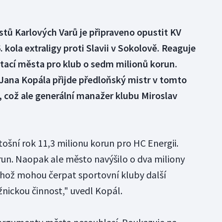
istů Karlových Varů je připraveno opustit KV
 kola extraligy proti Slavii v Sokolově. Reaguje
tací města pro klub o sedm milionů korun.
Jana Kopála přijde předloňský mistr v tomto
n, což ale generální manažer klubu Miroslav
tošní rok 11,3 milionu korun pro HC Energii.
run. Naopak ale město navýšilo o dva miliony
ěhož mohou čerpat sportovní kluby další
nickou činnost," uvedl Kopál.