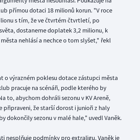
argumenty města nesouhlasí. Poukazuje na
klub přímou dotaci 18 milionů korun. "V roce
ionu s tím, že ve čtvrtém čtvrtletí, po
světa, dostaneme doplatek 3,2 milionu, k
města nehlásí a nechce o tom slyšet," řekl
nt o výrazném poklesu dotace zástupci města
klub pracuje na scénáři, podle kterého by
Na to, abychom dohráli sezonu v KV Areně,
ipraveni, že starší dorost i junioři z haly
by dokončily sezonu v malé hale," uvedl Vaněk.
ti nesplňuje podmínky pro extraligu, Vaněk je