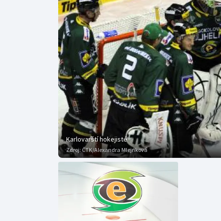
Curling
Dostihy
Florbal
Futsal
Golf
Gymnastika
Karlovarští hokejisté
Zdroj:
ČTK/Alexandra Mlejnková