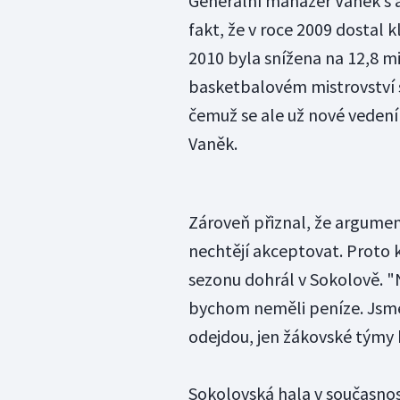
Generální manažer Vaněk s 
fakt, že v roce 2009 dostal 
2010 byla snížena na 12,8 mil
basketbalovém mistrovství 
čemuž se ale už nové vedení 
Vaněk.
Zároveň přiznal, že argume
nechtějí akceptovat. Proto 
sezonu dohrál v Sokolově. "
bychom neměli peníze. Jsme př
odejdou, jen žákovské týmy 
Sokolovská hala v současnos