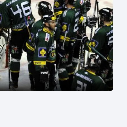
Moderní pětiboj
Triatlon
Motorsport
Veslování
Olympijské hry
Vodní slalom
Parasport
Volejbal
Plavání
Ostatní
Plážový volejbal