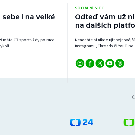
SOCIÁLNÍ SÍTĚ
 sebe i na velké
Odteď vám už nic
na dalších platf
izi máte ČT sport vždy po ruce.
Nenechte si nikde ujít nejnovější
ykoli.
Instagramu, Threads či YouTube 
Č