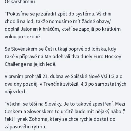
Oskarshamnu.
Olympijské hry
"Pokusíme se je zařadit zpět do systému. Všichni
chodili na led, takže nemusíme mít žádné obavy,"
Parasport
doplnil Jalonen k hráčům, kteří se zapojili po krátkém
volnu po sezoně.
Plavání
Se Slovenskem se Češi utkají poprvé od loňska, kdy
Plážový volejbal
také v přípravě na MS odehráli dva duely Euro Hockey
Challenge na jejich ledě.
Ragby
V prvním prohráli 21. dubna ve Spišské Nové Vsi 1:3 a o
Rychlobruslení
dva dny později v Trenčíně zvítězili 4:3 po samostatných
nájezdech.
Rychlostní kanoistika
"Všichni se těší na Slováky. Je to takové zpestření. Mezi
Short track
Českem a Slovenskem to určitě bude mít nějaký náboj,"
řekl Hynek Zohorna, který se chce rychle dostat do
Sportovní střelba
zápasového rytmu.