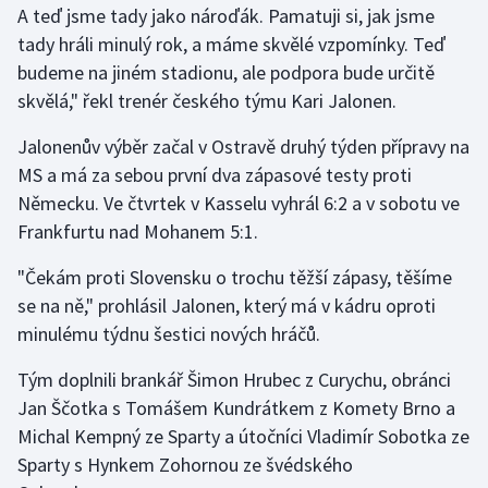
A teď jsme tady jako nároďák. Pamatuji si, jak jsme
tady hráli minulý rok, a máme skvělé vzpomínky. Teď
Gymnastika
budeme na jiném stadionu, ale podpora bude určitě
skvělá," řekl trenér českého týmu Kari Jalonen.
Házená
Jalonenův výběr začal v Ostravě druhý týden přípravy na
Jezdectví
MS a má za sebou první dva zápasové testy proti
Německu. Ve čtvrtek v Kasselu vyhrál 6:2 a v sobotu ve
Judo
Frankfurtu nad Mohanem 5:1.
Krasobruslení
"Čekám proti Slovensku o trochu těžší zápasy, těšíme
se na ně," prohlásil Jalonen, který má v kádru oproti
Lezení
minulému týdnu šestici nových hráčů.
Lyže a snowboard
Tým doplnili brankář Šimon Hrubec z Curychu, obránci
Jan Ščotka s Tomášem Kundrátkem z Komety Brno a
Moderní pětiboj
Michal Kempný ze Sparty a útočníci Vladimír Sobotka ze
Sparty s Hynkem Zohornou ze švédského
Motorsport