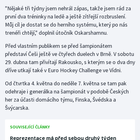
Stolní tenis
"Nějaké tři týdny jsem nehrál zápas, takže jsem rád za
první dva tréninky na ledě a ještě zítřejší rozbruslení.
Triatlon
Můj cíl je dostat se do herního systému, který po nás
trenéři chtějí," doplnil útočník Oskarshamnu.
Veslování
Před vlastním publikem se před šampionátem
Vodní slalom
představí Češi ještě ve čtyřech duelech v Brně. V sobotu
29. dubna tam přivítají Rakousko, s kterým se o dva dny
Volejbal
dříve utkají také v Euro Hockey Challenge ve Vídni.
Ostatní
Od čtvrtka 4. května do neděle 7. května se tam pak
odehraje i generálka na šampionát v podobě Českých
her za účasti domácího týmu, Finska, Švédska a
Švýcarska.
SOUVISEJÍCÍ ČLÁNKY
Reprezentace má před sebou druhý týden