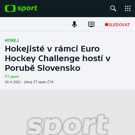
POPULÁRNÍ
SLEDOVAT
Fotbal
HOKEJ
Hokejisté v rámci Euro
Hokej
Hockey Challenge hostí v
Porubě Slovensko
Tenis
ČT sport
Atletika
20. 4. 2023
|
Zdroj:
ČT sport
,
ČTK
Cyklistika
DALŠÍ SPORTY
Americký fotbal
NEPŘEHLÉDNĚTE