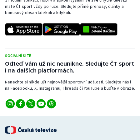
S mobilní aplikací, HbbTV a apkou iVysílání ve své chytré televizi
máte ČT sport vždy po ruce. Sledujte přímé přenosy, články a
bonusový obsah kdekoli a kdykoli.
SOCIÁLNÍ SÍTĚ
Odteď vám už nic neunikne. Sledujte ČT sport
i na dalších platformách.
Nenechte si nikde ujít nejnovější sportovní události. Sledujte nás i
na Facebooku, X, Instagramu, Threads či YouTube a buďte v obraze.