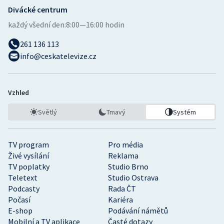
Divácké centrum
každý všední den:
8:00—16:00 hodin
261 136 113
info@ceskatelevize.cz
Vzhled
Světlý
Tmavý
Systém
TV program
Pro média
Živé vysílání
Reklama
TV poplatky
Studio Brno
Teletext
Studio Ostrava
Podcasty
Rada ČT
Počasí
Kariéra
E-shop
Podávání námětů
Mobilní a TV aplikace
Časté dotazy