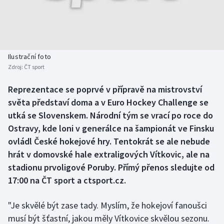
Baseball a softbal
Soutěže
Basketbal
Historické návraty
Biatlon
Aplikace ČT sport
Ilustrační foto
Zdroj:
ČT sport
Boby a skeleton
AZ kvíz
Reprezentace se poprvé v přípravě na mistrovství
světa představí doma a v Euro Hockey Challenge se
Box
utká se Slovenskem. Národní tým se vrací po roce do
Curling
Ostravy, kde loni v generálce na šampionát ve Finsku
ovládl České hokejové hry. Tentokrát se ale nebude
Dostihy
hrát v domovské hale extraligových Vítkovic, ale na
stadionu prvoligové Poruby. Přímý přenos sledujte od
Florbal
17:00 na ČT sport a ctsport.cz.
Futsal
"Je skvělé být zase tady. Myslím, že hokejoví fanoušci
musí být šťastní, jakou měly Vítkovice skvělou sezonu.
Golf