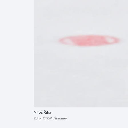
Curling
Dostihy
Florbal
Futsal
Golf
Gymnastika
Miloš Říha
Zdroj:
ČTK/Vít Šimánek