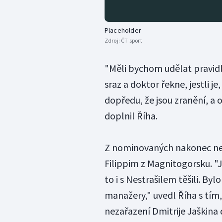
Placeholder
Zdroj:
ČT sport
"Měli bychom udělat pravidla
sraz a doktor řekne, jestli 
dopředu, že jsou zranění, a o
doplnil Říha.
Z nominovaných nakonec ne
Filippim z Magnitogorsku. "J
to i s Nestrašilem těšili. Bylo
manažery," uvedl Říha s tí
nezařazení Dmitrije Jaškina