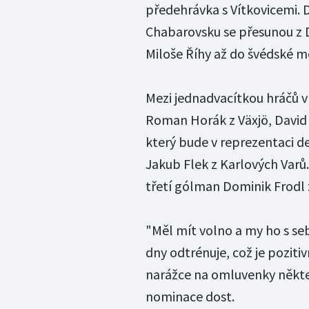
předehrávka s Vítkovicemi. 
Chabarovsku se přesunou z 
Miloše Říhy až do švédské m
Mezi jednadvacítkou hráčů v
Roman Horák z Växjö, David 
který bude v reprezentaci 
Jakub Flek z Karlových Varů
třetí gólman Dominik Frodl z
"Měl mít volno a my ho s seb
dny odtrénuje, což je pozitiv
narážce na omluvenky někter
nominace dost.