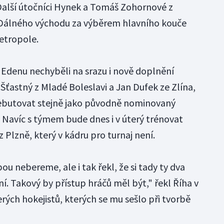
Další útočníci Hynek a Tomáš Zohornové z
Dálného východu za výběrem hlavního kouče
etropole.
 Edenu nechyběli na srazu i nově doplnění
Šťastný z Mladé Boleslavi a Jan Dufek ze Zlína,
debutovat stejně jako původně nominovaný
. Navíc s týmem bude dnes i v úterý trénovat
 Plzně, který v kádru pro turnaj není.
ou nebereme, ale i tak řekl, že si tady ty dva
ní. Takový by přístup hráčů měl být," řekl Říha v
ých hokejistů, kterých se mu sešlo při tvorbě