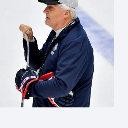
Moderní pětiboj
Triatlon
Motorsport
Veslování
Olympijské hry
Vodní slalom
Parasport
Volejbal
Plavání
Ostatní
Plážový volejbal