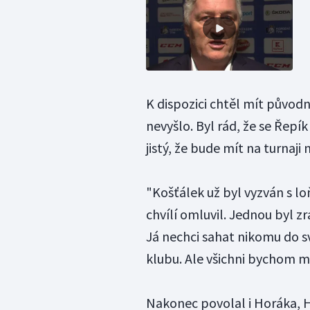
K dispozici chtěl mít původ
nevyšlo. Byl rád, že se Řepík
jistý, že bude mít na turnaji
"Košťálek už byl vyzván s l
chvílí omluvil. Jednou byl zr
Já nechci sahat nikomu do s
klubu. Ale všichni bychom mě
Nakonec povolal i Horáka, H