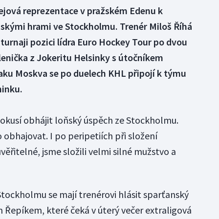
kejová reprezentace v pražském Edenu k
skými hrami ve Stockholmu. Trenér Miloš Říhá
 turnaji pozici lídra Euro Hockey Tour po dvou
lenička z Jokeritu Helsinky s útočníkem
ku Moskva se po duelech KHL připojí k týmu
ninku.
 pokusí obhájit loňský úspěch ze Stockholmu.
 obhajovat. I po peripetiích při složení
ěřitelné, jsme složili velmi silné mužstvo a
tockholmu se mají trenérovi hlásit sparťanský
 Řepíkem, které čeká v úterý večer extraligová