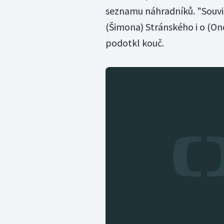
seznamu náhradníků. "Souvisí 
(Šimona) Stránského i o (Ondř
podotkl kouč.