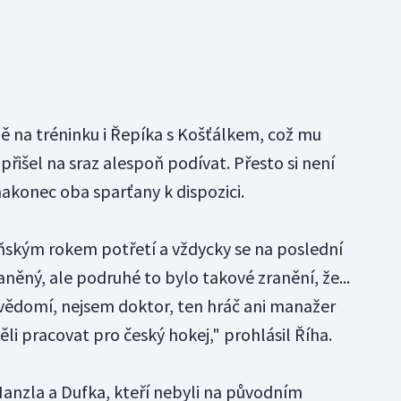
ně na tréninku i Řepíka s Košťálkem, což mu
 přišel na sraz alespoň podívat. Přesto si není
 nakonec oba sparťany k dispozici.
oňským rokem potřetí a vždycky se na poslední
aněný, ale podruhé to bylo takové zranění, že...
vědomí, nejsem doktor, ten hráč ani manažer
li pracovat pro český hokej," prohlásil Říha.
anzla a Dufka, kteří nebyli na původním