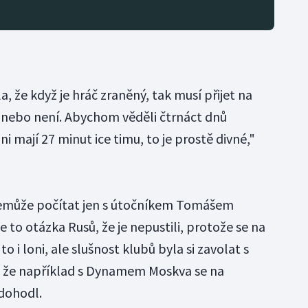
, že když je hráč zraněný, tak musí přijet na
je, nebo není. Abychom věděli čtrnáct dnů
ni mají 27 minut ice timu, to je prostě divné,"
může počítat jen s útočníkem Tomášem
e to otázka Rusů, že je nepustili, protože se na
 to i loni, ale slušnost klubů byla si zavolat s
m, že například s Dynamem Moskva se na
 dohodl.