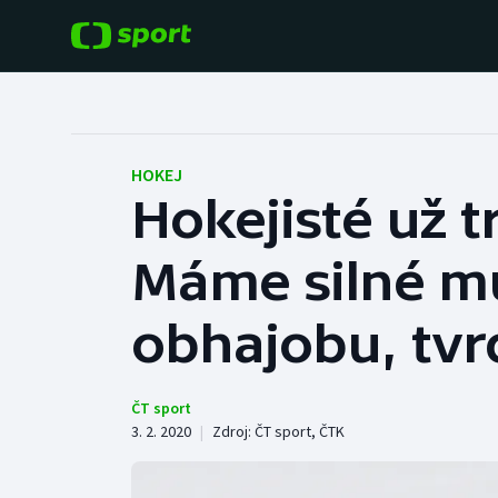
POPULÁRNÍ
DALŠÍ SPORTY
Fotbal
Americký fotbal
HOKEJ
Hokejisté už t
Hokej
Baseball a softbal
Máme silné mu
Tenis
Basketbal
Atletika
obhajobu, tvr
Biatlon
Cyklistika
Boby a skeleton
ČT sport
3. 2. 2020
|
Zdroj:
ČT sport
,
ČTK
Box