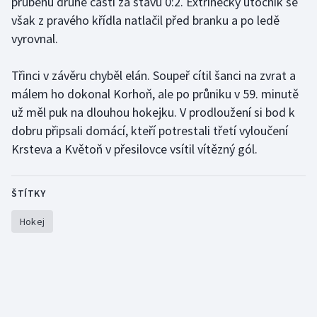
průběhu druhé části za stavu 0:2. Extřinecký útočník se
Stolní tenis
však z pravého křídla natlačil před branku a po ledě
vyrovnal.
Triatlon
Třinci v závěru chyběl elán. Soupeř cítil šanci na zvrat a
Veslování
málem ho dokonal Korhoň, ale po průniku v 59. minutě
už měl puk na dlouhou hokejku. V prodloužení si bod k
Vodní slalom
dobru připsali domácí, kteří potrestali třetí vyloučení
Volejbal
Krsteva a Květoň v přesilovce vsítil vítězný gól.
Ostatní
ŠTÍTKY
Hokej