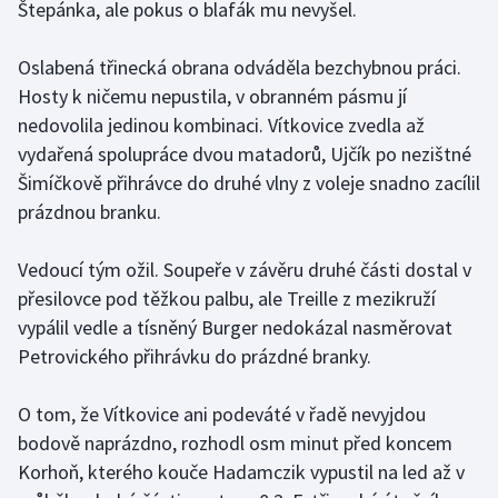
Štepánka, ale pokus o blafák mu nevyšel.
Olympijské hry
Oslabená třinecká obrana odváděla bezchybnou práci.
Parasport
Hosty k ničemu nepustila, v obranném pásmu jí
nedovolila jedinou kombinaci. Vítkovice zvedla až
Plavání
vydařená spolupráce dvou matadorů, Ujčík po nezištné
Šimíčkově přihrávce do druhé vlny z voleje snadno zacílil
Plážový volejbal
prázdnou branku.
Ragby
Vedoucí tým ožil. Soupeře v závěru druhé části dostal v
přesilovce pod těžkou palbu, ale Treille z mezikruží
Rychlobruslení
vypálil vedle a tísněný Burger nedokázal nasměrovat
Rychlostní kanoistika
Petrovického přihrávku do prázdné branky.
Short track
O tom, že Vítkovice ani podeváté v řadě nevyjdou
bodově naprázdno, rozhodl osm minut před koncem
Sportovní střelba
Korhoň, kterého kouče Hadamczik vypustil na led až v