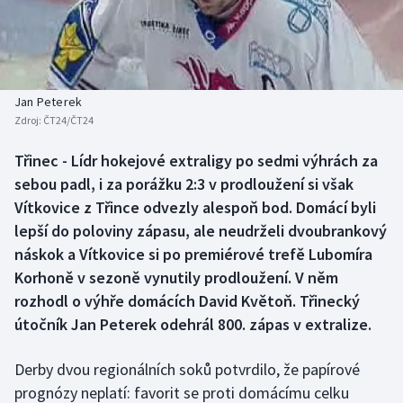
Baseball a softbal
Soutěže
Basketbal
Historické návraty
Biatlon
Aplikace ČT sport
Jan Peterek
Zdroj:
ČT24/ČT24
Boby a skeleton
AZ kvíz
Třinec - Lídr hokejové extraligy po sedmi výhrách za
sebou padl, i za porážku 2:3 v prodloužení si však
Box
Vítkovice z Třince odvezly alespoň bod. Domácí byli
Curling
lepší do poloviny zápasu, ale neudrželi dvoubrankový
náskok a Vítkovice si po premiérové trefě Lubomíra
Dostihy
Korhoně v sezoně vynutily prodloužení. V něm
rozhodl o výhře domácích David Květoň. Třinecký
Florbal
útočník Jan Peterek odehrál 800. zápas v extralize.
Futsal
Derby dvou regionálních soků potvrdilo, že papírové
prognózy neplatí: favorit se proti domácímu celku
Golf