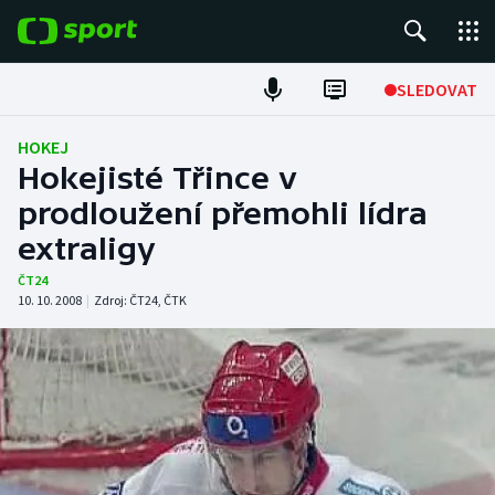
POPULÁRNÍ
SLEDOVAT
Fotbal
HOKEJ
Hokejisté Třince v
Hokej
prodloužení přemohli lídra
extraligy
Tenis
ČT24
Atletika
10. 10. 2008
|
Zdroj:
ČT24
,
ČTK
Cyklistika
DALŠÍ SPORTY
Americký fotbal
NEPŘEHLÉDNĚTE