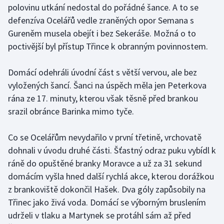
polovinu utkání nedostal do pořádné šance. A to se
defenzíva Ocelářů vedle zraněných opor Semana s
Gymnastika
Gureněm musela obejít i bez Sekeráše. Možná o to
poctivější byl přístup Třince k obranným povinnostem.
Házená
Jezdectví
Domácí odehráli úvodní část s větší vervou, ale bez
vyložených šancí. Šanci na úspěch měla jen Peterkova
Judo
rána ze 17. minuty, kterou však těsně před brankou
srazil obránce Barinka mimo tyče.
Krasobruslení
Co se Ocelářům nevydařilo v první třetině, vrchovatě
Lezení
dohnali v úvodu druhé části. Šťastný odraz puku vybídl k
ráně do opuštěné branky Moravce a už za 31 sekund
Lyže a snowboard
domácím vyšla hned další rychlá akce, kterou dorážkou
z brankoviště dokončil Hašek. Dva góly zapůsobily na
Moderní pětiboj
Třinec jako živá voda. Domácí se výborným bruslením
udrželi v tlaku a Martynek se protáhl sám až před
Motorsport