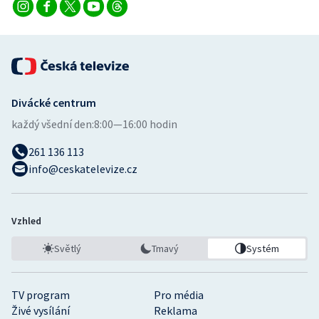
Divácké centrum
každý všední den:
8:00—16:00 hodin
261 136 113
info@ceskatelevize.cz
Vzhled
Světlý
Tmavý
Systém
TV program
Pro média
Živé vysílání
Reklama