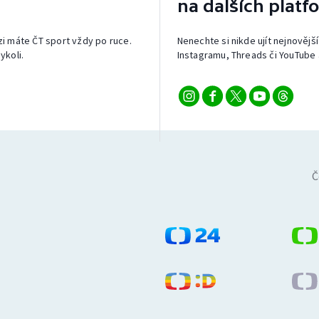
na dalších platf
izi máte ČT sport vždy po ruce.
Nenechte si nikde ujít nejnovější
ykoli.
Instagramu, Threads či YouTube 
Č