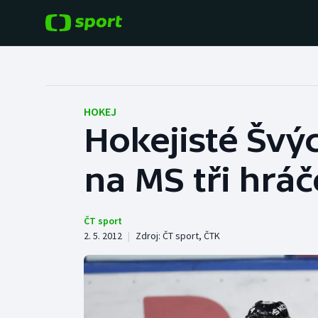
POPULÁRNÍ
DALŠÍ SPORTY
Fotbal
Americký fotbal
HOKEJ
Hokejisté Švý
Hokej
Baseball a softbal
na MS tři hráč
Tenis
Basketbal
Atletika
Biatlon
ČT sport
2. 5. 2012
|
Zdroj:
ČT sport
,
ČTK
Cyklistika
Boby a skeleton
Box