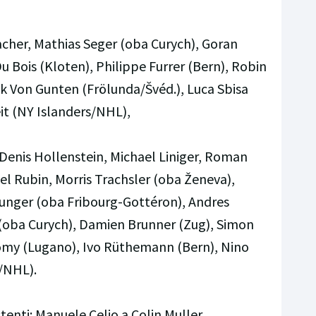
cher, Mathias Seger (oba Curych), Goran
Du Bois (Kloten), Philippe Furrer (Bern), Robin
k Von Gunten (Frölunda/Švéd.), Luca Sbisa
t (NY Islanders/NHL),
Denis Hollenstein, Michael Liniger, Roman
iel Rubin, Morris Trachsler (oba Ženeva),
runger (oba Fribourg-Gottéron), Andres
oba Curych), Damien Brunner (Zug), Simon
omy (Lugano), Ivo Rüthemann (Bern), Nino
s/NHL).
enti: Manuele Celio a Colin Muller.