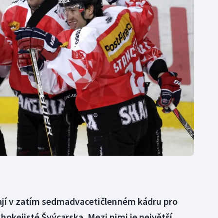
Moderní pětiboj
Triatlon
Motorsport
Veslování
Olympijské hry
Vodní slalom
Parasport
Volejbal
Plavání
Ostatní
Plážový volejbal
mají v zatím sedmadvacetičlenném kádru pro
hokejisté Švýcarska. Mezi nimi je největší