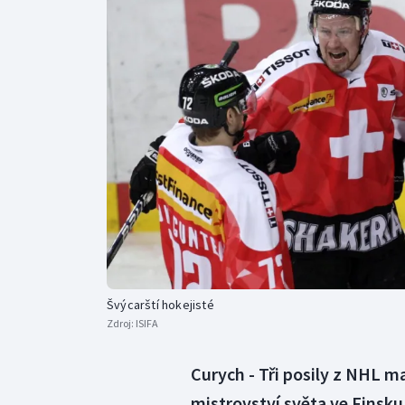
Curling
Dostihy
Florbal
Futsal
Golf
Gymnastika
Švýcarští hokejisté
Zdroj:
ISIFA
Curych - Tři posily z NHL 
mistrovství světa ve Finsku 