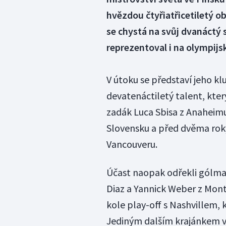
hvězdou čtyřiatřicetiletý o
se chystá na svůj dvanáctý 
reprezentoval i na olympijs
V útoku se představí jeho kl
devatenáctiletý talent, který
zadák Luca Sbisa z Anaheimu
Slovensku a před dvěma roky
Vancouveru.
Účast naopak odřekli gólma
Diaz a Yannick Weber z Mon
kole play-off s Nashvillem, 
Jediným dalším krajánkem v 