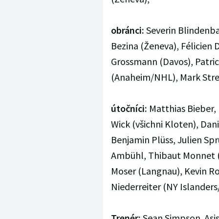
obránci:
Severin Blindenba
Bezina (Ženeva), Félicien 
Grossmann (Davos), Patric
(Anaheim/NHL), Mark Strei
útočníci:
Matthias Bieber, 
Wick (všichni Kloten), Dan
Benjamin Plüss, Julien Sp
Ambühl, Thibaut Monnet (
Moser (Langnau), Kevin R
Niederreiter (NY Islander
Trenér:
Sean Simpson. Asist