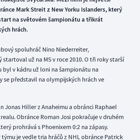
bránce Mark Streit z New Yorku Islanders, který
start na světovém šampionátu a třikrát
kých hrách.
ubový spoluhráč Nino Niederreiter,
 startoval už na MS v roce 2010. O tři roky starší
 byl v kádru už loni na šampionátu na
 se představil na olympijských hrách ve
n Jonas Hiller z Anaheimu a obránci Raphael
trealu. Obránce Roman Josi pokračuje v druhém
který prohrává s Phoenixem 0:2 na zápasy.
týmu je vedle tria hráčů z NHL obránce Patrick