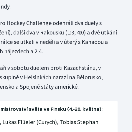
undy.
uro Hockey Challenge odehráli dva duely s
ení), další dva v Rakousku (1:3, 4:0) a dvě utkání
erálce se utkali v neděli a v úterý s Kanadou a
h nájezdech a 2:4.
ři v sobotu duelem proti Kazachstánu, v
 skupině v Helsinkách narazí na Bělorusko,
vensko a Spojené státy americké.
istrovství světa ve Finsku (4.-20. května):
, Lukas Flüeler (Curych), Tobias Stephan