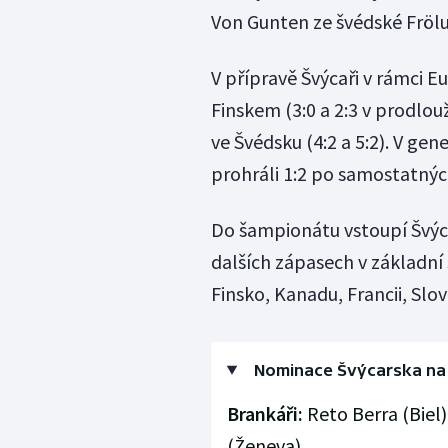
Von Gunten ze švédské Fröl
V přípravě Švýcaři v rámci E
Finskem (3:0 a 2:3 v prodlouž
ve Švédsku (4:2 a 5:2). V gen
prohráli 1:2 po samostatnýc
Do šampionátu vstoupí Švýca
dalších zápasech v základní
Finsko, Kanadu, Francii, Slo
Nominace Švýcarska na m
Brankáři:
Reto Berra (Biel)
(Ženeva),