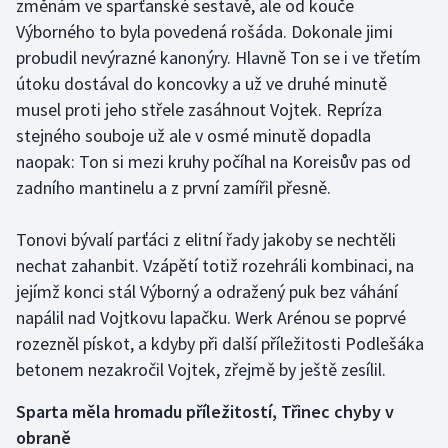
změnám ve sparťanské sestavě, ale od kouče
Výborného to byla povedená rošáda. Dokonale jimi
Gymnastika
probudil nevýrazné kanonýry. Hlavně Ton se i ve třetím
útoku dostával do koncovky a už ve druhé minutě
Házená
musel proti jeho střele zasáhnout Vojtek. Repríza
stejného souboje už ale v osmé minutě dopadla
Jezdectví
naopak: Ton si mezi kruhy počíhal na Koreisův pas od
zadního mantinelu a z první zamířil přesně.
Judo
Krasobruslení
Tonovi bývalí parťáci z elitní řady jakoby se nechtěli
nechat zahanbit. Vzápětí totiž rozehráli kombinaci, na
Lezení
jejímž konci stál Výborný a odražený puk bez váhání
napálil nad Vojtkovu lapačku. Werk Arénou se poprvé
Lyže a snowboard
rozezněl pískot, a kdyby při další příležitosti Podlešáka
betonem nezakročil Vojtek, zřejmě by ještě zesílil.
Moderní pětiboj
Sparta měla hromadu příležitostí, Třinec chyby v
Motorsport
obraně