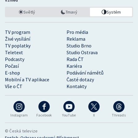
Vzhled
Světlý
Tmavý
Systém
TV program
Pro média
Živé vysílání
Reklama
TV poplatky
Studio Brno
Teletext
Studio Ostrava
Podcasty
Rada ČT
Počasí
Kariéra
E-shop
Podávání námětů
Mobilní a TV aplikace
Časté dotazy
Vše o ČT
Kontakty
Instagram
Facebook
YouTube
X
Threads
© Česká televize
•
•
English
Ochrana soukromí
Přístupnost