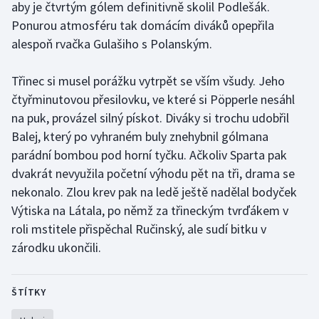
aby je čtvrtým gólem definitivně skolil Podlešák.
Stolní tenis
Ponurou atmosféru tak domácím diváků opepřila
alespoň rvačka Gulašiho s Polanským.
Triatlon
Veslování
Třinec si musel porážku vytrpět se vším všudy. Jeho
čtyřminutovou přesilovku, ve které si Pöpperle nesáhl
Vodní slalom
na puk, provázel silný pískot. Diváky si trochu udobřil
Balej, který po vyhraném buly znehybnil gólmana
Volejbal
parádní bombou pod horní tyčku. Ačkoliv Sparta pak
dvakrát nevyužila početní výhodu pět na tři, drama se
Ostatní
nekonalo. Zlou krev pak na ledě ještě nadělal bodyček
Výtiska na Látala, po němž za třineckým tvrďákem v
roli mstitele přispěchal Ručinský, ale sudí bitku v
zárodku ukončili.
ŠTÍTKY