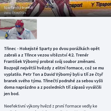
Baseball a softbal
Soutěže
Sparťanský brankář
Zdroj:
ČT24/ČT24
Basketbal
Historické návraty
Biatlon
Aplikace ČT sport
Boby a skeleton
AZ kvíz
Třinec - Hokejisté Sparty po dvou porážkách opět
Box
zabrali a z Třince vezou vítězství 4:2. Trenér
František Výborný probral svůj soubor změnami.
Curling
Rozpojil největší hvězdy z elitní formace, což se mu
vyplatilo. Petr Ton a David Výborný byli u tří ze čtyř
Dostihy
branek svého týmu. Třinečtí podruhé za sebou vyšli
Florbal
doma naprázdno a z posledních tří zápasů vyválčili
jen bod.
Futsal
Neefektivní výkony hvězd z první formace vedly ke
Golf