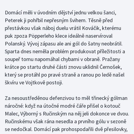
Olympijské hry
Domácí měli v úvodním dějství jednu velkou šanci,
Peterek ji pohřbil nepřesným švihem. Těsně před
Parasport
přestávkou však náboj duelu vrátil Kováčik, kterému
puk zpoza Pöpperleho klece ideálně naservíroval
Plavání
Polanský. Vývoj zápasu ale ani gól do šatny neobrátil.
Sparta dnes neměla problém produkovat příležitosti a
Plážový volejbal
soupeř tomu napomáhal chybami v obraně. Pražany
Ragby
krátce po startu druhé části znovu uklidnil Černošek,
který se protáhl po pravé straně a ranou po ledě našel
Rychlobruslení
škvíru ve Vojtkově postoji.
Rychlostní kanoistika
Za nesoustředěnou defenzivou to měl třinecký gólman
náročné: když na útočné modré čáře přišel o kotouč
Short track
Malec, Výborný s Ručinským na něj jeli dokonce ve dvou.
Ručinskému však rána nesedla a prvního gólu v sezoně
Sportovní střelba
se nedočkal. Domácí pak prohospodařili dvě přesilovky,