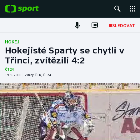
POPULÁRNÍ
SLEDOVAT
Fotbal
HOKEJ
Hokejisté Sparty se chytli v
Hokej
Třinci, zvítězili 4:2
Tenis
ČT24
19. 9. 2008
|
Zdroj:
ČTK
,
ČT24
Atletika
Cyklistika
DALŠÍ SPORTY
Americký fotbal
NEPŘEHLÉDNĚTE