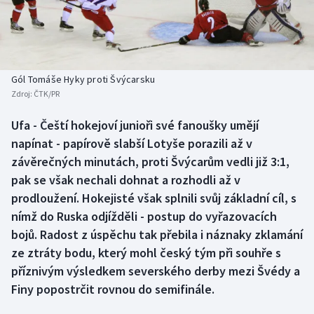
Baseball a softbal
Soutěže
Basketbal
Historické návraty
Biatlon
Aplikace ČT sport
Gól Tomáše Hyky proti Švýcarsku
Zdroj:
ČTK/PR
Boby a skeleton
AZ kvíz
Ufa - Čeští hokejoví junioři své fanoušky umějí
napínat - papírově slabší Lotyše porazili až v
Box
závěrečných minutách, proti Švýcarům vedli již 3:1,
Curling
pak se však nechali dohnat a rozhodli až v
prodloužení. Hokejisté však splnili svůj základní cíl, s
Dostihy
nímž do Ruska odjížděli - postup do vyřazovacích
bojů. Radost z úspěchu tak přebila i náznaky zklamání
Florbal
ze ztráty bodu, který mohl český tým při souhře s
příznivým výsledkem severského derby mezi Švédy a
Futsal
Finy popostrčit rovnou do semifinále.
Golf