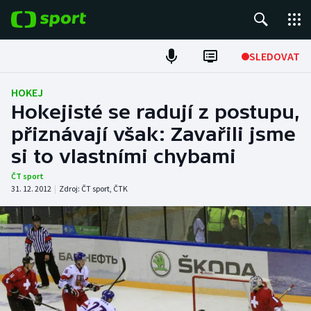
POPULÁRNÍ
SLEDOVAT
Fotbal
HOKEJ
Hokejisté se radují z postupu,
Hokej
přiznávají však: Zavařili jsme
si to vlastními chybami
Tenis
ČT sport
Atletika
31. 12. 2012
|
Zdroj:
ČT sport
,
ČTK
Cyklistika
DALŠÍ SPORTY
Americký fotbal
NEPŘEHLÉDNĚTE