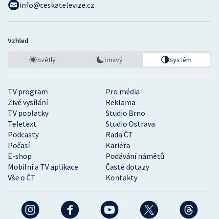
info@ceskatelevize.cz
Vzhled
Světlý
Tmavý
Systém
TV program
Pro média
Živé vysílání
Reklama
TV poplatky
Studio Brno
Teletext
Studio Ostrava
Podcasty
Rada ČT
Počasí
Kariéra
E-shop
Podávání námětů
Mobilní a TV aplikace
Časté dotazy
Vše o ČT
Kontakty