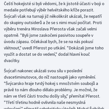
Čeští hokejisté si byli vědomi, že k jistotě účasti v boji o
medaile potřebují výběr helvétského kříže porazit.
Gymnastika
Švýcaři však na turnaji již několikrát ukázali, že nepatří
do skupiny outsiderů a že se s nimi musí počítat. Proti
Házená
výběru trenéra Miroslava Přerosta však začali velmi
Jezdectví
opatrně. "Byli jsme zaskočeni pasivitou soupeře v
úvodu zápasu. Očekával bych, že se na nás pokusí
Judo
vlétnout," uvedl Přerost po utkání. "Dokázali jsme toho
využít a dostat se do vedení," dodal hlavní kouč
Krasobruslení
dvacítky.
Lezení
Švýcaři nakonec ukázali svou sílu v poslední
dvacetiminutovce, do níž nastoupili jako vyměnění.
Lyže a snowboard
"Švýcarsko hraje tvrdý hokej s množstvím soubojů a
právě to nám dlouho dělalo problémy. Je možné, že
Moderní pětiboj
nám ve třetí části trochu došly síly," přemítal Přerost.
"Třetí třetinu hodně ovlivnila naše nesmyslná
Motorsport
vyloučení," připustil sebekriticky útočník Michal Švihálek