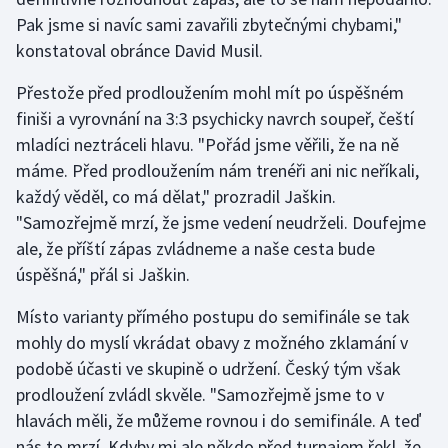
Stolní tenis
Pak jsme si navíc sami zavařili zbytečnými chybami,"
konstatoval obránce David Musil.
Triatlon
Přestože před prodloužením mohl mít po úspěšném
Veslování
finiši a vyrovnání na 3:3 psychicky navrch soupeř, čeští
mladíci neztráceli hlavu. "Pořád jsme věřili, že na ně
Vodní slalom
máme. Před prodloužením nám trenéři ani nic neříkali,
každý věděl, co má dělat," prozradil Jaškin.
Volejbal
"Samozřejmě mrzí, že jsme vedení neudrželi. Doufejme
ale, že příští zápas zvládneme a naše cesta bude
Ostatní
úspěšná," přál si Jaškin.
Místo varianty přímého postupu do semifinále se tak
mohly do myslí vkrádat obavy z možného zklamání v
podobě účasti ve skupině o udržení. Český tým však
prodloužení zvládl skvěle. "Samozřejmě jsme to v
hlavách měli, že můžeme rovnou i do semifinále. A teď
nás to mrzí. Kdyby mi ale někdo před turnajem řekl, že