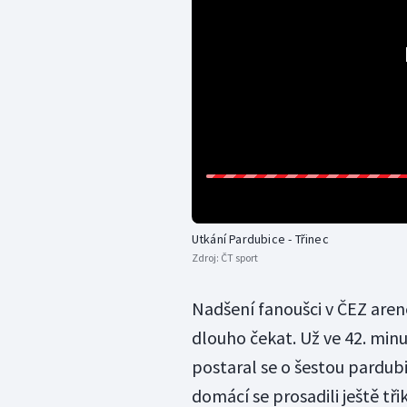
Utkání Pardubice - Třinec
Zdroj:
ČT sport
Nadšení fanoušci v ČEZ are
dlouho čekat. Už ve 42. minu
postaral se o šestou pardubi
domácí se prosadili ještě tř