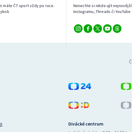
izi máte ČT sport vždy po ruce.
Nenechte si nikde ujít nejnovější
ykoli.
Instagramu, Threads či YouTube 
Č
Divácké centrum
ů