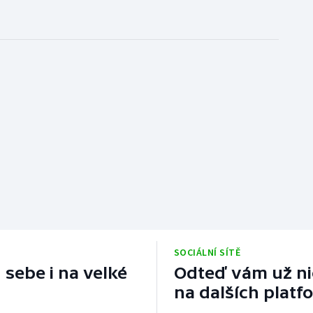
SOCIÁLNÍ SÍTĚ
 sebe i na velké
Odteď vám už nic
na dalších platf