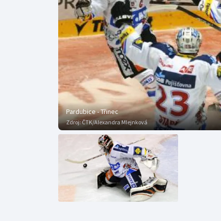
Curling
Dostihy
Florbal
Futsal
Golf
Pardubice - Třinec
Gymnastika
Zdroj:
ČTK/Alexandra Mlejnková