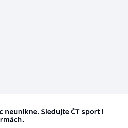
 neunikne. Sledujte ČT sport i
ormách.