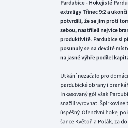
Pardubice - Hokejisté Pardu
extraligy Třinec 9:2 a ukonči
potvrdili, že se jim proti t
sebou, nastříleli nejvíce br
produktivitě. Pardubice si 
posunuly se na deváté místo 
na jasné výhře podílel kapit
Utkání nezačalo pro domácí p
pardubické obrany i brankáře
Inkasovaný gól však Pardub
snažili vyrovnat. Špirkovi se
úspěšný. Ofenzivní hokej pok
šance Květoň a Polák, za do