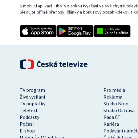
S mobilní aplikací, HbbTV a apkou iVysílání ve své chytré telev
Sledujte přímé přenosy, články a bonusový obsah kdekoli a kd
TV program
Pro média
Živé vysílání
Reklama
TV poplatky
Studio Brno
Teletext
Studio Ostrava
Podcasty
Rada ČT
Počasí
Kariéra
E-shop
Podávání námět
Mobilní a TV aplikace
Časté dotazy