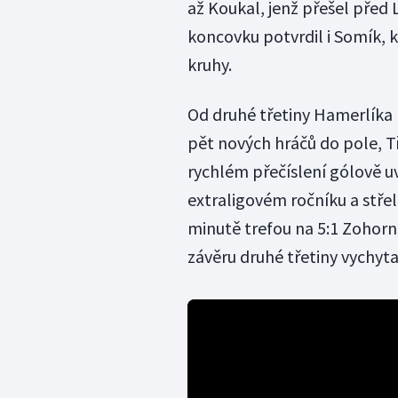
až Koukal, jenž přešel před 
koncovku potvrdil i Somík, 
kruhy.
Od druhé třetiny Hamerlíka n
pět nových hráčů do pole, T
rychlém přečíslení gólově uv
extraligovém ročníku a stře
minutě trefou na 5:1 Zohorn
závěru druhé třetiny vychy