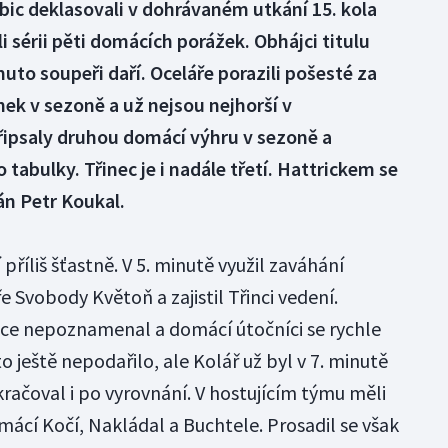
bic deklasovali v dohrávaném utkání 15. kola
li sérii pěti domácích porážek. Obhájci titulu
omuto soupeři daří. Oceláře porazili pošesté za
anek v sezoně a už nejsou nejhorší v
připsaly druhou domácí výhru v sezoně a
tabulky. Třinec je i nadále třetí. Hattrickem se
án Petr Koukal.
říliš šťastně. V 5. minutě využil zaváhání
 Svobody Květoň a zajistil Třinci vedení.
ice nepoznamenal a domácí útočníci se rychle
 to ještě nepodařilo, ale Kolář už byl v 7. minutě
račoval i po vyrovnání. V hostujícím týmu měli
mácí Kočí, Nakládal a Buchtele. Prosadil se však