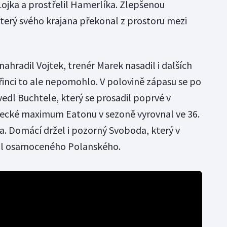
Lojka a prostřelil Hamerlíka. Zlepšenou
který svého krajana překonal z prostoru mezi
ahradil Vojtek, trenér Marek nasadil i dalších
řinci to ale nepomohlo. V polovině zápasu se po
edl Buchtele, který se prosadil poprvé v
lecké maximum Eatonu v sezoně vyrovnal ve 36.
a. Domácí držel i pozorný Svoboda, který v
tal osamoceného Polanského.