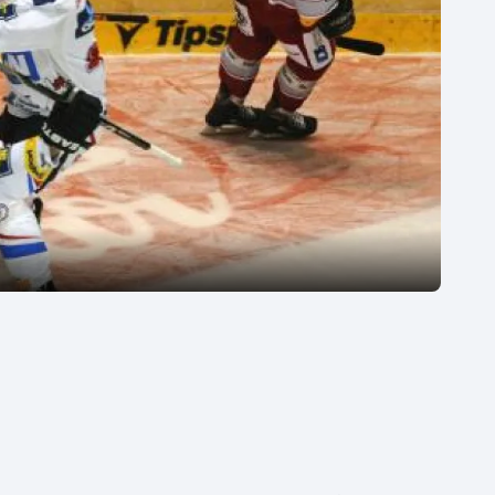
Moderní pětiboj
Triatlon
Motorsport
Veslování
Olympijské hry
Vodní slalom
Parasport
Volejbal
Plavání
Ostatní
Plážový volejbal