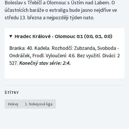
Boleslav s Třebíčí a Olomouc s Ústím nad Labem. O
účastnících baráže o extraligu bude jasno nejdříve ve
Gymnastika
středu 13. března a nejpozději týden nato.
Házená
Hradec Králové - Olomouc 0:1 (0:0, 0:1, 0:0)
Jezdectví
Branka: 40. Kadela. Rozhodčí: Zubzanda, Svoboda -
Judo
Ondráček, Frodl. Vyloučení: 4:6. Bez využití. Diváci: 2
527.
Konečný stav série: 2:4.
Krasobruslení
Lezení
ŠTÍTKY
Lyže a snowboard
Hokej
1. hokejová liga
Moderní pětiboj
Motorsport