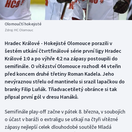
Baseball a softbal
Soutěže
Basketbal
Historické návraty
Olomoučtí hokejisté
Zdroj:
HC Olomouc
Biatlon
Aplikace ČT sport
Hradec Králové - Hokejisté Olomouce porazili v
Boby a skeleton
AZ kvíz
šestém utkání čtvrtfinálové série první ligy Hradec
Králové 1:0 a po výhře 4:2 na zápasy postoupili do
Box
semifinále. O vítězství Olomouce rozhodl 44 vteřin
před koncem druhé třetiny Roman Kadela. Jeho
Curling
nevýraznou střelu od mantinelu si srazil lapačkou do
branky Filip Luňák. Třiadvacetiletý obránce si tak
Dostihy
připsal první gól v dresu Hanáků.
Florbal
Semifinále play-off začne v pátek 8. března, v soubojích
Futsal
o účast v baráži o extraligu se utkají na čtyři vítězné
zápasy nejlepší celek dlouhodobé soutěže Mladá
Golf