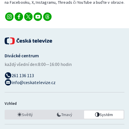
na Facebooku, X, Instagramu, Threads či YouTube a buďte v obraze.
Stolní tenis
Triatlon
Veslování
Vodní slalom
Divácké centrum
Volejbal
každý všední den:
8:00—16:00 hodin
Ostatní
261 136 113
info@ceskatelevize.cz
Vzhled
Světlý
Tmavý
Systém