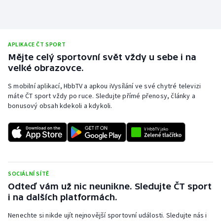
Olympijské hry
Parasport
APLIKACE ČT SPORT
Mějte celý sportovní svět vždy u sebe i na
Plavání
velké obrazovce.
Plážový volejbal
S mobilní aplikací, HbbTV a apkou iVysílání ve své chytré televizi
máte ČT sport vždy po ruce. Sledujte přímé přenosy, články a
bonusový obsah kdekoli a kdykoli.
Ragby
Rychlobruslení
Rychlostní kanoistika
SOCIÁLNÍ SÍTĚ
Short track
Odteď vám už nic neunikne. Sledujte ČT sport
i na dalších platformách.
Sportovní střelba
Nenechte si nikde ujít nejnovější sportovní události. Sledujte nás i