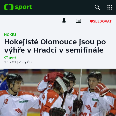
POPULÁRNÍ
SLEDOVAT
Fotbal
HOKEJ
Hokejisté Olomouce jsou po
Hokej
výhře v Hradci v semifinále
Tenis
ČT sport
3. 3. 2013
|
Zdroj:
ČTK
Atletika
Cyklistika
DALŠÍ SPORTY
Americký fotbal
NEPŘEHLÉDNĚTE