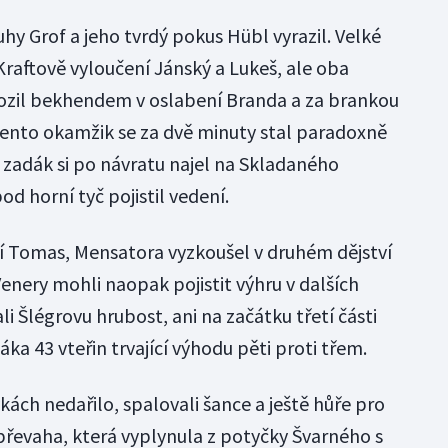
uhy Grof a jeho tvrdý pokus Hübl vyrazil. Velké
Kraftově vyloučení Jánský a Lukeš, ale oba
ahrozil bekhendem v oslabení Branda a za brankou
 tento okamžik se za dvě minuty stal paradoxně
zadák si po návratu najel na Skladaného
od horní tyč pojistil vedení.
ící Tomas, Mensatora vyzkoušel v druhém dějství
Venery mohli naopak pojistit výhru v dalších
li Šlégrovu hrubost, ani na začátku třetí části
ka 43 vteřin trvající výhodu pěti proti třem.
ách nedařilo, spalovali šance a ještě hůře pro
převaha, která vyplynula z potyčky Švarného s