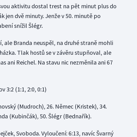
ou aktivitu dostal trest na pět minut plus do
ák jen dvě minuty. Jenže v 50. minutě po
bení snížil Šlégr.
ní, ale Branda neuspěl, na druhé straně mohli
cházka. Tlak hostů se v závěru stupňoval, ale
 ani Reichel. Na stavu nic nezměnila ani 67
 3:2 (1:1, 2:0, 0:1)
novský (Mudroch), 26. Němec (Kristek), 34.
da (Kubinčák), 50. Šlégr (Bednařík).
ejček, Svoboda. Vyloučení: 6:13, navíc Švarný