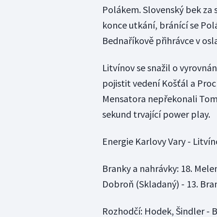
Polákem. Slovenský bek za sv
konce utkání, bránící se Pol
Bednaříkově přihrávce v osla
Litvínov se snažil o vyrovná
pojistit vedení Košťál a Pro
Mensatora nepřekonali Tomas
sekund trvající power play.
Energie Karlovy Vary - Litvínov
Branky a nahrávky: 18. Mele
Dobroň (Skladaný) - 13. Bran
Rozhodčí: Hodek, Šindler - B