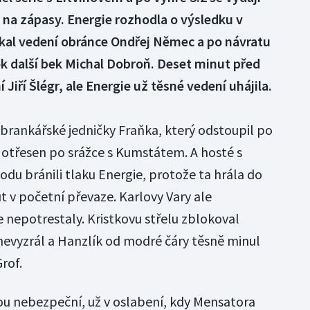
 na zápasy. Energie rozhodla o výsledku v
ískal vedení obránce Ondřej Němec a po návratu
kok další bek Michal Dobroň. Deset minut před
 Jiří Šlégr, ale Energie už těsné vedení uhájila.
 brankářské jedničky Fraňka, který odstoupil po
otřesen po srážce s Kumstátem. A hosté s
u bránili tlaku Energie, protože ta hrála do
 v početní převaze. Karlovy Vary ale
nepotrestaly. Kristkovu střelu zblokoval
nevyzrál a Hanzlík od modré čáry těsně minul
rof.
dou nebezpeční, už v oslabení, kdy Mensatora