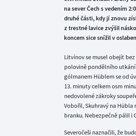
na sever Čech s vedením 2:0
druhé části, kdy jí znovu z
z trestné lavice zvýšil nás
koncem sice snížil v oslabení
Litvínov se musel obejít bez
polovině pondělního utkání 
gólmanem Hüblem se od úvod
13. minuty celkem osm minut
nedovolené zákroky soupeře 
Vobořil, Skuhravý na Hübla 
branku. Nebezpečně pálil i G
Severočeši naznačili, že bu