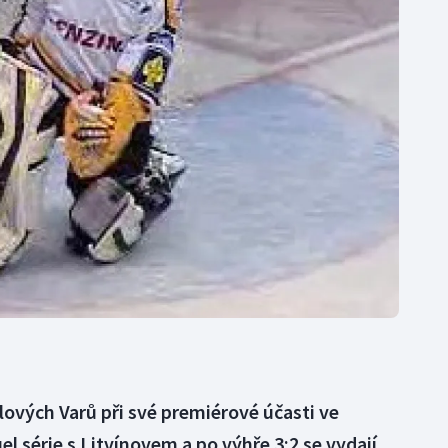
Moderní pětiboj
Triatlon
Motorsport
Veslování
Olympijské hry
Vodní slalom
Parasport
Volejbal
Plavání
Ostatní
Plážový volejbal
lových Varů při své premiérové účasti ve
uel série s Litvínovem a po výhře 3:2 se vydají