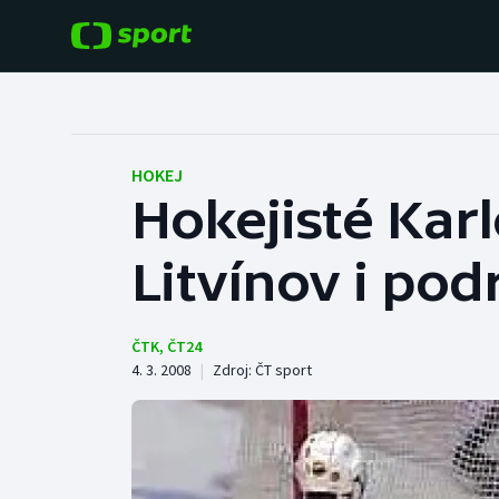
POPULÁRNÍ
DALŠÍ SPORTY
Fotbal
Americký fotbal
HOKEJ
Hokejisté Karl
Hokej
Baseball a softbal
Litvínov i po
Tenis
Basketbal
Atletika
Biatlon
ČTK
,
ČT24
4. 3. 2008
|
Zdroj:
ČT sport
Cyklistika
Boby a skeleton
Box