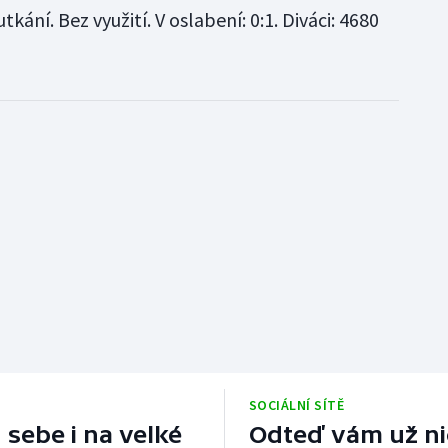
tkání. Bez využití. V oslabení: 0:1. Diváci: 4680
SOCIÁLNÍ SÍTĚ
 sebe i na velké
Odteď vám už nic