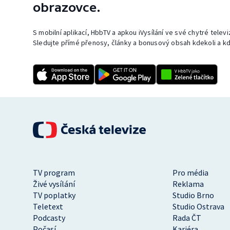
obrazovce.
S mobilní aplikací, HbbTV a apkou iVysílání ve své chytré telev
Sledujte přímé přenosy, články a bonusový obsah kdekoli a kd
TV program
Pro média
Živé vysílání
Reklama
TV poplatky
Studio Brno
Teletext
Studio Ostrava
Podcasty
Rada ČT
Počasí
Kariéra