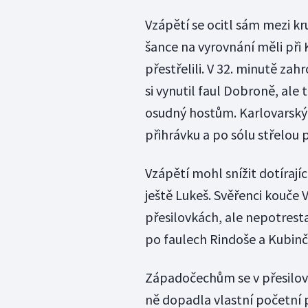
Vzápětí se ocitl sám mezi kr
šance na vyrovnání měli při 
přestřelili. V 32. minutě z
si vynutil faul Dobroně, ale
osudný hostům. Karlovarský 
přihrávku a po sólu střelou p
Vzápětí mohl snížit dotíraj
ještě Lukeš. Svěřenci kouče 
přesilovkách, ale nepotresta
po faulech Rindoše a Kubinčá
Západočechům se v přesilovk
ně dopadla vlastní početní 