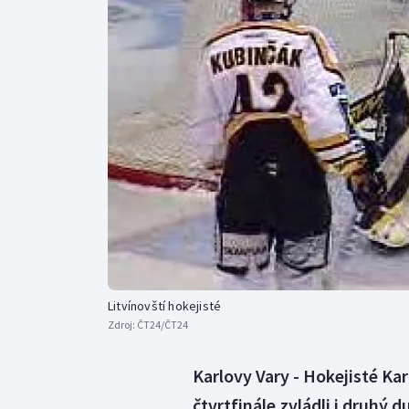
Curling
Dostihy
Florbal
Futsal
Golf
Gymnastika
Litvínovští hokejisté
Zdroj:
ČT24/ČT24
Karlovy Vary - Hokejisté Kar
čtvrtfinále zvládli i druhý d