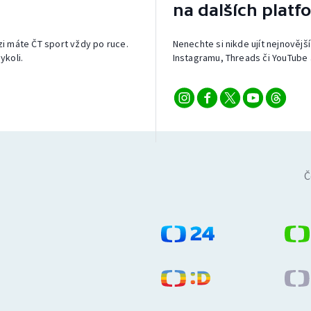
na dalších platf
izi máte ČT sport vždy po ruce.
Nenechte si nikde ujít nejnovější
ykoli.
Instagramu, Threads či YouTube 
Č