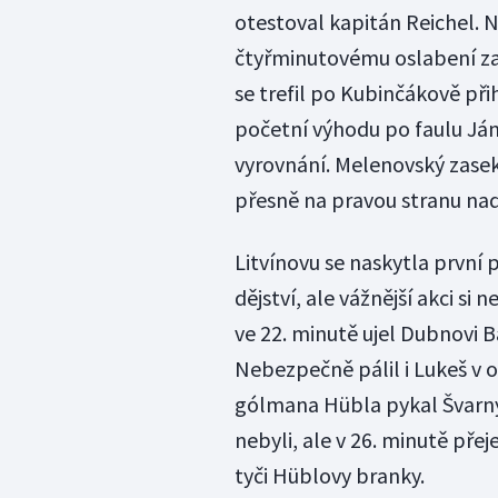
otestoval kapitán Reichel. N
čtyřminutovému oslabení za
se trefil po Kubinčákově při
početní výhodu po faulu Jáns
vyrovnání. Melenovský zasek
přesně na pravou stranu na
Litvínovu se naskytla první
dějství, ale vážnější akci si
ve 22. minutě ujel Dubnovi B
Nebezpečně pálil i Lukeš v o
gólmana Hübla pykal Švarný.
nebyli, ale v 26. minutě pře
tyči Hüblovy branky.