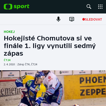
POPULÁRNÍ
SLEDOVAT
Fotbal
HOKEJ
Hokejisté Chomutova si ve
Hokej
finále 1. ligy vynutili sedmý
zápas
Tenis
ČT24
Atletika
2. 4. 2010
|
Zdroj:
ČTK
,
ČT24
Cyklistika
DALŠÍ SPORTY
Americký fotbal
NEPŘEHLÉDNĚTE