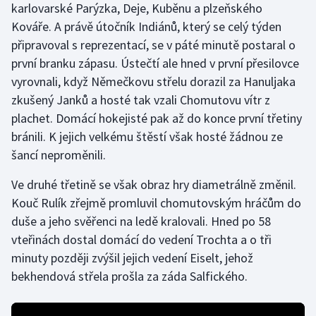
karlovarské Parýzka, Deje, Kuběnu a plzeňského
Kováře. A právě útočník Indiánů, který se celý týden
Gymnastika
připravoval s reprezentací, se v páté minutě postaral o
první branku zápasu. Ústečtí ale hned v první přesilovce
Házená
vyrovnali, když Němečkovu střelu dorazil za Hanuljaka
zkušený Janků a hosté tak vzali Chomutovu vítr z
Jezdectví
plachet. Domácí hokejisté pak až do konce první třetiny
Judo
bránili. K jejich velkému štěstí však hosté žádnou ze
šancí neproměnili.
Krasobruslení
Ve druhé třetině se však obraz hry diametrálně změnil.
Lezení
Kouč Rulík zřejmě promluvil chomutovským hráčům do
duše a jeho svěřenci na ledě kralovali. Hned po 58
Lyže a snowboard
vteřinách dostal domácí do vedení Trochta a o tři
minuty později zvýšil jejich vedení Eiselt, jehož
Moderní pětiboj
bekhendová střela prošla za záda Salfického.
Motorsport