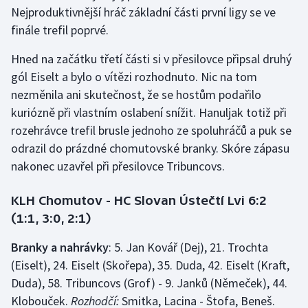
Stolní tenis
Nejproduktivnější hráč základní části první ligy se ve
finále trefil poprvé.
Triatlon
Hned na začátku třetí části si v přesilovce připsal druhý
Veslování
gól Eiselt a bylo o vítězi rozhodnuto. Nic na tom
nezměnila ani skutečnost, že se hostům podařilo
Vodní slalom
kuriózně při vlastním oslabení snížit. Hanuljak totiž při
rozehrávce trefil brusle jednoho ze spoluhráčů a puk se
Volejbal
odrazil do prázdné chomutovské branky. Skóre zápasu
nakonec uzavřel při přesilovce Tribuncovs.
Ostatní
KLH Chomutov - HC Slovan Ústečtí Lvi 6:2
(1:1, 3:0, 2:1)
Branky a nahrávky
: 5. Jan Kovář (Dej), 21. Trochta
(Eiselt), 24. Eiselt (Skořepa), 35. Duda, 42. Eiselt (Kraft,
Duda), 58. Tribuncovs (Grof) - 9. Janků (Němeček), 44.
Klobouček.
Rozhodčí:
Smitka, Lacina - Štofa, Beneš.