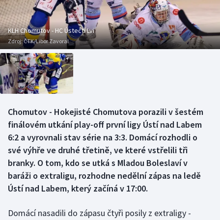
Baseball a softbal
Soutěže
Basketbal
Historické návraty
KLH Chomutov - HC Ústečtí Lvi
Zdroj:
ČTK/Libor Zavoral
Biatlon
Aplikace ČT sport
Boby a skeleton
AZ kvíz
Box
Chomutov - Hokejisté Chomutova porazili v šestém
finálovém utkání play-off první ligy Ústí nad Labem
Curling
6:2 a vyrovnali stav série na 3:3. Domácí rozhodli o
Dostihy
své výhře ve druhé třetině, ve které vstřelili tři
branky. O tom, kdo se utká s Mladou Boleslaví v
Florbal
baráži o extraligu, rozhodne nedělní zápas na ledě
Ústí nad Labem, který začíná v 17:00.
Futsal
Domácí nasadili do zápasu čtyři posily z extraligy -
Golf