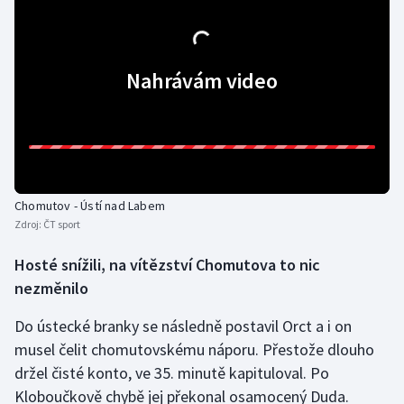
Olympijské hry
Parasport
Nahrávám video
Plavání
Plážový volejbal
Ragby
Chomutov - Ústí nad Labem
Zdroj:
ČT sport
Rychlobruslení
Hosté snížili, na vítězství Chomutova to nic
Rychlostní kanoistika
nezměnilo
Do ústecké branky se následně postavil Orct a i on
Short track
musel čelit chomutovskému náporu. Přestože dlouho
držel čisté konto, ve 35. minutě kapituloval. Po
Sportovní střelba
Kloboučkově chybě jej překonal osamocený Duda.