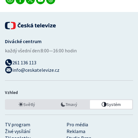
Divácké centrum
každý všední den:
8:00—16:00 hodin
261 136 113
info@ceskatelevize.cz
Vzhled
Světlý
Tmavý
Systém
TV program
Pro média
Živé vysílání
Reklama