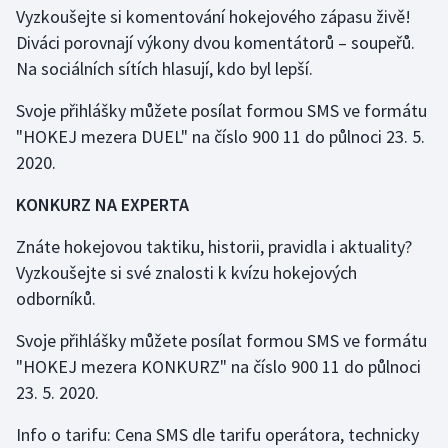
Vyzkoušejte si komentování hokejového zápasu živě!
Olympijské hry
Diváci porovnají výkony dvou komentátorů – soupeřů.
Na sociálních sítích hlasují, kdo byl lepší.
Parasport
Svoje přihlášky můžete posílat formou SMS ve formátu
Plavání
"HOKEJ mezera DUEL" na číslo 900 11 do půlnoci 23. 5.
2020.
Plážový volejbal
KONKURZ NA EXPERTA
Ragby
Znáte hokejovou taktiku, historii, pravidla i aktuality?
Rychlobruslení
Vyzkoušejte si své znalosti k kvízu hokejových
odborníků.
Rychlostní kanoistika
Svoje přihlášky můžete posílat formou SMS ve formátu
"HOKEJ mezera KONKURZ" na číslo 900 11 do půlnoci
Short track
23. 5. 2020.
Sportovní střelba
Info o tarifu: Cena SMS dle tarifu operátora, technicky