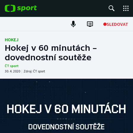
POPULÁRNÍ
SLEDOVAT
Fotbal
HOKEJ
Hokej v 60 minutách –
Hokej
dovednostní soutěže
Tenis
ČT sport
30. 4. 2020
|
Zdroj:
ČT sport
Atletika
Cyklistika
DALŠÍ SPORTY
Americký fotbal
NEPŘEHLÉDNĚTE