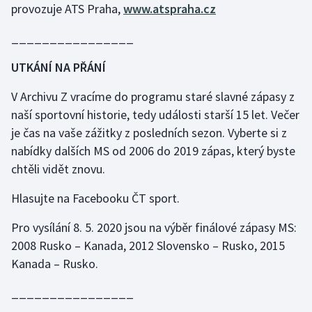
provozuje ATS Praha,
www.atspraha.cz
Stolní tenis
________________
Triatlon
UTKÁNÍ NA PŘÁNÍ
Veslování
V Archivu Z vracíme do programu staré slavné zápasy z
Vodní slalom
naší sportovní historie, tedy události starší 15 let. Večer
je čas na vaše zážitky z posledních sezon. Vyberte si z
Volejbal
nabídky dalších MS od 2006 do 2019 zápas, který byste
chtěli vidět znovu.
Ostatní
Hlasujte na Facebooku ČT sport.
Pro vysílání 8. 5. 2020 jsou na výběr finálové zápasy MS:
2008 Rusko – Kanada, 2012 Slovensko – Rusko, 2015
Kanada – Rusko.
________________