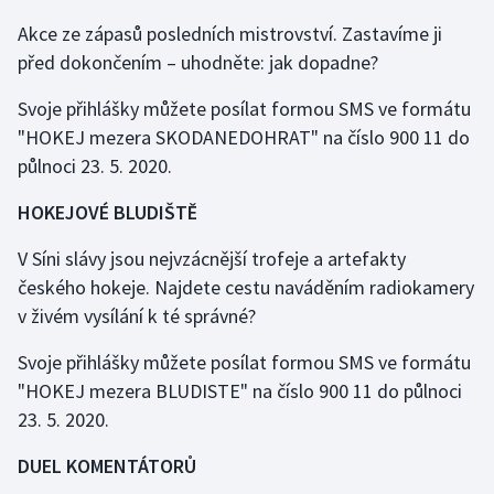
Akce ze zápasů posledních mistrovství. Zastavíme ji
Gymnastika
před dokončením – uhodněte: jak dopadne?
Házená
Svoje přihlášky můžete posílat formou SMS ve formátu
"HOKEJ mezera SKODANEDOHRAT" na číslo 900 11 do
Jezdectví
půlnoci 23. 5. 2020.
Judo
HOKEJOVÉ BLUDIŠTĚ
V Síni slávy jsou nejvzácnější trofeje a artefakty
Krasobruslení
českého hokeje. Najdete cestu naváděním radiokamery
v živém vysílání k té správné?
Lezení
Svoje přihlášky můžete posílat formou SMS ve formátu
Lyže a snowboard
"HOKEJ mezera BLUDISTE" na číslo 900 11 do půlnoci
23. 5. 2020.
Moderní pětiboj
DUEL KOMENTÁTORŮ
Motorsport