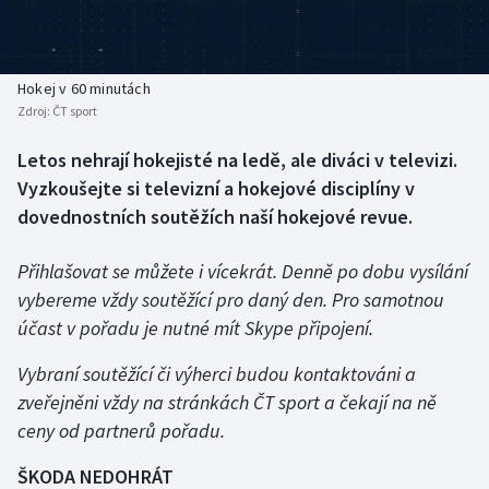
Baseball a softbal
Soutěže
Basketbal
Historické návraty
Hokej v 60 minutách
Zdroj:
ČT sport
Biatlon
Aplikace ČT sport
Letos nehrají hokejisté na ledě, ale diváci v televizi.
Boby a skeleton
AZ kvíz
Vyzkoušejte si televizní a hokejové disciplíny v
dovednostních soutěžích naší hokejové revue.
Box
Přihlašovat se můžete i vícekrát. Denně po dobu vysílání
Curling
vybereme vždy soutěžící pro daný den. Pro samotnou
účast v pořadu je nutné mít Skype připojení.
Dostihy
Vybraní soutěžící či výherci budou kontaktováni a
Florbal
zveřejněni vždy na stránkách ČT sport a čekají na ně
ceny od partnerů pořadu.
Futsal
ŠKODA NEDOHRÁT
Golf