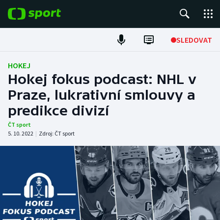
POPULÁRNÍ
SLEDOVAT
Fotbal
HOKEJ
Hokej fokus podcast: NHL v
Hokej
Praze, lukrativní smlouvy a
predikce divizí
Tenis
ČT sport
Atletika
5. 10. 2022
|
Zdroj:
ČT sport
Cyklistika
DALŠÍ SPORTY
Americký fotbal
NEPŘEHLÉDNĚTE