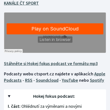
KANÁLE ČT SPORT
Gymnastika
Házená
Jezdectví
Judo
Krasobruslení
Stáhněte si Hokej fokus podcast ve formátu mp3
Lezení
Podcasty webu ctsport.cz najdete v aplikacích
Apple
Podcasts
-
RSS
-
Soundcloud
-
YouTube
nebo
Spotify
Lyže a snowboard
Moderní pětiboj
Hokej fokus podcast:
Motorsport
I. část:
Ohlédnutí za výměnami a novými