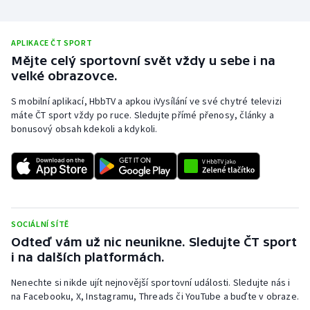
Stolní tenis
Triatlon
APLIKACE ČT SPORT
Mějte celý sportovní svět vždy u sebe i na
velké obrazovce.
Veslování
S mobilní aplikací, HbbTV a apkou iVysílání ve své chytré televizi
Vodní slalom
máte ČT sport vždy po ruce. Sledujte přímé přenosy, články a
bonusový obsah kdekoli a kdykoli.
Volejbal
Ostatní
SOCIÁLNÍ SÍTĚ
Odteď vám už nic neunikne. Sledujte ČT sport
i na dalších platformách.
Nenechte si nikde ujít nejnovější sportovní události. Sledujte nás i
na Facebooku, X, Instagramu, Threads či YouTube a buďte v obraze.