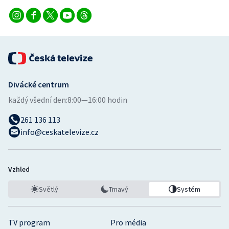
Divácké centrum
každý všední den:
8:00—16:00 hodin
261 136 113
info@ceskatelevize.cz
Vzhled
Světlý
Tmavý
Systém
TV program
Pro média