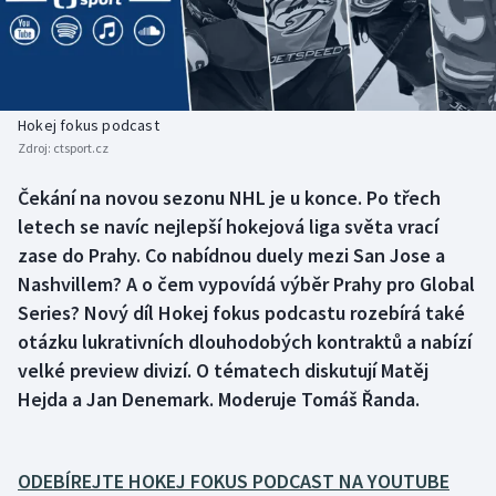
Baseball a softbal
Soutěže
Basketbal
Historické návraty
Biatlon
Aplikace ČT sport
Hokej fokus podcast
Zdroj:
ctsport.cz
Boby a skeleton
AZ kvíz
Čekání na novou sezonu NHL je u konce. Po třech
letech se navíc nejlepší hokejová liga světa vrací
Box
zase do Prahy. Co nabídnou duely mezi San Jose a
Curling
Nashvillem? A o čem vypovídá výběr Prahy pro Global
Series? Nový díl Hokej fokus podcastu rozebírá také
Dostihy
otázku lukrativních dlouhodobých kontraktů a nabízí
velké preview divizí. O tématech diskutují Matěj
Florbal
Hejda a Jan Denemark. Moderuje Tomáš Řanda.
Futsal
ODEBÍREJTE HOKEJ FOKUS PODCAST NA YOUTUBE
Golf