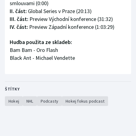
smlouvami (0:00)
Olympijské hry
II. část:
Global Series v Praze (20:13)
III. část:
Preview Východní konference (31:32)
Parasport
IV. část:
Preview Západní konference (1:03:29)
Plavání
Hudba použita ze skladeb:
Bam Bam - Oro Flash
Plážový volejbal
Black Ant - Michael Vendette
Ragby
Rychlobruslení
ŠTÍTKY
Rychlostní kanoistika
Hokej
NHL
Podcasty
Hokej fokus podcast
Short track
Sportovní střelba