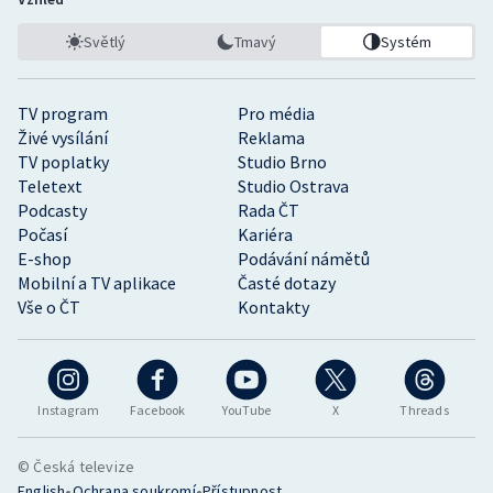
Světlý
Tmavý
Systém
TV program
Pro média
Živé vysílání
Reklama
TV poplatky
Studio Brno
Teletext
Studio Ostrava
Podcasty
Rada ČT
Počasí
Kariéra
E-shop
Podávání námětů
Mobilní a TV aplikace
Časté dotazy
Vše o ČT
Kontakty
Instagram
Facebook
YouTube
X
Threads
© Česká televize
•
•
English
Ochrana soukromí
Přístupnost