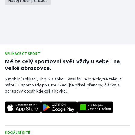
Hokej fokus podcast
Stolní tenis
Triatlon
Veslování
Vodní slalom
APLIKACE ČT SPORT
Mějte celý sportovní svět vždy u sebe i na
Volejbal
velké obrazovce.
Ostatní
S mobilní aplikací, HbbTV a apkou iVysílání ve své chytré televizi
máte ČT sport vždy po ruce. Sledujte přímé přenosy, články a
bonusový obsah kdekoli a kdykoli.
SOCIÁLNÍ SÍTĚ