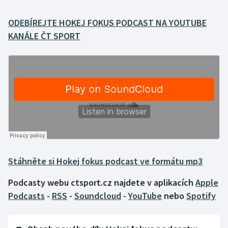
ODEBÍREJTE HOKEJ FOKUS PODCAST NA YOUTUBE
Gymnastika
KANÁLE ČT SPORT
Házená
Jezdectví
Judo
Krasobruslení
Lezení
Stáhněte si Hokej fokus podcast ve formátu mp3
Lyže a snowboard
Podcasty webu ctsport.cz najdete v aplikacích
Apple
Moderní pětiboj
Podcasts
-
RSS
-
Soundcloud
-
YouTube
nebo
Spotify
Motorsport