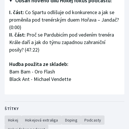
Obsah nového dílu Hokej fokus podcastu:
Olympijské hry
I. část:
Co Spartu odlišuje od konkurence a jak se
proměnila pod trenérským duem Hořava – Jandač?
Parasport
(0:00)
II. část:
Proč se Pardubicím pod vedením trenéra
Plavání
Krále daří a jak do týmu zapadnou zahraniční
posily? (47:22)
Plážový volejbal
Hudba použita ze skladeb:
Ragby
Bam Bam - Oro Flash
Rychlobruslení
Black Ant - Michael Vendette
Rychlostní kanoistika
Short track
ŠTÍTKY
Sportovní střelba
Hokej
Hokejová extraliga
Doping
Podcasty