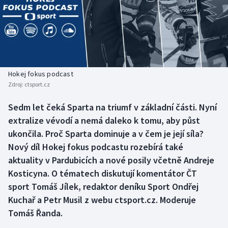
Baseball a softbal
Soutěže
Basketbal
Historické návraty
Biatlon
Aplikace ČT sport
Hokej fokus podcast
Boby a skeleton
AZ kvíz
Zdroj:
ctsport.cz
Box
Sedm let čeká Sparta na triumf v základní části. Nyní
extralize vévodí a nemá daleko k tomu, aby půst
Curling
ukončila. Proč Sparta dominuje a v čem je její síla?
Nový díl Hokej fokus podcastu rozebírá také
Dostihy
aktuality v Pardubicích a nové posily včetně Andreje
Kosticyna. O tématech diskutují komentátor ČT
Florbal
sport Tomáš Jílek, redaktor deníku Sport Ondřej
Kuchař a Petr Musil z webu ctsport.cz. Moderuje
Futsal
Tomáš Řanda.
Golf