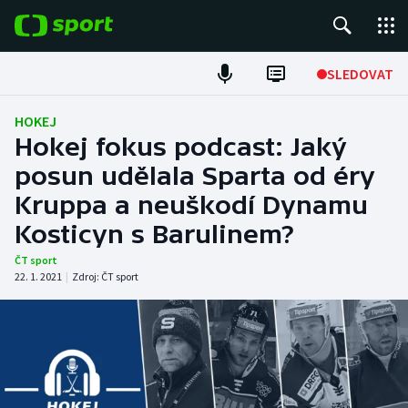
POPULÁRNÍ
SLEDOVAT
Fotbal
HOKEJ
Hokej fokus podcast: Jaký
Hokej
posun udělala Sparta od éry
Kruppa a neuškodí Dynamu
Tenis
Kosticyn s Barulinem?
Atletika
ČT sport
22. 1. 2021
|
Zdroj:
ČT sport
Cyklistika
DALŠÍ SPORTY
Americký fotbal
NEPŘEHLÉDNĚTE