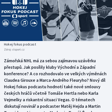
Baseball a softbal
Soutěže
Basketbal
Historické návraty
Biatlon
Aplikace ČT sport
Boby a skeleton
AZ kvíz
Hokej fokus podcast
Zdroj:
ctsport.cz
Box
Zámořská NHL má za sebou zajímavou uzávěrku
Curling
přestupů. Jak posílily kluby Východní a Západní
konference? A co rozhodovalo ve velkých výměnách
Dostihy
Claudea Girouxe a Marca-Andrého Fleuryho? Nový díl
Hokej fokus podcastu hodnotí také nové smlouvy
Florbal
českých hráčů včetně Tomáše Hertla nebo Karla
Vejmelky a riskantní situaci Vegas. O tématech
Futsal
diskutují novinář a podcaster Matěj Hejda a Martin
Golf