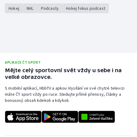
Stolní tenis
Hokej
NHL
Podcasty
Hokej fokus podcast
Triatlon
Veslování
Vodní slalom
Volejbal
APLIKACE ČT SPORT
Mějte celý sportovní svět vždy u sebe i na
velké obrazovce.
Ostatní
S mobilní aplikací, HbbTV a apkou iVysílání ve své chytré televizi
máte ČT sport vždy po ruce. Sledujte přímé přenosy, články a
bonusový obsah kdekoli a kdykoli.