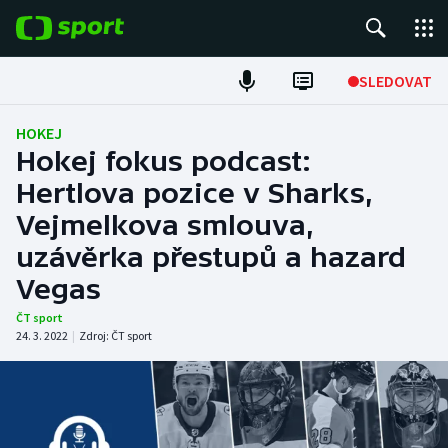
POPULÁRNÍ
SLEDOVAT
Fotbal
HOKEJ
Hokej fokus podcast:
Hokej
Hertlova pozice v Sharks,
Vejmelkova smlouva,
Tenis
uzávěrka přestupů a hazard
Atletika
Vegas
Cyklistika
ČT sport
24. 3. 2022
|
Zdroj:
ČT sport
DALŠÍ SPORTY
Americký fotbal
NEPŘEHLÉDNĚTE