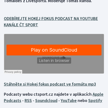
Tomaides z Livesportu. Moderuje Tomáš Řanda.
Gymnastika
ODEBÍREJTE HOKEJ FOKUS PODCAST NA YOUTUBE
Házená
KANÁLE ČT SPORT
Jezdectví
Judo
Krasobruslení
Lezení
Lyže a snowboard
Stáhněte si Hokej fokus podcast ve formátu mp3
Moderní pětiboj
Podcasty webu ctsport.cz najdete v aplikacích
Apple
Podcasts
-
RSS
-
Soundcloud
-
YouTube
nebo
Spotify
Motorsport