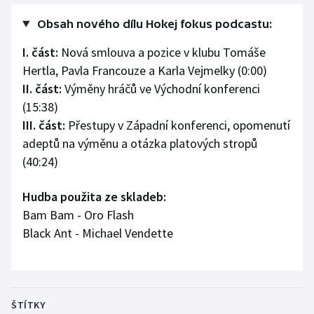
Olympijské hry
Obsah nového dílu Hokej fokus podcastu:
I. část:
Nová smlouva a pozice v klubu Tomáše
Parasport
Hertla, Pavla Francouze a Karla Vejmelky (0:00)
II. část:
Výměny hráčů ve Východní konferenci
Plavání
(15:38)
Plážový volejbal
III. část:
Přestupy v Západní konferenci, opomenutí
adeptů na výměnu a otázka platových stropů
Ragby
(40:24)
Rychlobruslení
Hudba použita ze skladeb:
Bam Bam - Oro Flash
Rychlostní kanoistika
Black Ant - Michael Vendette
Short track
Sportovní střelba
ŠTÍTKY