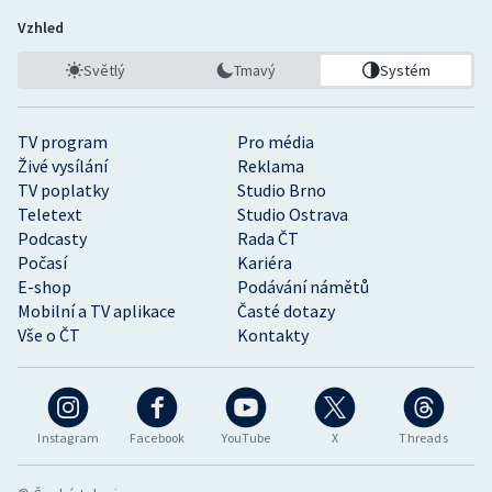
Vzhled
Světlý
Tmavý
Systém
TV program
Pro média
Živé vysílání
Reklama
TV poplatky
Studio Brno
Teletext
Studio Ostrava
Podcasty
Rada ČT
Počasí
Kariéra
E-shop
Podávání námětů
Mobilní a TV aplikace
Časté dotazy
Vše o ČT
Kontakty
Instagram
Facebook
YouTube
X
Threads